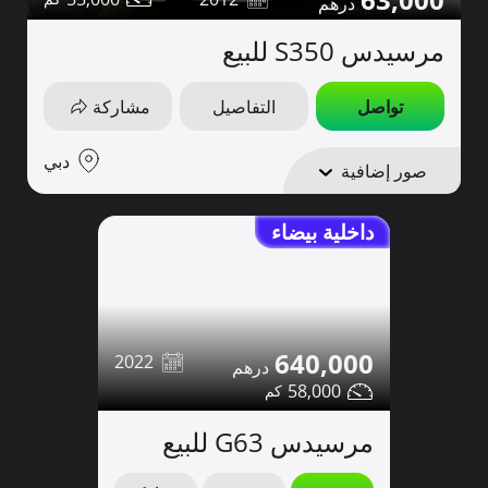
مرسيدس S350 للبيع
تواصل
التفاصيل
مشاركة
دبي
صور إضافية
داخلية بيضاء
640,000
2022
58,000
مرسيدس G63 للبيع