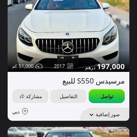
197,000
51,000
2017
مرسيدس S550 للبيع
تواصل
التفاصيل
مشاركة
دبي
صور إضافية