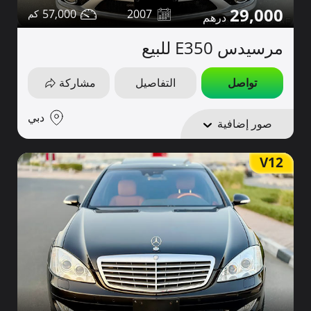
29,000
57,000
2007
مرسيدس E350 للبيع
تواصل
التفاصيل
مشاركة
دبي
صور إضافية
V12