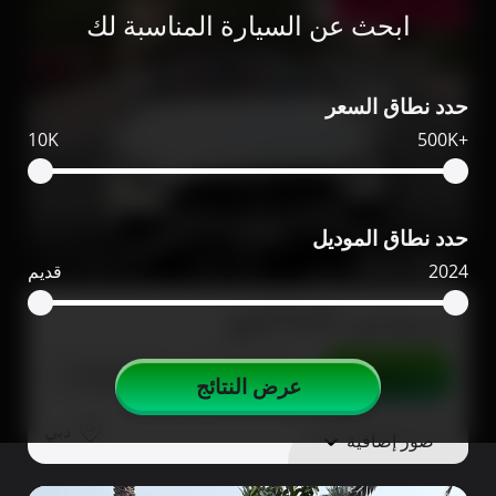
ممشى قليل
ابحث عن السيارة المناسبة لك
حدد نطاق السعر
10K
500K+
حدد نطاق الموديل
330,000
1,900
2023
2024
قديم
مرسيدس SL43 للبيع
تواصل
التفاصيل
مشاركة
عرض النتائج
دبي
صور إضافية