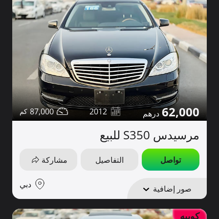
62,000
87,000
2012
مرسيدس S350 للبيع
تواصل
التفاصيل
مشاركة
دبي
صور إضافية
كوبيه