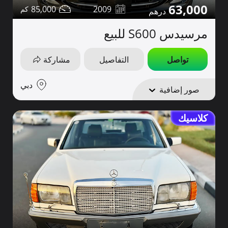
63,000
85,000
2009
مرسيدس S600 للبيع
تواصل
التفاصيل
مشاركة
دبي
صور إضافية
كلاسيك