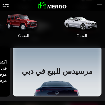
الفئة S
الفئة E
الفئة G
الفئة C
مايباخ
AMG
اكتش
في إ
مرسيدس للبيع في دبي
موقع
مرسي