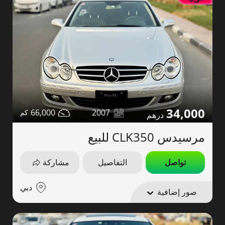
34,000
66,000
2007
مرسيدس CLK350 للبيع
تواصل
التفاصيل
مشاركة
دبي
صور إضافية