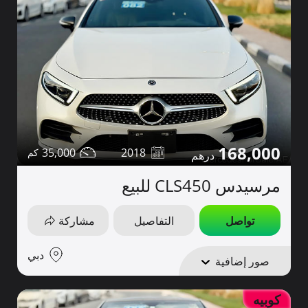
168,000
35,000
2018
مرسيدس CLS450 للبيع
تواصل
التفاصيل
مشاركة
دبي
صور إضافية
كوبيه