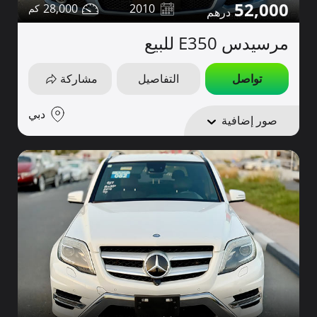
52,000
28,000
2010
مرسيدس E350 للبيع
تواصل
التفاصيل
مشاركة
دبي
صور إضافية