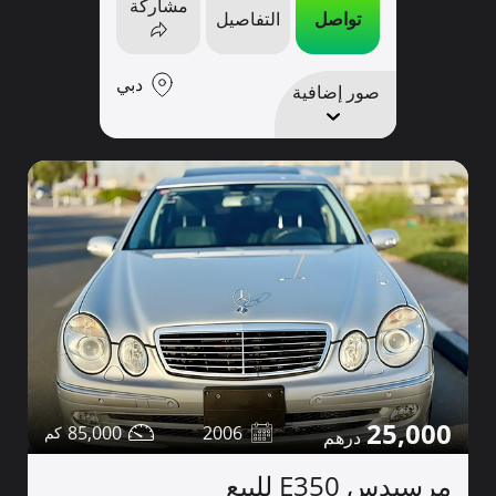
مشاركة
تواصل
التفاصيل
دبي
صور إضافية
25,000
85,000
2006
مرسيدس E350 للبيع