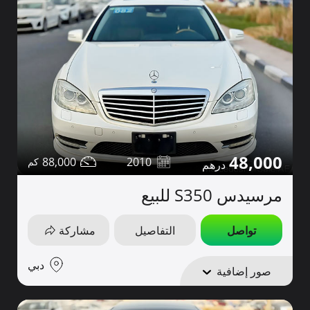
48,000
88,000
2010
مرسيدس S350 للبيع
تواصل
التفاصيل
مشاركة
دبي
صور إضافية