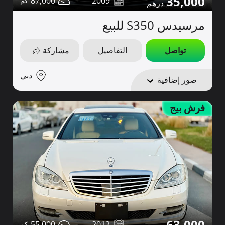
35,000
87,000
2009
مرسيدس S350 للبيع
تواصل
التفاصيل
مشاركة
دبي
صور إضافية
فرش بيج
63,000
55,000
2012