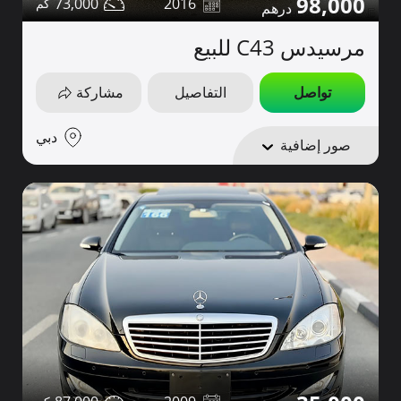
98,000
73,000
2016
مرسيدس C43 للبيع
تواصل
التفاصيل
مشاركة
دبي
صور إضافية