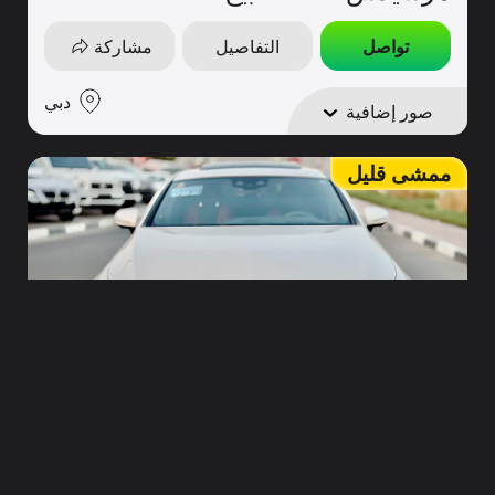
تواصل
التفاصيل
مشاركة
دبي
صور إضافية
ممشى قليل
170,000
40,000
2019
مرسيدس CLS450 للبيع