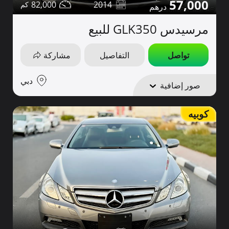
57,000
82,000
2014
مرسيدس GLK350 للبيع
تواصل
التفاصيل
مشاركة
دبي
صور إضافية
كوبيه