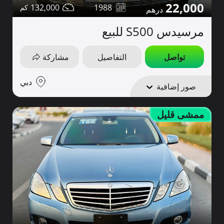
22,000
132,000
1988
مرسيدس S500 للبيع
تواصل
التفاصيل
مشاركة
دبي
صور إضافية
ممشى قليل