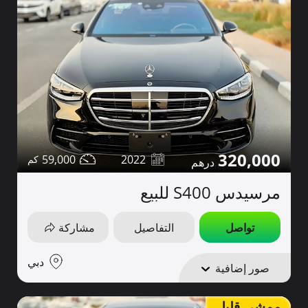
320,000
59,000
2022
مرسيدس S400 للبيع
تواصل
التفاصيل
مشاركة
دبي
صور إضافية
ممشى قليل