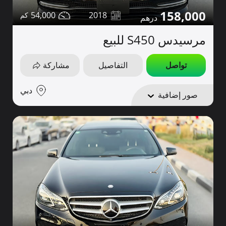
158,000
54,000
2018
مرسيدس S450 للبيع
تواصل
التفاصيل
مشاركة
دبي
صور إضافية