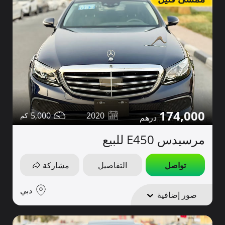
174,000
5,000
2020
مرسيدس E450 للبيع
تواصل
التفاصيل
مشاركة
دبي
صور إضافية