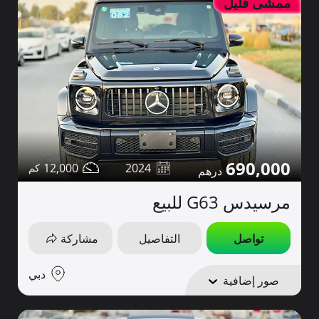
ممشى قليل
690,000
12,000
2024
مرسيدس G63 للبيع
تواصل
التفاصيل
مشاركة
دبي
صور إضافية