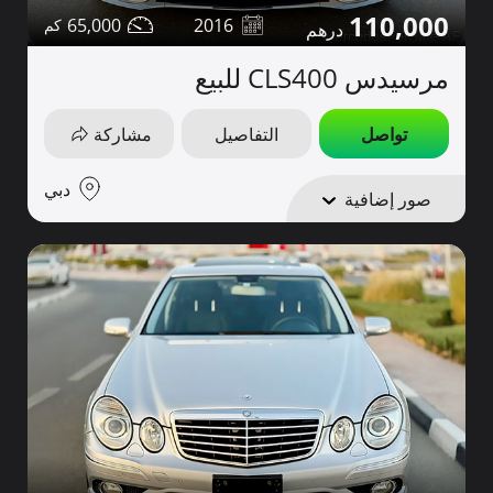
110,000
65,000
2016
مرسيدس CLS400 للبيع
تواصل
التفاصيل
مشاركة
دبي
صور إضافية