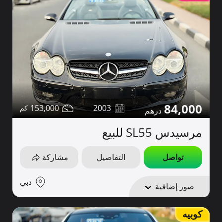
84,000
153,000
2003
مرسيدس SL55 للبيع
تواصل
التفاصيل
مشاركة
دبي
صور إضافية
كوبيه