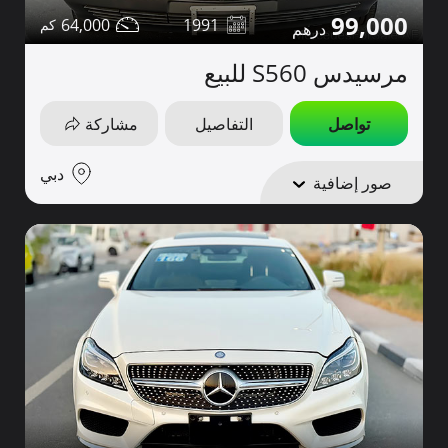
99,000
64,000
1991
مرسيدس S560 للبيع
تواصل
التفاصيل
مشاركة
دبي
صور إضافية