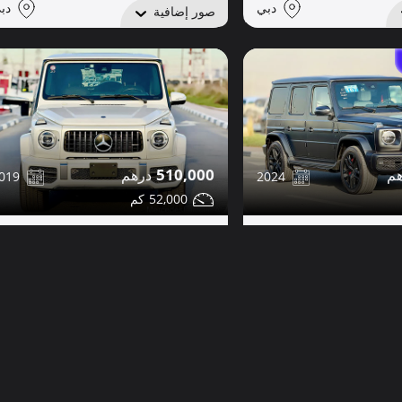
دبي
دب
صور إضافية
510,000
019
2024
52,000
مرسيدس G63 للبيع
مشاركة
مشاركة
التفاصيل
تواصل
التفاصيل
دبي
دب
صور إضافية
ديزل - ممشى 44كم