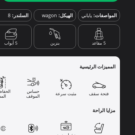
المواصفات:
ياباني
الهيكل:
wagon
السلندر:
8
5 أبواب
5 مقاعد
بنزين
المميزات الرئيسية
حساس
الحفاظ
فتحة سقف
مثبت سرعة
الموقف
المس
مزايا الراحة
دخول بدون