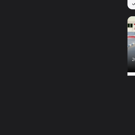
ي
2
ي