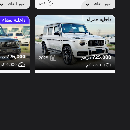
دبي
صور إضافية
صور إضافية
داخلية حمراء
داخلية بيضاء
725,000
725,000
2023
6,000
2,800
مرسيدس G63 للبيع
مرسيدس G63 للبيع
مشاركة
تواصل
تواصل
التفاصيل
دبي
صور إضافية
صور إضافية
ديزل 162كم فقط
ممشى قليل