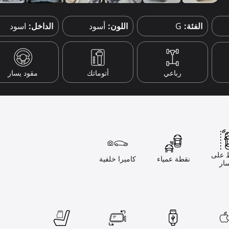
الفئة:
G
اللون:
أسود
الداخل:
اسود
رباعي
أتوماتك
مقود يسار
 على
نقطة عمياء
كاميرا خلفية
ار