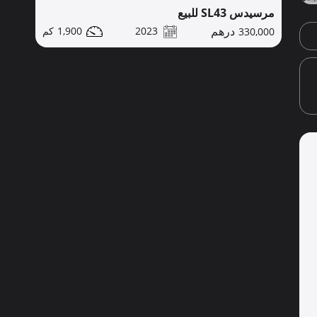
مرسيدس SL43 للبيع
1,900
2023
330,000