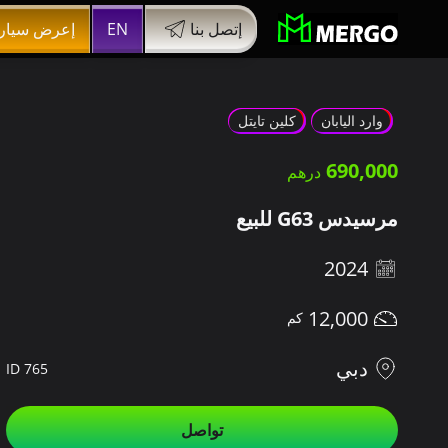
إتصل بنا
EN
إعرض سيار
وارد اليابان
كلين تايتل
690,000
مرسيدس G63 للبيع
2024
12,000
دبي
ID 765
تواصل