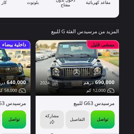
مقاعد كهربائية
بلوتوث
كار ب
مفتاح
المزيد من مرسيدس الفئة G للبيع
ممشى قليل
داخلية بيضاء
640,000
690,000
2024
58,000
12,000
مرسيدس G63 للبيع
مرسيدس G63 للبيع
مشاركة
تواصل
تواصل
التفاصيل