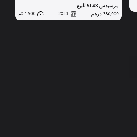
مرسيدس SL43 للبيع
1,900
2023
330,000