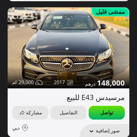
ممشى قليل
148,000
29,000
2017
مرسيدس E43 للبيع
تواصل
التفاصيل
مشاركة
دبي
صور إضافية