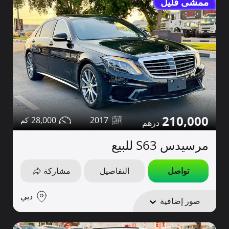
ممشى قليل
210,000
28,000
2017
مرسيدس S63 للبيع
تواصل
التفاصيل
مشاركة
دبي
صور إضافية