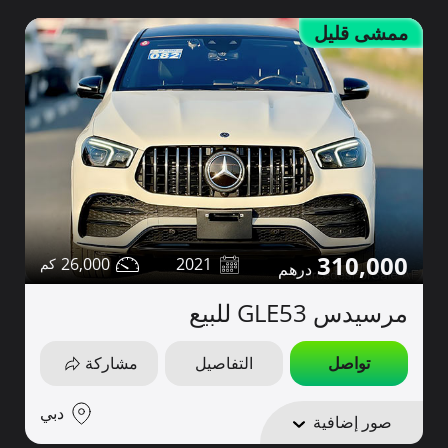
ممشى قليل
310,000
26,000
2021
مرسيدس GLE53 للبيع
تواصل
التفاصيل
مشاركة
دبي
صور إضافية