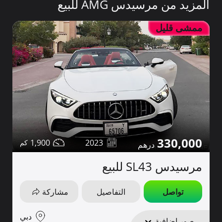
المزيد من مرسيدس AMG للبيع
ممشى قليل
330,000
1,900
2023
مرسيدس SL43 للبيع
تواصل
التفاصيل
مشاركة
دبي
صور إضافية