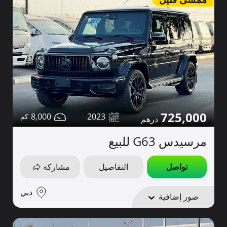
725,000
8,000
2023
مرسيدس G63 للبيع
تواصل
التفاصيل
مشاركة
دبي
صور إضافية