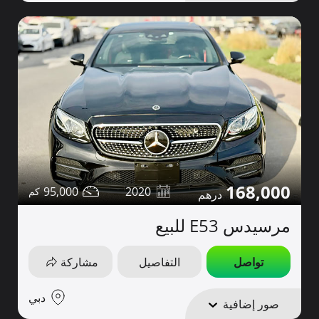
168,000
95,000
2020
مرسيدس E53 للبيع
تواصل
التفاصيل
مشاركة
دبي
صور إضافية