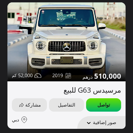
510,000
52,000
2019
مرسيدس G63 للبيع
تواصل
التفاصيل
مشاركة
دبي
صور إضافية