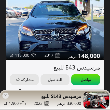
148,000
115,000
2017
مرسيدس E43 للبيع
تواصل
التفاصيل
مشاركة
دبي
صور إضافية
×
مرسيدس SL43 للبيع
1,900
2023
330,000
أعلى مواصفات