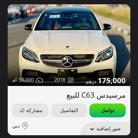
175,000
50,000
2018
مرسيدس C63 للبيع
تواصل
التفاصيل
مشاركة
دبي
صور إضافية