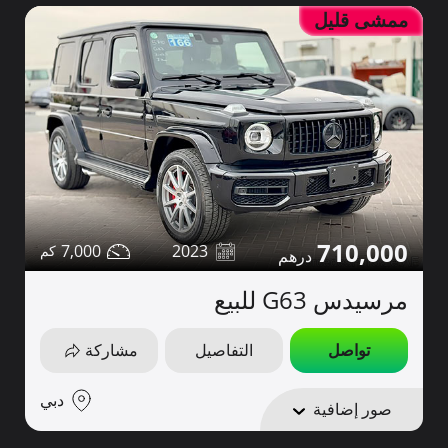
ممشى قليل
710,000
7,000
2023
مرسيدس G63 للبيع
تواصل
التفاصيل
مشاركة
دبي
صور إضافية