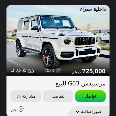
داخلية حمراء
725,000
2,800
2023
مرسيدس G63 للبيع
تواصل
التفاصيل
مشاركة
دبي
صور إضافية