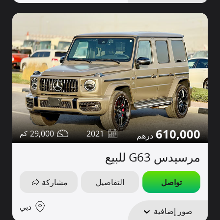
610,000
29,000
2021
مرسيدس G63 للبيع
تواصل
التفاصيل
مشاركة
دبي
صور إضافية