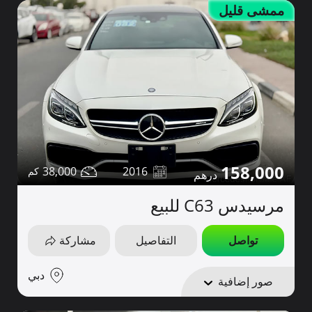
ممشى قليل
158,000
38,000
2016
مرسيدس C63 للبيع
تواصل
التفاصيل
مشاركة
دبي
صور إضافية