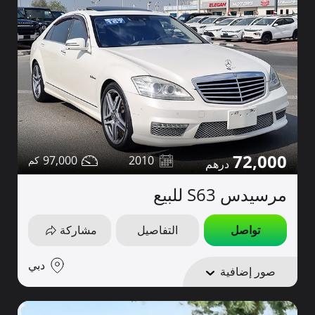
72,000
97,000
2010
مرسيدس S63 للبيع
تواصل
التفاصيل
مشاركة
دبي
صور إضافية