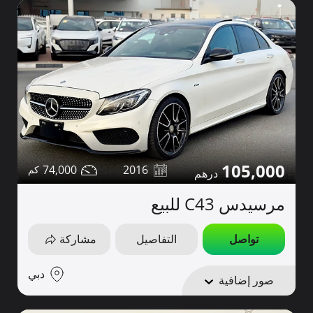
105,000
74,000
2016
مرسيدس C43 للبيع
تواصل
التفاصيل
مشاركة
دبي
صور إضافية