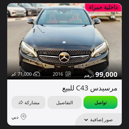
داخلية حمراء
99,000
71,000
2016
مرسيدس C43 للبيع
تواصل
التفاصيل
مشاركة
دبي
صور إضافية