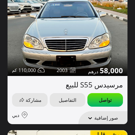
58,000
110,000
2003
مرسيدس S55 للبيع
تواصل
التفاصيل
مشاركة
دبي
صور إضافية
ممشى قليل