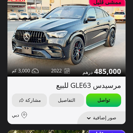
ممشى قليل
485,000
3,000
2022
مرسيدس GLE63 للبيع
تواصل
التفاصيل
مشاركة
دبي
صور إضافية