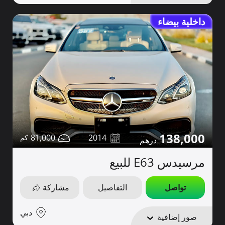
داخلية بيضاء
138,000
81,000
2014
مرسيدس E63 للبيع
تواصل
التفاصيل
مشاركة
دبي
صور إضافية