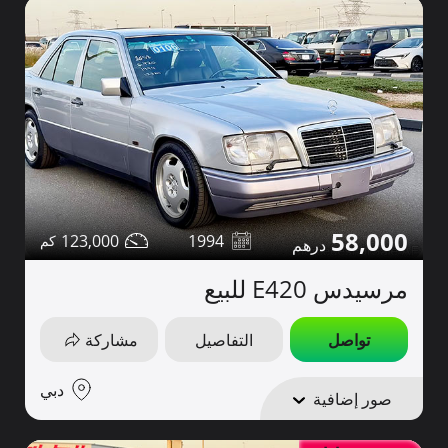
58,000
123,000
1994
مرسيدس E420 للبيع
تواصل
التفاصيل
مشاركة
دبي
صور إضافية