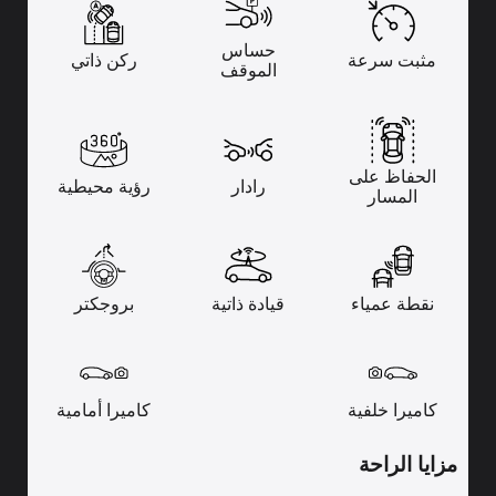
حساس
مثبت سرعة
ركن ذاتي
الموقف
الحفاظ على
رادار
رؤية محيطية
المسار
نقطة عمياء
قيادة ذاتية
بروجكتر
كاميرا خلفية
كاميرا أمامية
مزايا الراحة