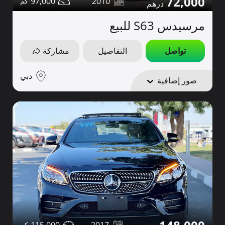
72,000
97,000
2010
مرسيدس S63 للبيع
تواصل
التفاصيل
مشاركة
دبي
صور إضافية
115,000
2017