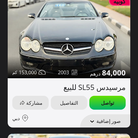
كوبيه
84,000
153,000
2003
مرسيدس SL55 للبيع
تواصل
التفاصيل
مشاركة
دبي
صور إضافية