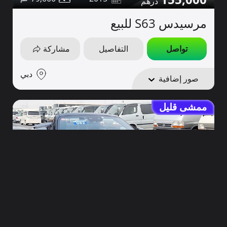
مرسيدس S63 للبيع
تواصل
التفاصيل
مشاركة
دبي
صور إضافية
ممشى قليل
660,000
900
2023