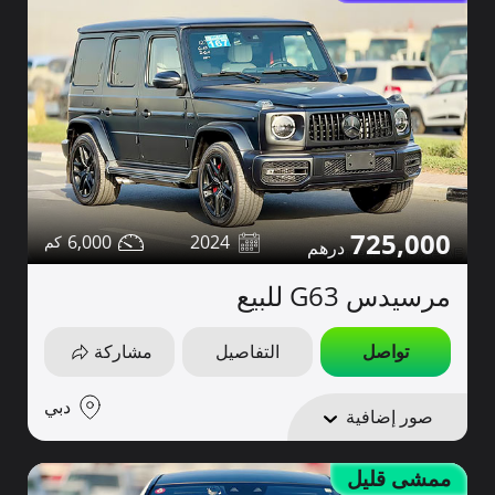
725,000
6,000
2024
مرسيدس G63 للبيع
تواصل
التفاصيل
مشاركة
دبي
صور إضافية
ممشى قليل