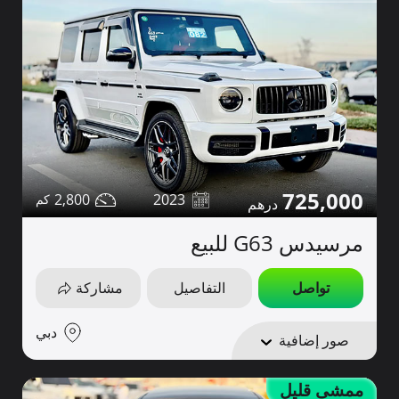
725,000
2,800
2023
مرسيدس G63 للبيع
تواصل
التفاصيل
مشاركة
دبي
صور إضافية
ممشى قليل