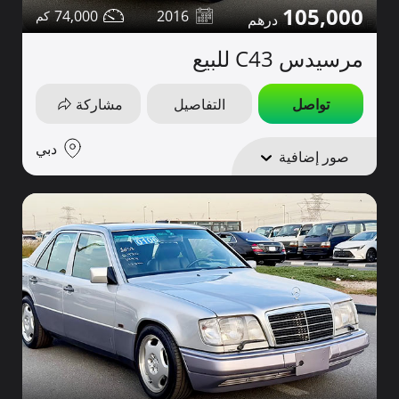
105,000
74,000
2016
مرسيدس C43 للبيع
تواصل
التفاصيل
مشاركة
دبي
صور إضافية