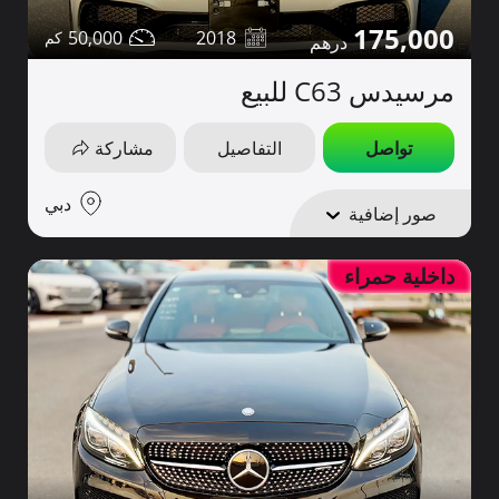
175,000
50,000
2018
مرسيدس C63 للبيع
تواصل
التفاصيل
مشاركة
دبي
صور إضافية
داخلية حمراء