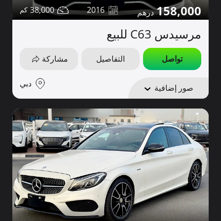
158,000
38,000
2016
مرسيدس C63 للبيع
تواصل
التفاصيل
مشاركة
دبي
صور إضافية