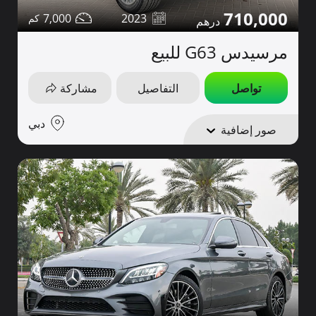
710,000
7,000
2023
مرسيدس G63 للبيع
تواصل
التفاصيل
مشاركة
دبي
صور إضافية