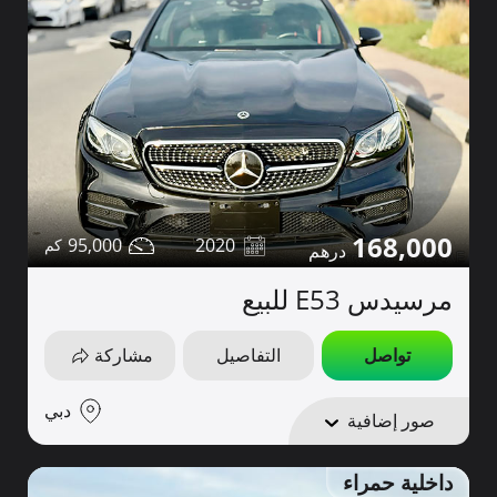
168,000
95,000
2020
مرسيدس E53 للبيع
تواصل
التفاصيل
مشاركة
دبي
صور إضافية
داخلية حمراء