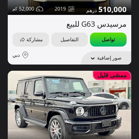
510,000
52,000
2019
مرسيدس G63 للبيع
تواصل
التفاصيل
مشاركة
دبي
صور إضافية
ممشى قليل