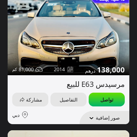
138,000
81,000
2014
مرسيدس E63 للبيع
تواصل
التفاصيل
مشاركة
دبي
صور إضافية