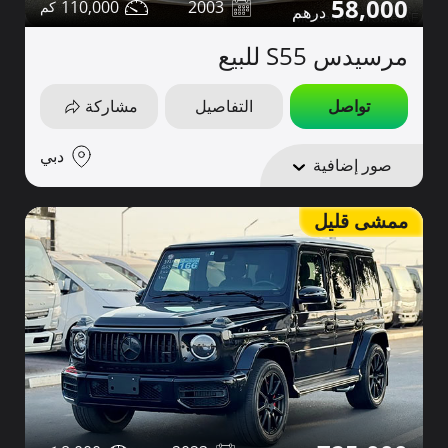
58,000
110,000
2003
مرسيدس S55 للبيع
تواصل
التفاصيل
مشاركة
دبي
صور إضافية
ممشى قليل