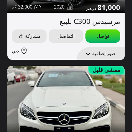
81,000
32,000
2020
مرسيدس C300 للبيع
تواصل
التفاصيل
مشاركة
دبي
صور إضافية
ممشى قليل