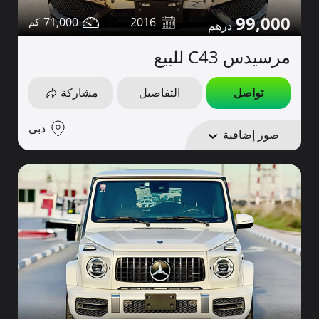
99,000
71,000
2016
مرسيدس C43 للبيع
تواصل
التفاصيل
مشاركة
دبي
صور إضافية