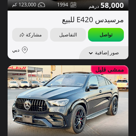
58,000
123,000
1994
مرسيدس E420 للبيع
تواصل
التفاصيل
مشاركة
دبي
صور إضافية
ممشى قليل