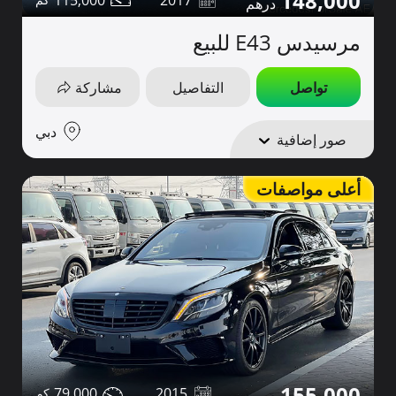
148,000
مرسيدس E43 للبيع
تواصل
التفاصيل
مشاركة
دبي
صور إضافية
أعلى مواصفات
155,000
79,000
2015