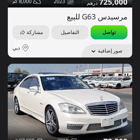
725,000
8,000
2023
مرسيدس G63 للبيع
تواصل
التفاصيل
مشاركة
دبي
صور إضافية