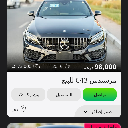
98,000
73,000
2016
مرسيدس C43 للبيع
تواصل
التفاصيل
مشاركة
دبي
صور إضافية
داخلية حمراء