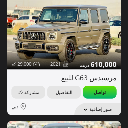
610,000
29,000
2021
مرسيدس G63 للبيع
تواصل
التفاصيل
مشاركة
دبي
صور إضافية