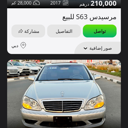
210,000
28,000
2017
مرسيدس S63 للبيع
تواصل
التفاصيل
مشاركة
دبي
صور إضافية