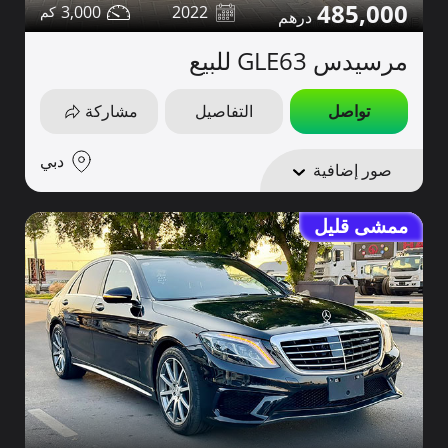
485,000
3,000
2022
مرسيدس GLE63 للبيع
تواصل
التفاصيل
مشاركة
دبي
صور إضافية
ممشى قليل