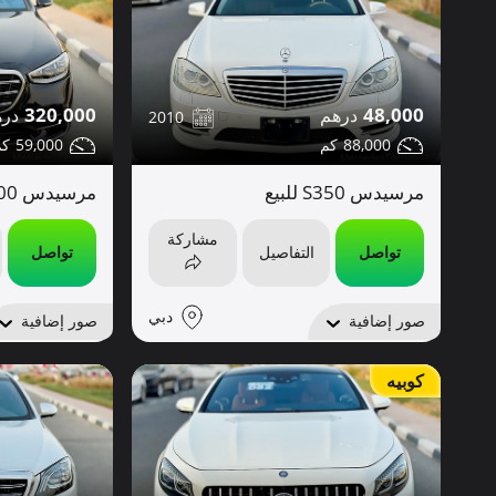
320,000
48,000
2010
59,000
88,000
مرسيدس S350 للبيع
مرسيدس S400 للبيع
مشاركة
تواصل
التفاصيل
تواصل
دبي
صور إضافية
صور إضافية
كوبيه