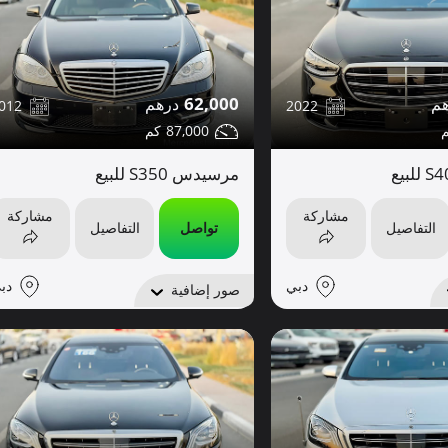
62,000
012
2022
87,000
مرسيدس S350 للبيع
مشاركة
مشاركة
التفاصيل
تواصل
التفاصيل
دبي
دب
صور إضافية