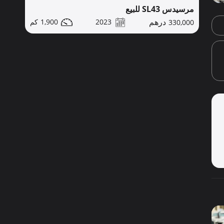
مرسيدس SL43 للبيع
1,900
2023
330,000