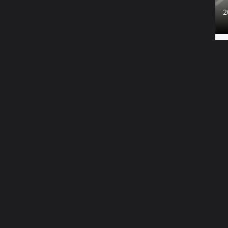
2
ي
1