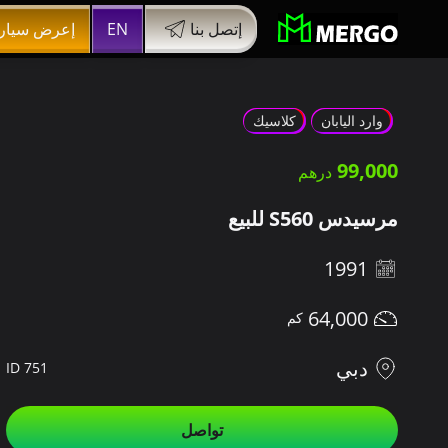
إتصل بنا
EN
إعرض سيار
وارد اليابان
كلاسيك
99,000
مرسيدس S560 للبيع
1991
64,000
دبي
ID 751
تواصل