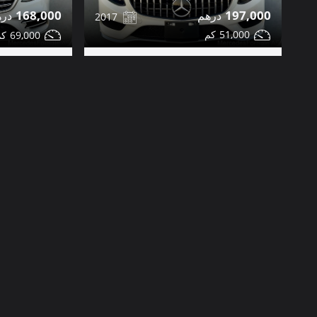
197,000
168,000
2017
51,000
69,000
مرسيدس S550 للبيع
مرسيدس S450 للبيع
مشاركة
تواصل
التفاصيل
تواصل
دبي
صور إضافية
صور إضافية
كلاسيك
V12
63,000
99,000
1991
85,000
64,000