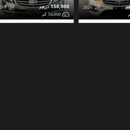
158,000
018
2020
54,000
مرسيدس S450 للبيع
مشاركة
مشاركة
تواصل
التفاصيل
التفاصيل
دب
دبي
صور إضافية
كلاسيك
22,000
988
2009
132,000