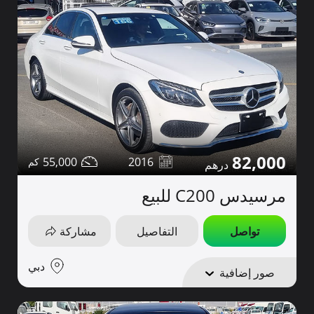
82,000
55,000
2016
مرسيدس C200 للبيع
تواصل
التفاصيل
مشاركة
دبي
صور إضافية