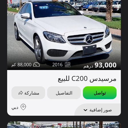
93,000
88,000
2016
مرسيدس C200 للبيع
تواصل
التفاصيل
مشاركة
دبي
صور إضافية