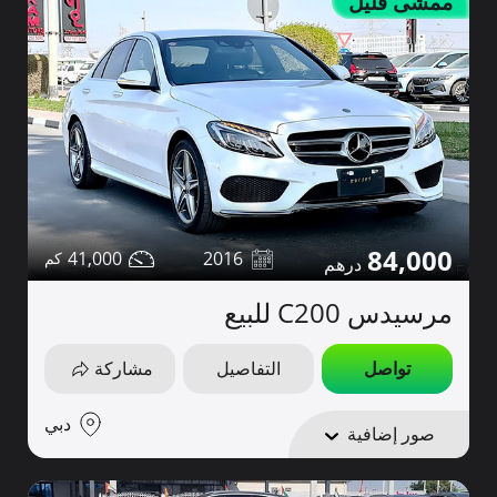
ممشى قليل
84,000
41,000
2016
مرسيدس C200 للبيع
تواصل
التفاصيل
مشاركة
دبي
صور إضافية