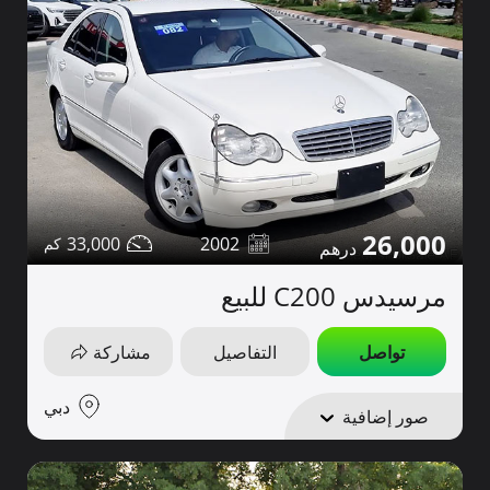
26,000
33,000
2002
مرسيدس C200 للبيع
تواصل
التفاصيل
مشاركة
دبي
صور إضافية