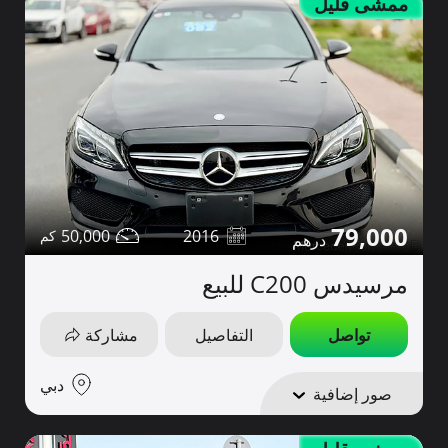
ممشى قليل
79,000
50,000
2016
مرسيدس C200 للبيع
تواصل
التفاصيل
مشاركة
دبي
صور إضافية