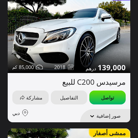
139,000
85,000
2018
مرسيدس C200 للبيع
تواصل
التفاصيل
مشاركة
دبي
صور إضافية
ممشى أصفار