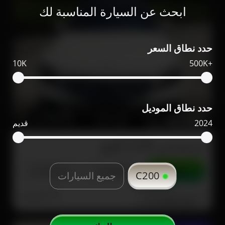
ابحث عن السيارة المناسبة لك
حدد نطاق السعر
10K
500K+
حدد نطاق الموديل
45,000
190,033
2016
2024
قديم
مرسيدس C200 للبيع
تواصل
التفاصيل
مشاركة
C200
جميع السيارات
الشارقة
صور إضافية