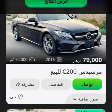
عرض النتائج
ممشى قليل
79,000
72,000
2016
مرسيدس C200 للبيع
تواصل
التفاصيل
مشاركة
دبي
صور إضافية