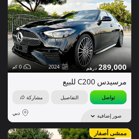
289,000
0
2024
مرسيدس C200 للبيع
تواصل
التفاصيل
مشاركة
دبي
صور إضافية
ممشى أصفار