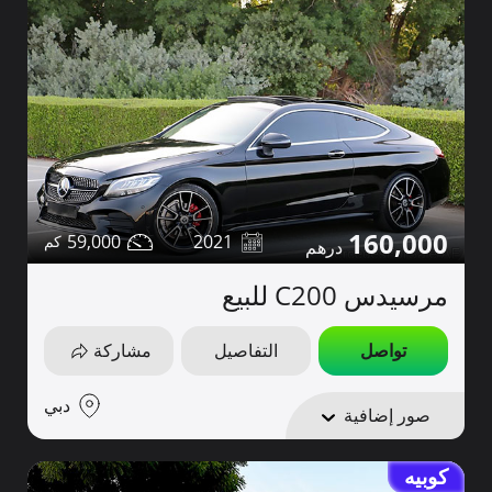
160,000
59,000
2021
مرسيدس C200 للبيع
تواصل
التفاصيل
مشاركة
دبي
صور إضافية
كوبيه