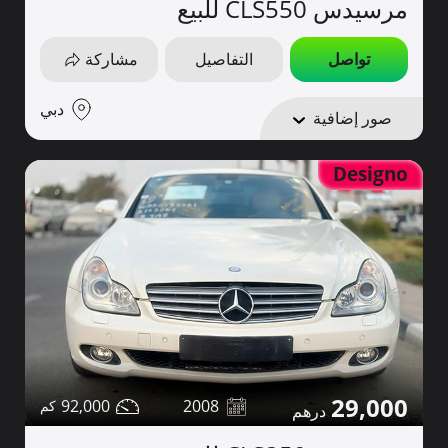
مرسيدس CLS550 للبيع
تواصل
التفاصيل
مشاركة
دبي
صور إضافية
Designo
29,000
92,000
2008