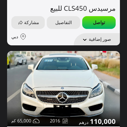
مرسيدس CLS450 للبيع
تواصل
التفاصيل
مشاركة
دبي
صور إضافية
110,000
65,000
2016