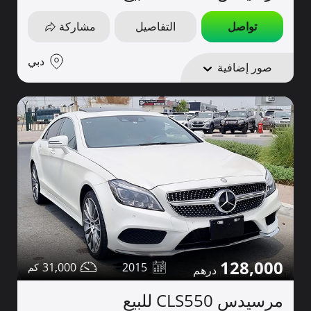
تواصل
التفاصيل
مشاركة
دبي
صور إضافية
128,000
31,000
2015
مرسيدس CLS550 للبيع