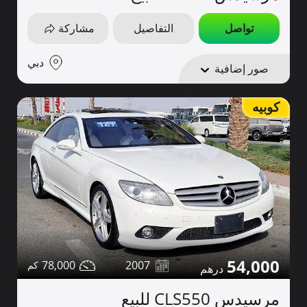
تواصل
التفاصيل
مشاركة
دبي
صور إضافية
كوبيه
54,000
78,000
2007
مرسيدس CLS550 للبيع