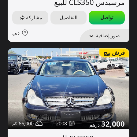
مرسيدس CLS350 للبيع
تواصل
التفاصيل
مشاركة
دبي
صور إضافية
فرش بيج
32,000
66,000
2008