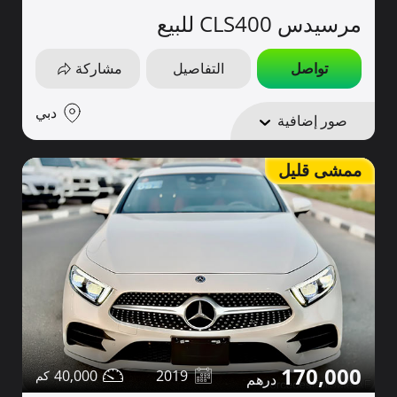
مرسيدس CLS400 للبيع
تواصل
التفاصيل
مشاركة
دبي
صور إضافية
ممشى قليل
170,000
40,000
2019