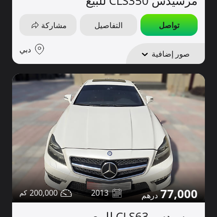
مرسيدس CLS350 للبيع
تواصل
التفاصيل
مشاركة
دبي
صور إضافية
77,000
200,000
2013
مرسيدس CLS63 للبيع