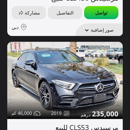
تواصل
التفاصيل
مشاركة
دبي
صور إضافية
235,000
46,000
2019
مرسيدس CLS53 للبيع