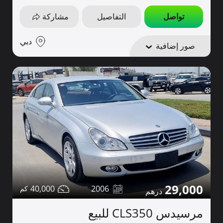
تواصل
التفاصيل
مشاركة
دبي
صور إضافية
29,000
40,000
2006
مرسيدس CLS350 للبيع