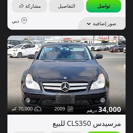
تواصل
التفاصيل
مشاركة
دبي
صور إضافية
34,000
70,000
2009
مرسيدس CLS350 للبيع