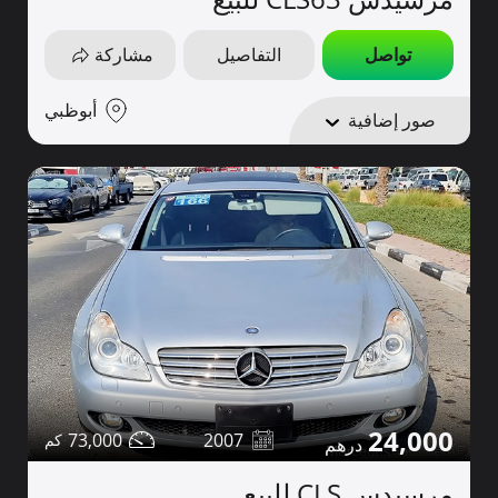
تواصل
التفاصيل
مشاركة
أبوظبي
صور إضافية
24,000
73,000
2007
مرسيدس CLS للبيع