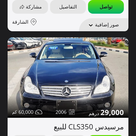
تواصل
التفاصيل
مشاركة
الشارقة
صور إضافية
29,000
60,000
2006
مرسيدس CLS350 للبيع