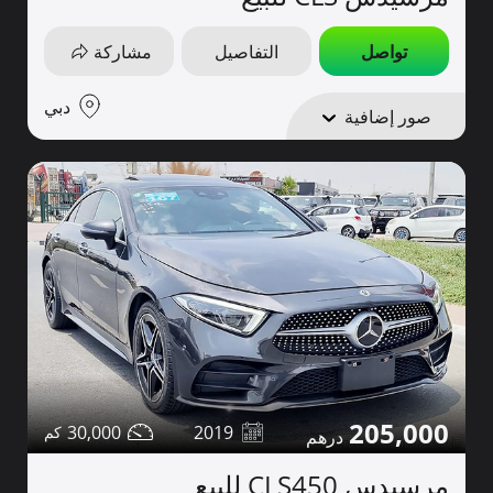
تواصل
التفاصيل
مشاركة
دبي
صور إضافية
205,000
30,000
2019
مرسيدس CLS450 للبيع