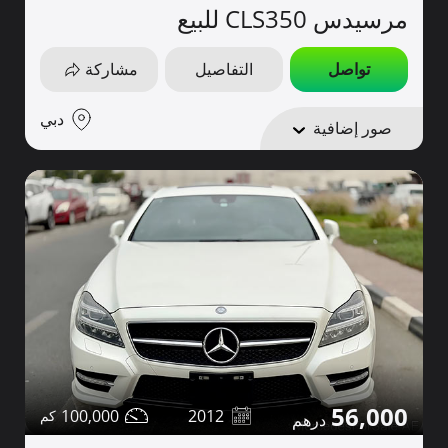
مرسيدس CLS350 للبيع
تواصل
التفاصيل
مشاركة
دبي
صور إضافية
56,000
100,000
2012