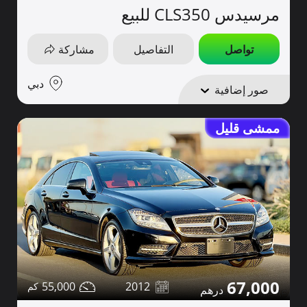
مرسيدس CLS350 للبيع
تواصل
التفاصيل
مشاركة
دبي
صور إضافية
ممشى قليل
67,000
55,000
2012