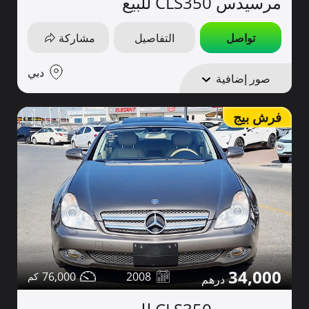
مرسيدس CLS350 للبيع
تواصل
التفاصيل
مشاركة
دبي
صور إضافية
فرش بيج
34,000
76,000
2008