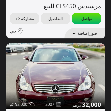
مرسيدس CLS450 للبيع
تواصل
التفاصيل
مشاركة
دبي
صور إضافية
32,000
92,000
2007