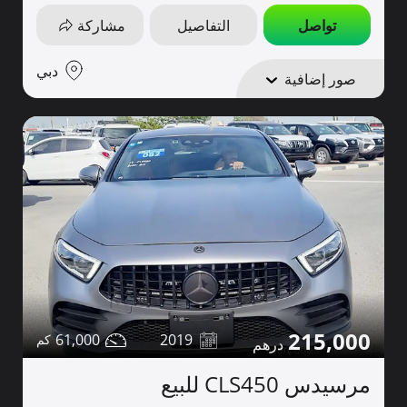
تواصل
التفاصيل
مشاركة
دبي
صور إضافية
215,000
61,000
2019
مرسيدس CLS450 للبيع