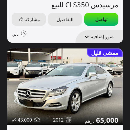
مرسيدس CLS350 للبيع
تواصل
التفاصيل
مشاركة
دبي
صور إضافية
ممشى قليل
65,000
43,000
2012