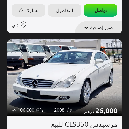
تواصل
التفاصيل
مشاركة
دبي
صور إضافية
26,000
106,000
2008
مرسيدس CLS350 للبيع