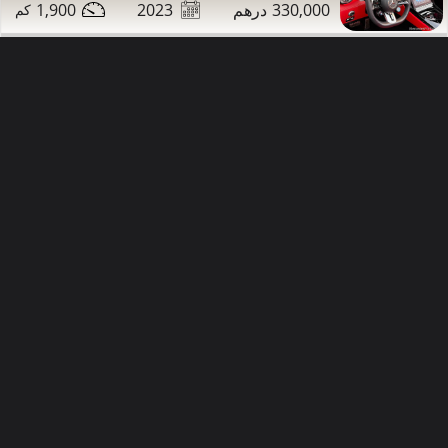
1,900
2023
330,000
تواصل
التفاصيل
مشاركة
دبي
صور إضافية
63
60,000
176,000
2013
مرسيدس CLS63 للبيع