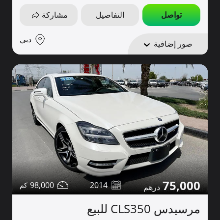
تواصل
التفاصيل
مشاركة
دبي
صور إضافية
75,000
98,000
2014
مرسيدس CLS350 للبيع