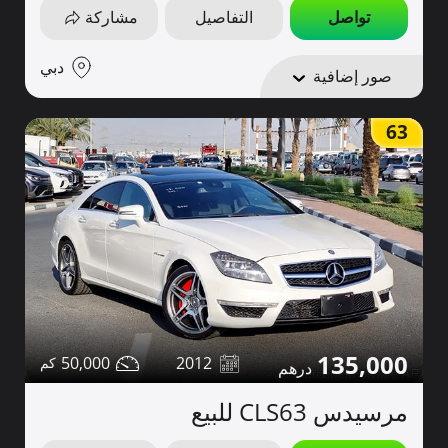
تواصل
التفاصيل
مشاركة
دبي
صور إضافية
63
135,000
50,000
2012
مرسيدس CLS63 للبيع