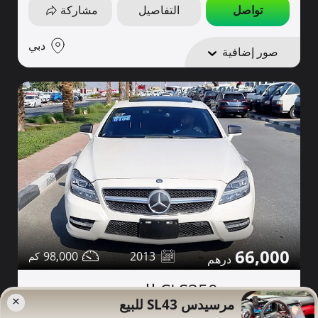
تواصل
التفاصيل
مشاركة
دبي
صور إضافية
66,000
98,000
2013
مرسيدس CLS350 للبيع
×
مرسيدس SL43 للبيع