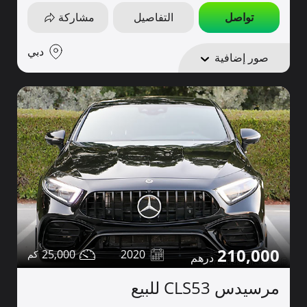
تواصل
التفاصيل
مشاركة
دبي
صور إضافية
210,000
25,000
2020
مرسيدس CLS53 للبيع