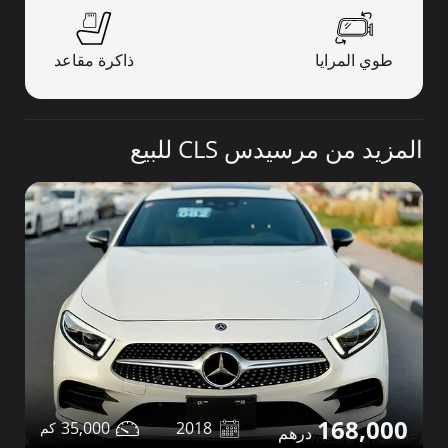
طوي المرايا
ذاكرة مقاعد
المزيد من مرسيدس CLS للبيع
168,000
35,000
2018