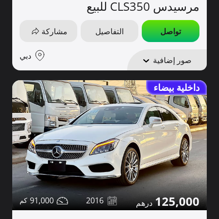
مرسيدس CLS350 للبيع
تواصل
التفاصيل
مشاركة
دبي
صور إضافية
داخلية بيضاء
125,000
91,000
2016