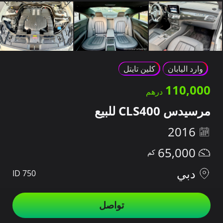
وارد اليابان
كلين تايتل
110,000
مرسيدس CLS400 للبيع
2016
65,000
دبي
ID 750
تواصل