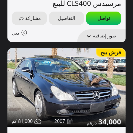
مرسيدس CLS400 للبيع
تواصل
التفاصيل
مشاركة
دبي
صور إضافية
فرش بيج
34,000
81,000
2007