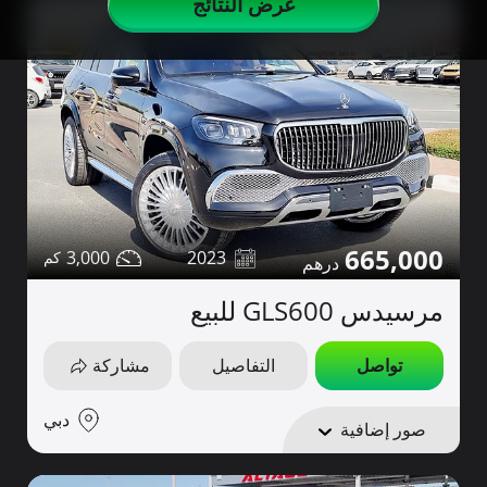
عرض النتائج
665,000
3,000
2023
مرسيدس GLS600 للبيع
تواصل
التفاصيل
مشاركة
دبي
صور إضافية