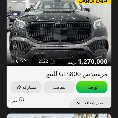
مايباخ برابوس
1,270,000
0
2022
مرسيدس GLS800 للبيع
تواصل
التفاصيل
مشاركة
دبي
صور إضافية