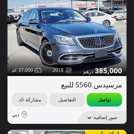
385,000
37,000
2018
مرسيدس S560 للبيع
تواصل
التفاصيل
مشاركة
دبي
صور إضافية