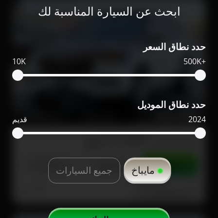
ابحث عن السيارة المناسبة لك
حدد نطاق السعر
10K
500K+
حدد نطاق الموديل
650,000
4,000
2022
2024
قديم
مرسيدس GLS600 للبيع
تواصل
التفاصيل
مشاركة
مايباخ
جميع السيارات
دبي
صور إضافية