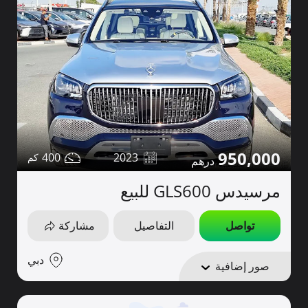
950,000
400
2023
مرسيدس GLS600 للبيع
تواصل
التفاصيل
مشاركة
دبي
صور إضافية