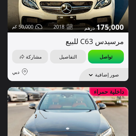
175,000
50,000
2018
مرسيدس C63 للبيع
تواصل
التفاصيل
مشاركة
دبي
صور إضافية
داخلية حمراء