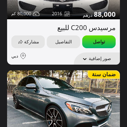
88,000
80,000
2016
مرسيدس C200 للبيع
تواصل
التفاصيل
مشاركة
دبي
صور إضافية
ضمان سنة