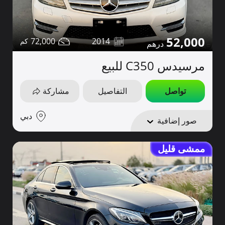
52,000
72,000
2014
مرسيدس C350 للبيع
تواصل
التفاصيل
مشاركة
دبي
صور إضافية
ممشى قليل