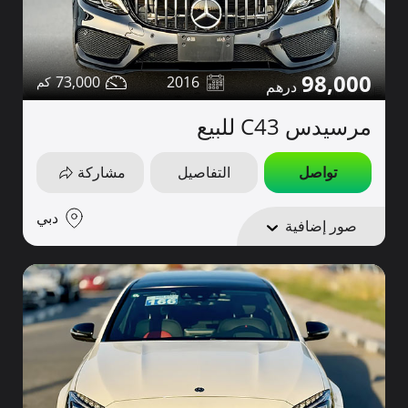
98,000
73,000
2016
مرسيدس C43 للبيع
تواصل
التفاصيل
مشاركة
دبي
صور إضافية