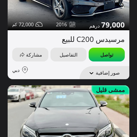
79,000
72,000
2016
مرسيدس C200 للبيع
تواصل
التفاصيل
مشاركة
دبي
صور إضافية
ممشى قليل