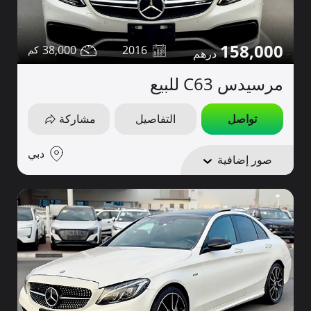
158,000
38,000
2016
مرسيدس C63 للبيع
تواصل
التفاصيل
مشاركة
دبي
صور إضافية