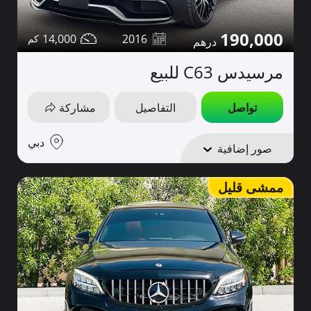
190,000
14,000
2016
مرسيدس C63 للبيع
تواصل
التفاصيل
مشاركة
دبي
صور إضافية
ممشى قليل