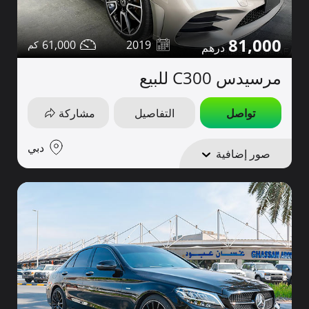
81,000
61,000
2019
مرسيدس C300 للبيع
تواصل
التفاصيل
مشاركة
دبي
صور إضافية