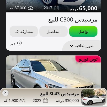
65,000
87,000
2017
مرسيدس C300 للبيع
تواصل
التفاصيل
مشاركة
دبي
صور إضافية
توين توربو
×
مرسيدس SL43 للبيع
1,900
2023
330,000