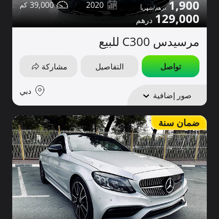
1,900
39,000
2020
129,000
مرسيدس C300 للبيع
تواصل
التفاصيل
مشاركة
دبي
صور إضافية
ضمان سنة