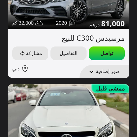
81,000
32,000
2020
مرسيدس C300 للبيع
تواصل
التفاصيل
مشاركة
دبي
صور إضافية
ممشى قليل