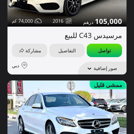
105,000
74,000
2016
مرسيدس C43 للبيع
تواصل
التفاصيل
مشاركة
دبي
صور إضافية
ممشى قليل