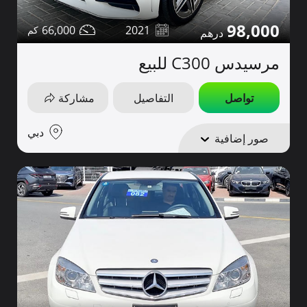
98,000
66,000
2021
مرسيدس C300 للبيع
تواصل
التفاصيل
مشاركة
دبي
صور إضافية