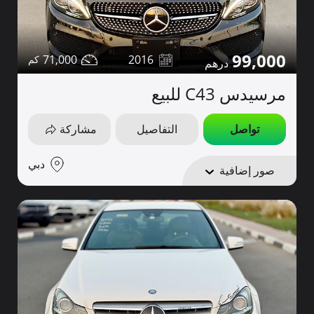
99,000
71,000
2016
مرسيدس C43 للبيع
تواصل
التفاصيل
مشاركة
دبي
صور إضافية