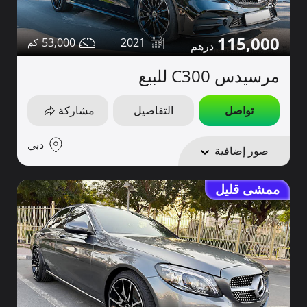
115,000
53,000
2021
مرسيدس C300 للبيع
تواصل
التفاصيل
مشاركة
دبي
صور إضافية
ممشى قليل