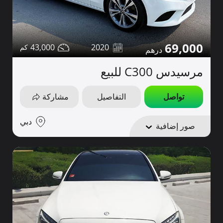
69,000
43,000
2020
مرسيدس C300 للبيع
تواصل
التفاصيل
مشاركة
دبي
صور إضافية