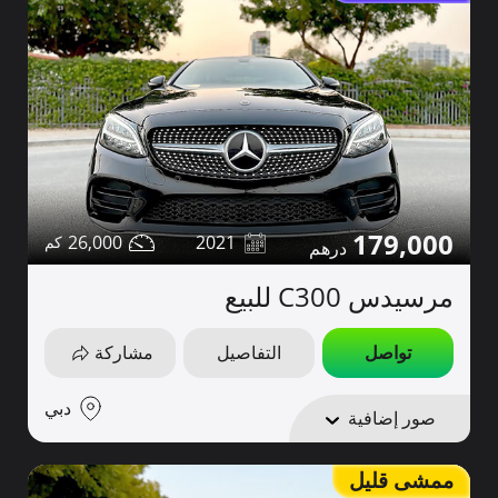
179,000
26,000
2021
مرسيدس C300 للبيع
تواصل
التفاصيل
مشاركة
دبي
صور إضافية
ممشى قليل