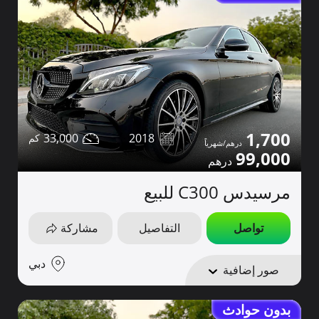
1,700
33,000
2018
99,000
مرسيدس C300 للبيع
تواصل
التفاصيل
مشاركة
دبي
صور إضافية
بدون حوادث