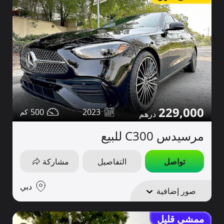
229,000
500
2023
مرسيدس C300 للبيع
تواصل
التفاصيل
مشاركة
دبي
صور إضافية
ممشى قليل