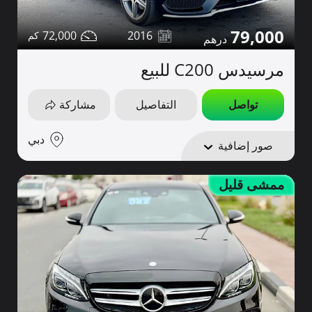
79,000
72,000
2016
مرسيدس C200 للبيع
تواصل
التفاصيل
مشاركة
دبي
صور إضافية
ممشى قليل