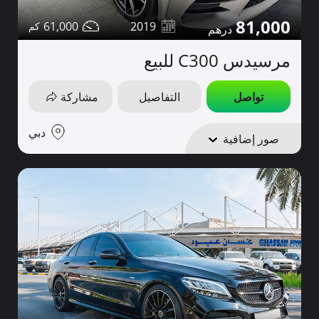
81,000
61,000
2019
مرسيدس C300 للبيع
تواصل
التفاصيل
مشاركة
دبي
صور إضافية