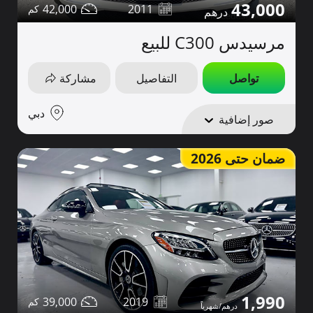
43,000
42,000
2011
مرسيدس C300 للبيع
تواصل
التفاصيل
مشاركة
دبي
صور إضافية
ضمان حتى 2026
1,990
39,000
2019