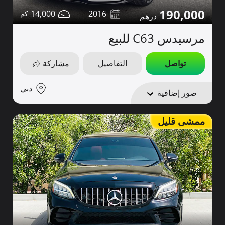
190,000
14,000
2016
مرسيدس C63 للبيع
تواصل
التفاصيل
مشاركة
دبي
صور إضافية
ممشى قليل