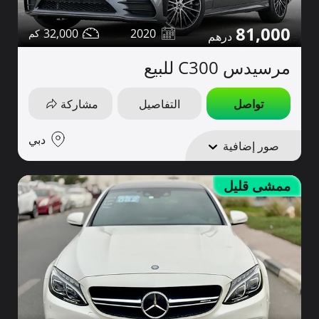
81,000
32,000
2020
مرسيدس C300 للبيع
تواصل
التفاصيل
مشاركة
دبي
صور إضافية
ممشى قليل