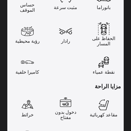
حساس
بانوراما
مثبت سرعة
الموقف
الحفاظ على
رادار
رؤية محيطية
المسار
نقطة عمياء
كاميرا خلفية
مزايا الراحة
دخول بدون
مقاعد كهربائية
خرائط
مفتاح