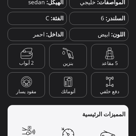
المواصفات:
خليجي
الهيكل:
sedan
السلندر:
6
الفئة:
C
اللون:
ابيض
الداخل:
احمر
2 أبواب
5 مقاعد
بنزين
دفع خلفي
أتوماتك
مقود يسار
المميزات الرئيسية