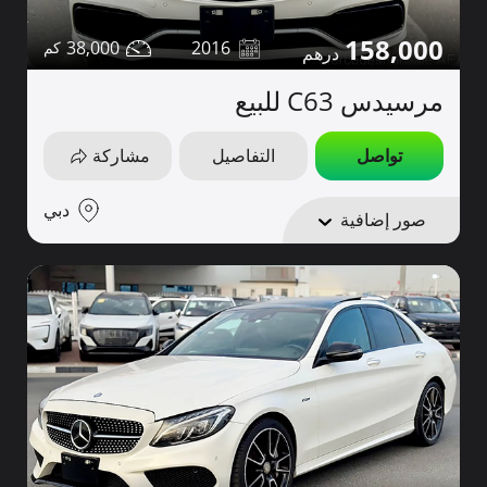
158,000
38,000
2016
مرسيدس C63 للبيع
تواصل
التفاصيل
مشاركة
دبي
صور إضافية