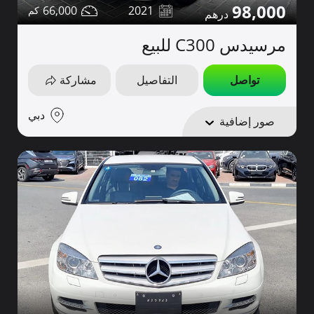
98,000
66,000
2021
مرسيدس C300 للبيع
تواصل
التفاصيل
مشاركة
دبي
صور إضافية