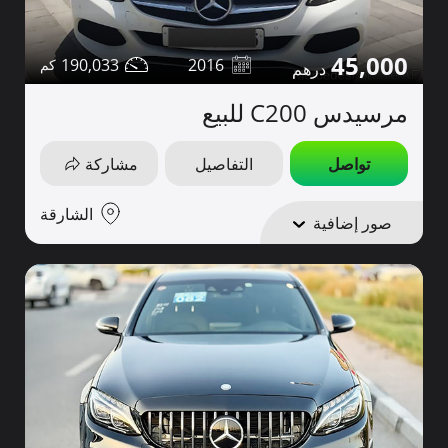
45,000
190,033
2016
مرسيدس C200 للبيع
تواصل
التفاصيل
مشاركة
الشارقة
صور إضافية