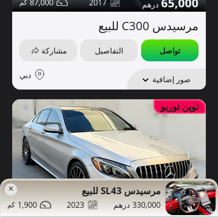
65,000
87,000
2017
مرسيدس C300 للبيع
تواصل
التفاصيل
مشاركة
دبي
صور إضافية
توين توربو
×
مرسيدس SL43 للبيع
1,900
2023
330,000