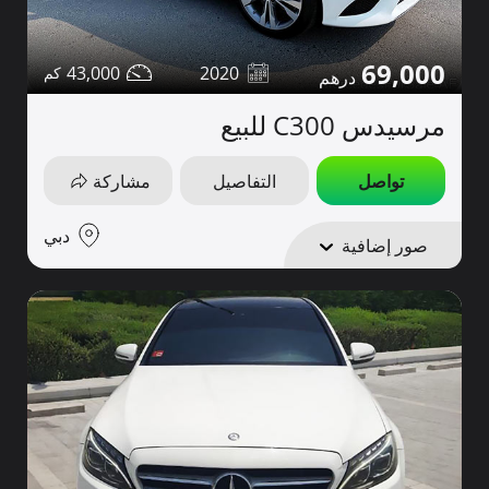
69,000
43,000
2020
مرسيدس C300 للبيع
تواصل
التفاصيل
مشاركة
دبي
صور إضافية