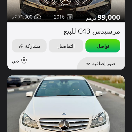
99,000
71,000
2016
مرسيدس C43 للبيع
تواصل
التفاصيل
مشاركة
دبي
صور إضافية