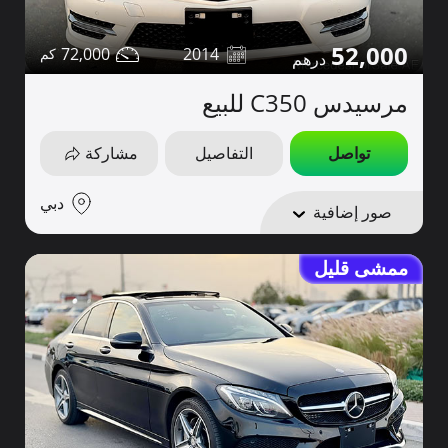
52,000
72,000
2014
مرسيدس C350 للبيع
تواصل
التفاصيل
مشاركة
دبي
صور إضافية
ممشى قليل