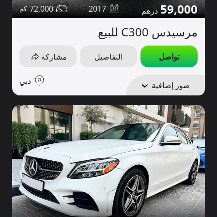
59,000
72,000
2017
مرسيدس C300 للبيع
تواصل
التفاصيل
مشاركة
دبي
صور إضافية