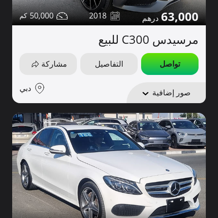
63,000
50,000
2018
مرسيدس C300 للبيع
تواصل
التفاصيل
مشاركة
دبي
صور إضافية