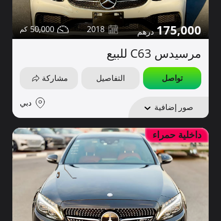
175,000
50,000
2018
مرسيدس C63 للبيع
تواصل
التفاصيل
مشاركة
دبي
صور إضافية
داخلية حمراء