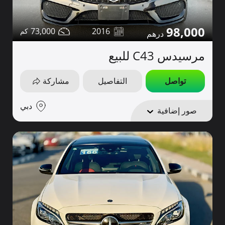
98,000
73,000
2016
مرسيدس C43 للبيع
تواصل
التفاصيل
مشاركة
دبي
صور إضافية