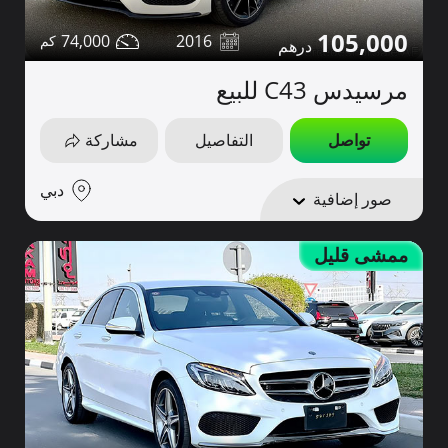
105,000
74,000
2016
مرسيدس C43 للبيع
تواصل
التفاصيل
مشاركة
دبي
صور إضافية
ممشى قليل