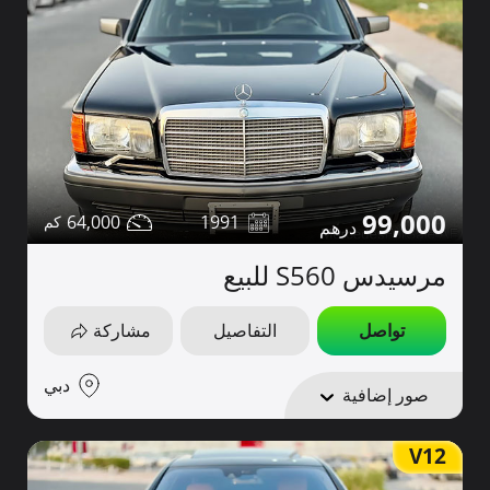
99,000
64,000
1991
مرسيدس S560 للبيع
تواصل
التفاصيل
مشاركة
دبي
صور إضافية
V12