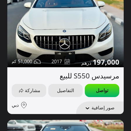
197,000
51,000
2017
مرسيدس S550 للبيع
تواصل
التفاصيل
مشاركة
دبي
صور إضافية