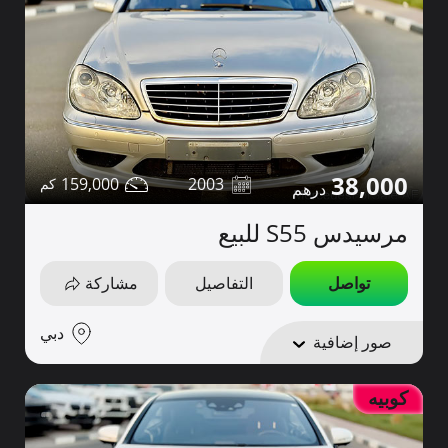
38,000
159,000
2003
مرسيدس S55 للبيع
تواصل
التفاصيل
مشاركة
دبي
صور إضافية
كوبيه