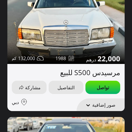
22,000
132,000
1988
مرسيدس S500 للبيع
تواصل
التفاصيل
مشاركة
دبي
صور إضافية