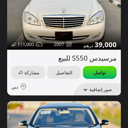
39,000
111,000
2007
مرسيدس S550 للبيع
تواصل
التفاصيل
مشاركة
دبي
صور إضافية