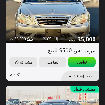
35,000
83,000
2005
مرسيدس S500 للبيع
تواصل
التفاصيل
مشاركة
دبي
صور إضافية
ممشى قليل