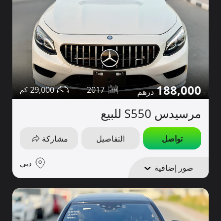
188,000
29,000
2017
مرسيدس S550 للبيع
تواصل
التفاصيل
مشاركة
دبي
صور إضافية