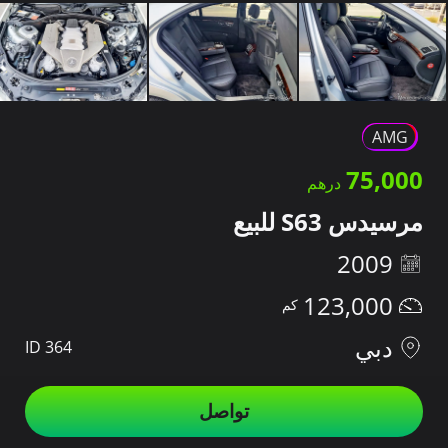
AMG
75,000
مرسيدس S63 للبيع
2009
123,000
دبي
ID 364
تواصل