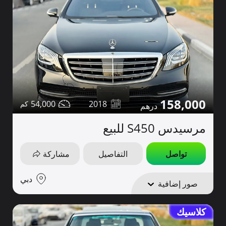
158,000
54,000
2018
مرسيدس S450 للبيع
تواصل
التفاصيل
مشاركة
دبي
صور إضافية
كلاسيك