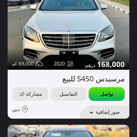
168,000
69,000
2020
مرسيدس S450 للبيع
تواصل
التفاصيل
مشاركة
دبي
صور إضافية