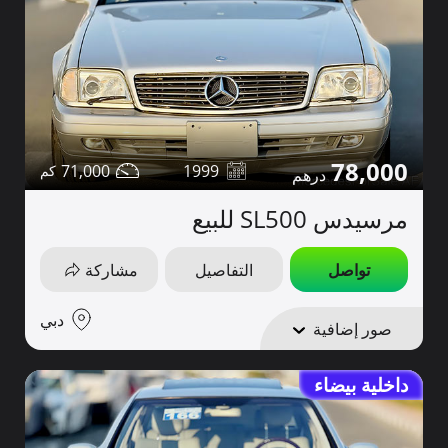
78,000
71,000
1999
مرسيدس SL500 للبيع
تواصل
التفاصيل
مشاركة
دبي
صور إضافية
داخلية بيضاء