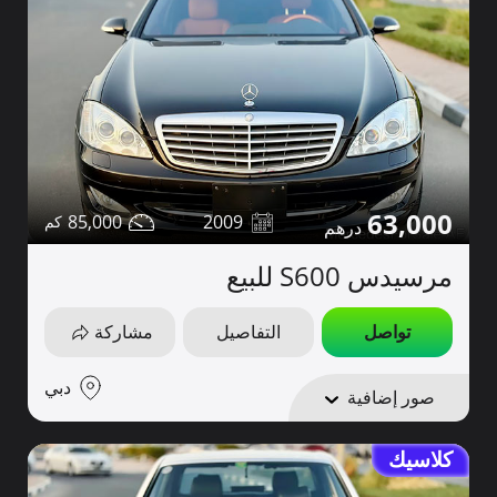
63,000
85,000
2009
مرسيدس S600 للبيع
تواصل
التفاصيل
مشاركة
دبي
صور إضافية
كلاسيك