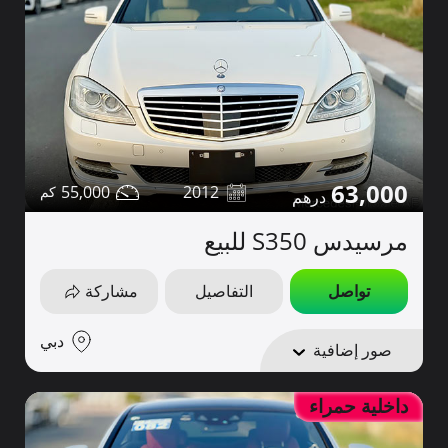
63,000
55,000
2012
مرسيدس S350 للبيع
تواصل
التفاصيل
مشاركة
دبي
صور إضافية
داخلية حمراء