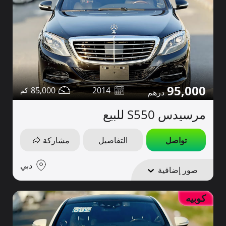
95,000
85,000
2014
مرسيدس S550 للبيع
تواصل
التفاصيل
مشاركة
دبي
صور إضافية
كوبيه