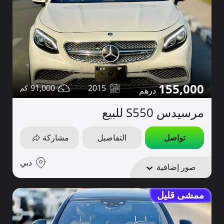
155,000
91,000
2015
مرسيدس S550 للبيع
تواصل
التفاصيل
مشاركة
دبي
صور إضافية
ممشى قليل