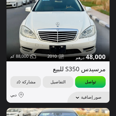
48,000
88,000
2010
مرسيدس S350 للبيع
تواصل
التفاصيل
مشاركة
دبي
صور إضافية