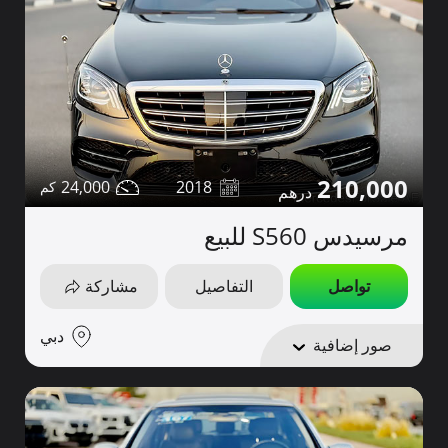
210,000
24,000
2018
مرسيدس S560 للبيع
تواصل
التفاصيل
مشاركة
دبي
صور إضافية