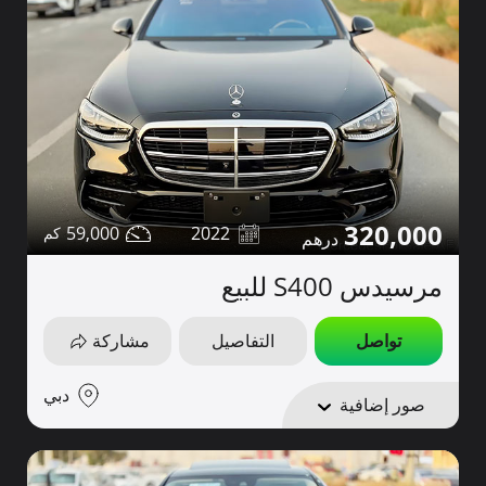
320,000
59,000
2022
مرسيدس S400 للبيع
تواصل
التفاصيل
مشاركة
دبي
صور إضافية