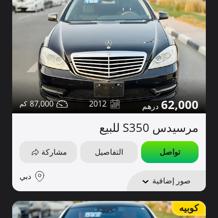
62,000
87,000
2012
مرسيدس S350 للبيع
تواصل
التفاصيل
مشاركة
دبي
صور إضافية
كوبيه