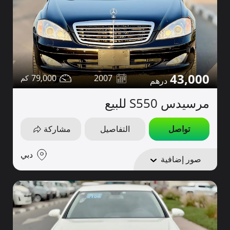
43,000
79,000
2007
مرسيدس S550 للبيع
تواصل
التفاصيل
مشاركة
دبي
صور إضافية