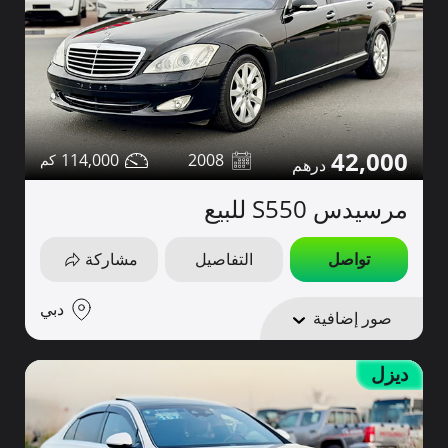
42,000
114,000
2008
مرسيدس S550 للبيع
تواصل
التفاصيل
مشاركة
دبي
صور إضافية
ديزل