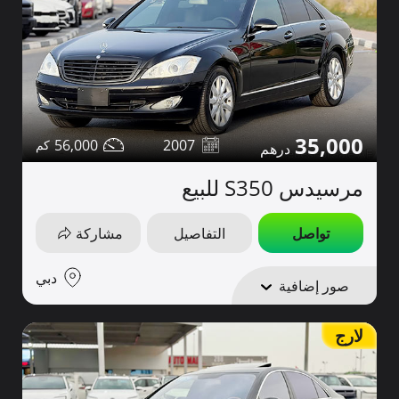
35,000
56,000
2007
مرسيدس S350 للبيع
تواصل
التفاصيل
مشاركة
دبي
صور إضافية
لارج