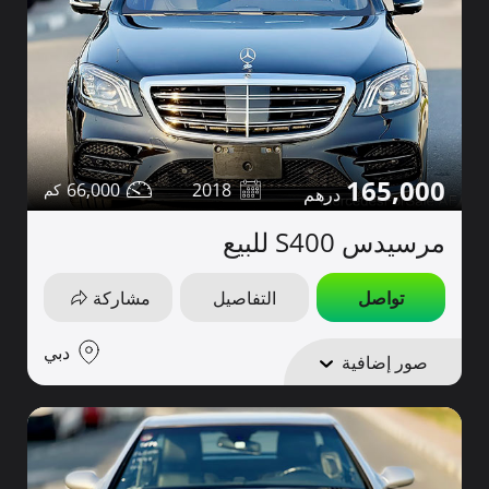
165,000
66,000
2018
مرسيدس S400 للبيع
تواصل
التفاصيل
مشاركة
دبي
صور إضافية