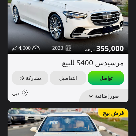
355,000
4,000
2023
مرسيدس S400 للبيع
تواصل
التفاصيل
مشاركة
دبي
صور إضافية
فرش بيج