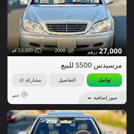
27,000
53,000
2000
مرسيدس S500 للبيع
تواصل
التفاصيل
مشاركة
دبي
صور إضافية