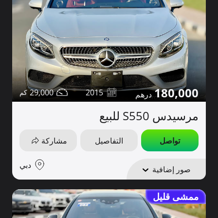
180,000
29,000
2015
مرسيدس S550 للبيع
تواصل
التفاصيل
مشاركة
دبي
صور إضافية
ممشى قليل