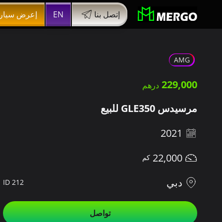
إتصل بنا
EN
إعرض سيار
AMG
229,000
مرسيدس GLE350 للبيع
2021
22,000
دبي
ID 212
تواصل