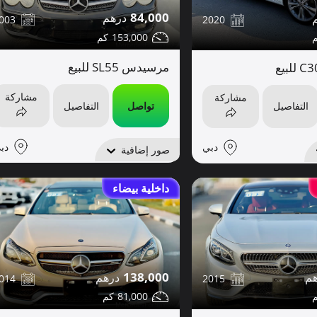
84,000
003
2020
153,000
مرسيدس SL55 للبيع
مشاركة
مشاركة
تواصل
التفاصيل
التفاصيل
دب
دبي
صور إضافية
داخلية بيضاء
138,000
014
2015
81,000