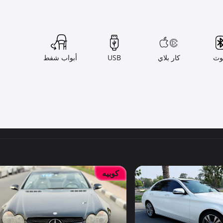
وث
كار بلاي
USB
أبواب شفط
كوبيه