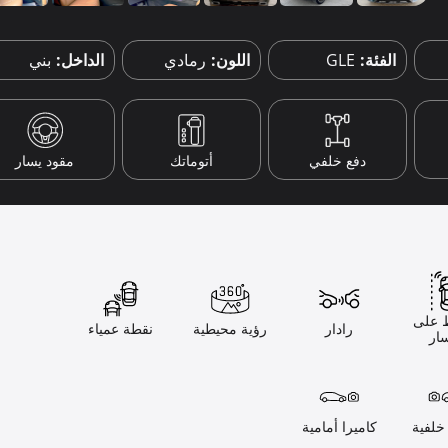
الفئة:
GLE
اللون:
رمادي
الداخل:
بني
دفع خلفي
أتوماتك
مقود يسار
 على
رادار
رؤية محيطية
نقطة عمياء
ار
خلفية
كاميرا أمامية