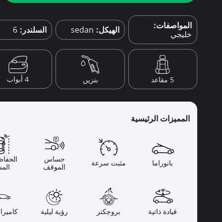
المواصفات:
الهيكل:
sedan
السلندر:
6
خليجي
4 أبواب
5 مقاعد
بنزين
المميزات الرئيسية
حساس
الحفاظ
بانوراما
مثبت سرعة
الموقف
المس
قيادة ذاتية
بروجكتر
رؤية ليلية
كاميرا 