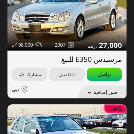
27,000
98,000
2007
مرسيدس E350 للبيع
تواصل
التفاصيل
مشاركة
دبي
صور إضافية
AMG