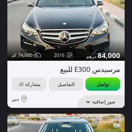
84,000
74,000
2016
مرسيدس E300 للبيع
تواصل
التفاصيل
مشاركة
دبي
صور إضافية