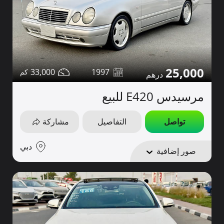
25,000
33,000
1997
مرسيدس E420 للبيع
تواصل
التفاصيل
مشاركة
دبي
صور إضافية