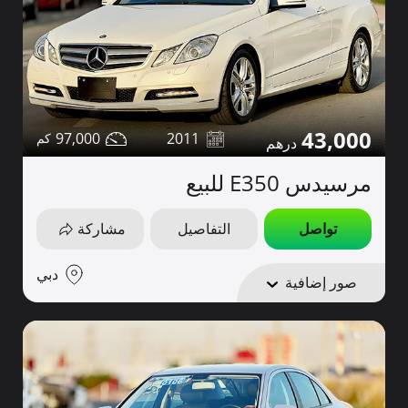
43,000
97,000
2011
مرسيدس E350 للبيع
تواصل
التفاصيل
مشاركة
دبي
صور إضافية