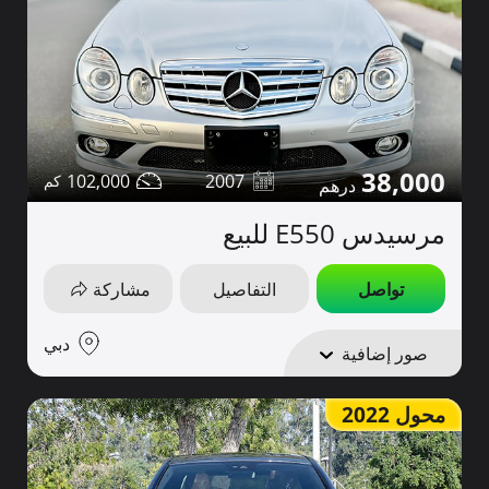
38,000
102,000
2007
مرسيدس E550 للبيع
تواصل
التفاصيل
مشاركة
دبي
صور إضافية
محول 2022