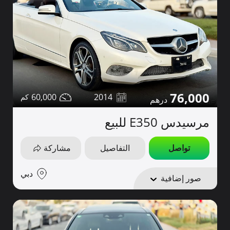
76,000
60,000
2014
مرسيدس E350 للبيع
تواصل
التفاصيل
مشاركة
دبي
صور إضافية