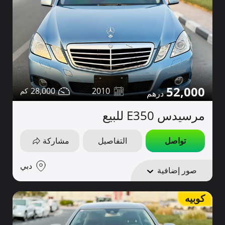
52,000
28,000
2010
مرسيدس E350 للبيع
تواصل
التفاصيل
مشاركة
دبي
صور إضافية
كوبيه