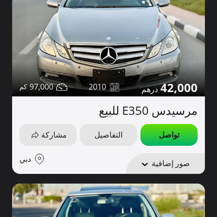
42,000
97,000
2010
مرسيدس E350 للبيع
تواصل
التفاصيل
مشاركة
دبي
صور إضافية