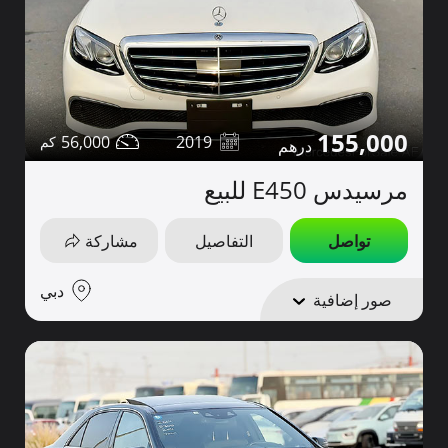
155,000
56,000
2019
مرسيدس E450 للبيع
تواصل
التفاصيل
مشاركة
دبي
صور إضافية