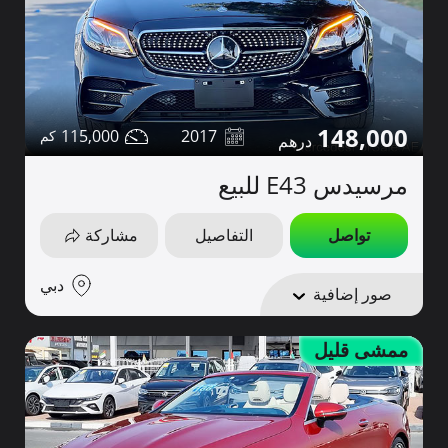
148,000
115,000
2017
مرسيدس E43 للبيع
تواصل
التفاصيل
مشاركة
دبي
صور إضافية
ممشى قليل