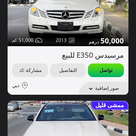
50,000
51,000
2013
مرسيدس E350 للبيع
تواصل
التفاصيل
مشاركة
دبي
صور إضافية
ممشى قليل