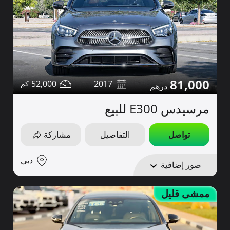
81,000
52,000
2017
مرسيدس E300 للبيع
تواصل
التفاصيل
مشاركة
دبي
صور إضافية
ممشى قليل