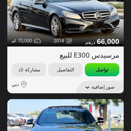
66,000
70,000
2014
مرسيدس E300 للبيع
تواصل
التفاصيل
مشاركة
دبي
صور إضافية