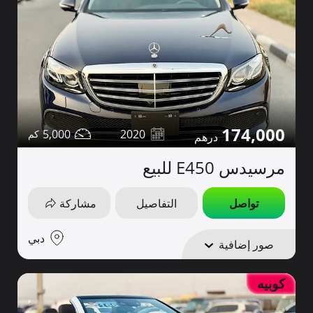
174,000
5,000
2020
مرسيدس E450 للبيع
تواصل
التفاصيل
مشاركة
دبي
صور إضافية
كوبيه