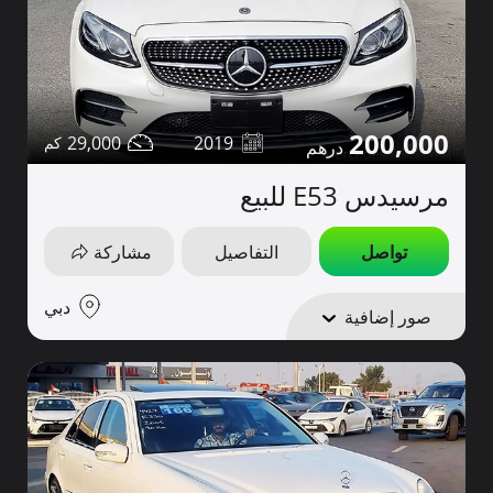
200,000
29,000
2019
مرسيدس E53 للبيع
تواصل
التفاصيل
مشاركة
دبي
صور إضافية