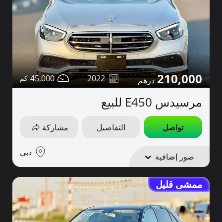
210,000
45,000
2022
مرسيدس E450 للبيع
تواصل
التفاصيل
مشاركة
دبي
صور إضافية
ممشى قليل