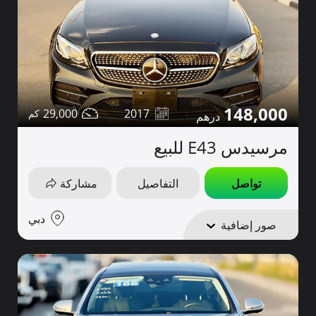
148,000
29,000
2017
مرسيدس E43 للبيع
تواصل
التفاصيل
مشاركة
دبي
صور إضافية