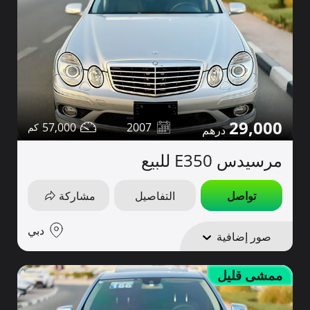
29,000
57,000
2007
مرسيدس E350 للبيع
تواصل
التفاصيل
مشاركة
دبي
صور إضافية
ممشى قليل