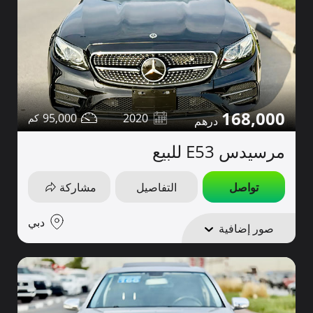
168,000
95,000
2020
مرسيدس E53 للبيع
تواصل
التفاصيل
مشاركة
دبي
صور إضافية