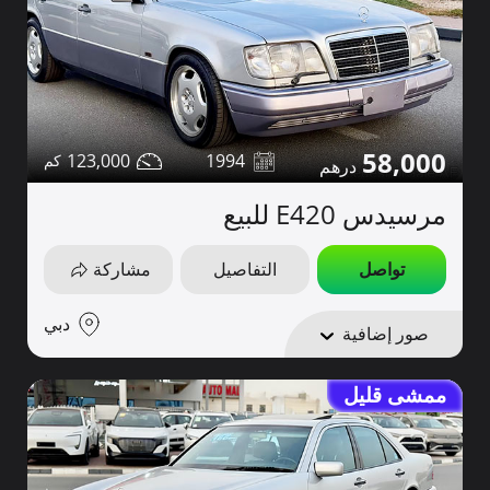
58,000
123,000
1994
مرسيدس E420 للبيع
تواصل
التفاصيل
مشاركة
دبي
صور إضافية
ممشى قليل