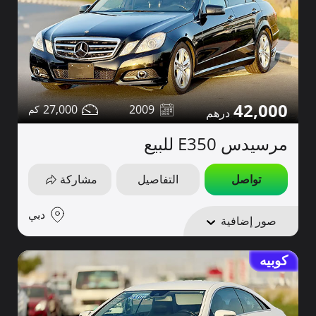
42,000
27,000
2009
مرسيدس E350 للبيع
تواصل
التفاصيل
مشاركة
دبي
صور إضافية
كوبيه