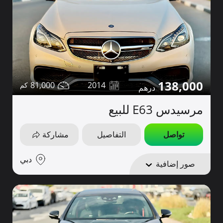
138,000
81,000
2014
مرسيدس E63 للبيع
تواصل
التفاصيل
مشاركة
دبي
صور إضافية