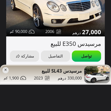
27,000
90,000
2006
مرسيدس E350 للبيع
تواصل
التفاصيل
مشاركة
دبي
×
مرسيدس SL43 للبيع
صور إضافية
1,900
2023
330,000
كوبيه