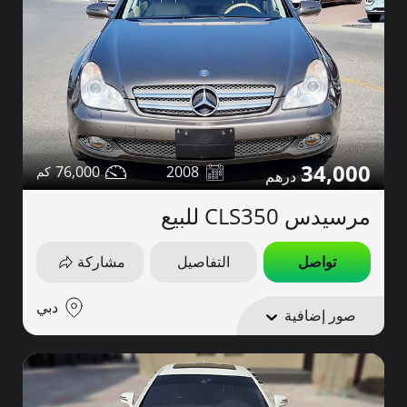
34,000
76,000
2008
مرسيدس CLS350 للبيع
تواصل
التفاصيل
مشاركة
دبي
صور إضافية