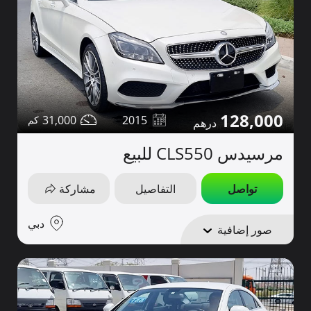
128,000
31,000
2015
مرسيدس CLS550 للبيع
تواصل
التفاصيل
مشاركة
دبي
صور إضافية