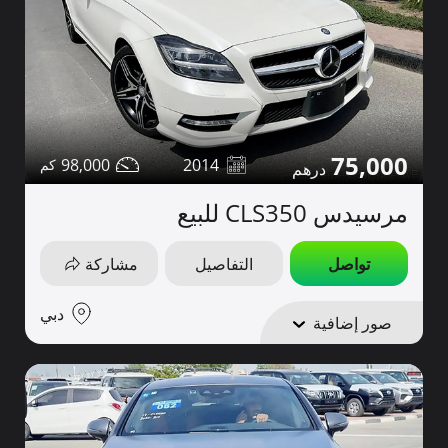
75,000
98,000
2014
مرسيدس CLS350 للبيع
تواصل
التفاصيل
مشاركة
دبي
صور إضافية