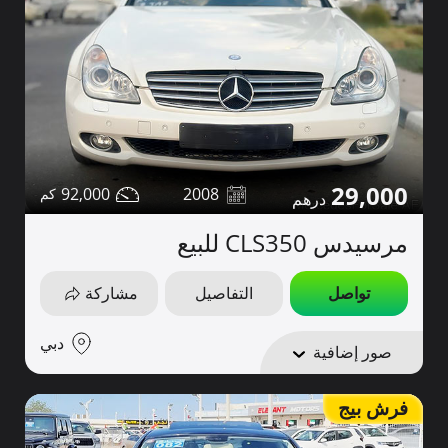
29,000
92,000
2008
مرسيدس CLS350 للبيع
تواصل
التفاصيل
مشاركة
دبي
صور إضافية
فرش بيج