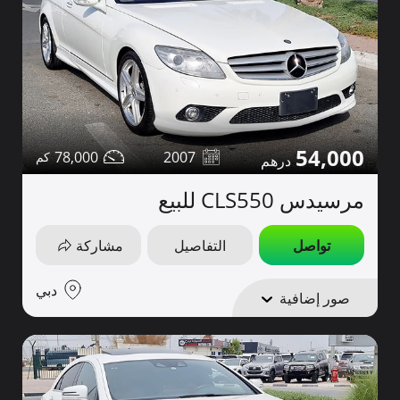
54,000
78,000
2007
مرسيدس CLS550 للبيع
تواصل
التفاصيل
مشاركة
دبي
صور إضافية