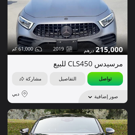
215,000
61,000
2019
مرسيدس CLS450 للبيع
تواصل
التفاصيل
مشاركة
دبي
صور إضافية