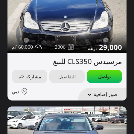
29,000
60,000
2006
مرسيدس CLS350 للبيع
تواصل
التفاصيل
مشاركة
دبي
صور إضافية