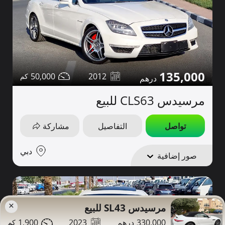
135,000
50,000
2012
مرسيدس CLS63 للبيع
تواصل
التفاصيل
مشاركة
دبي
صور إضافية
×
مرسيدس SL43 للبيع
1,900
2023
330,000