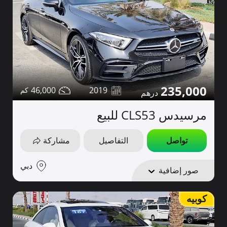
235,000
46,000
2019
مرسيدس CLS53 للبيع
تواصل
التفاصيل
مشاركة
دبي
صور إضافية
كوبيه