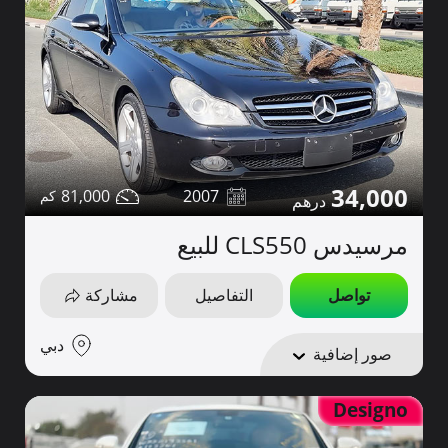
34,000
81,000
2007
مرسيدس CLS550 للبيع
تواصل
التفاصيل
مشاركة
دبي
صور إضافية
Designo