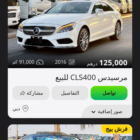
125,000
91,000
2016
مرسيدس CLS400 للبيع
تواصل
التفاصيل
مشاركة
دبي
صور إضافية
فرش بيج