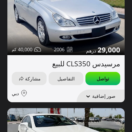
29,000
40,000
2006
مرسيدس CLS350 للبيع
تواصل
التفاصيل
مشاركة
دبي
صور إضافية