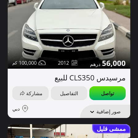
56,000
100,000
2012
مرسيدس CLS350 للبيع
تواصل
التفاصيل
مشاركة
دبي
صور إضافية
ممشى قليل