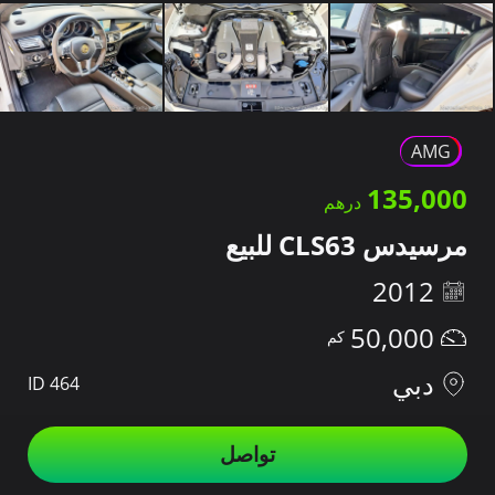
AMG
135,000
مرسيدس CLS63 للبيع
2012
50,000
دبي
ID 464
تواصل