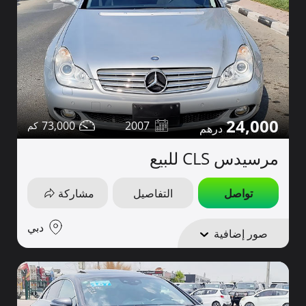
24,000
73,000
2007
مرسيدس CLS للبيع
تواصل
التفاصيل
مشاركة
دبي
صور إضافية