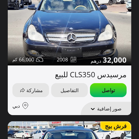
32,000
66,000
2008
مرسيدس CLS350 للبيع
تواصل
التفاصيل
مشاركة
دبي
صور إضافية
فرش بيج