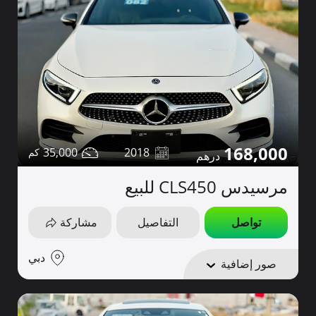
168,000
35,000
2018
مرسيدس CLS450 للبيع
تواصل
التفاصيل
مشاركة
دبي
صور إضافية