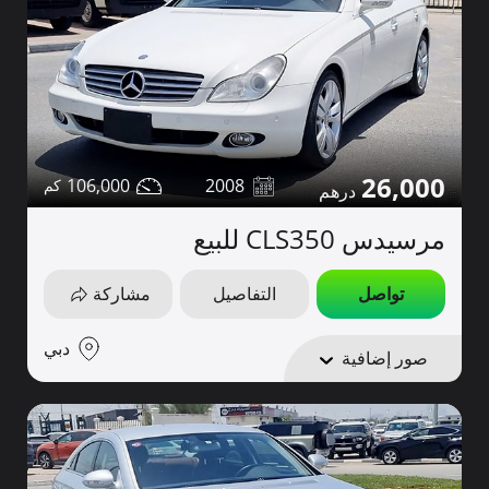
26,000
106,000
2008
مرسيدس CLS350 للبيع
تواصل
التفاصيل
مشاركة
دبي
صور إضافية