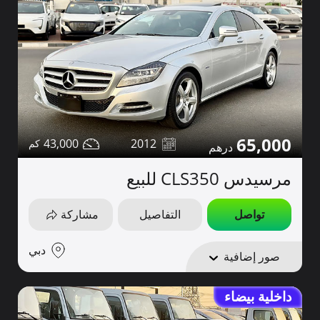
65,000
43,000
2012
مرسيدس CLS350 للبيع
تواصل
التفاصيل
مشاركة
دبي
صور إضافية
داخلية بيضاء