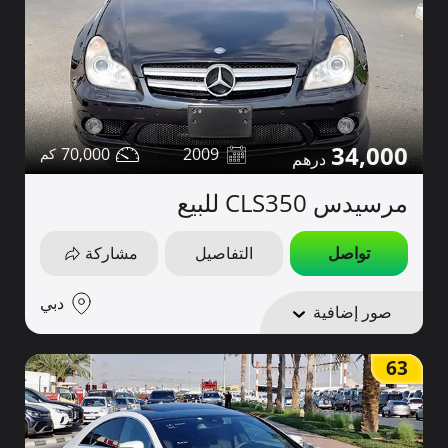
34,000
70,000
2009
مرسيدس CLS350 للبيع
تواصل
التفاصيل
مشاركة
دبي
صور إضافية
63