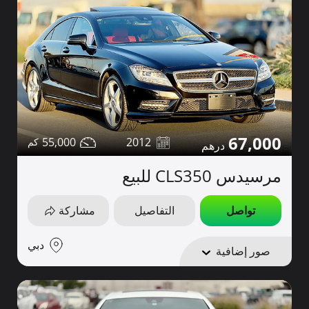
67,000
55,000
2012
مرسيدس CLS350 للبيع
تواصل
التفاصيل
مشاركة
دبي
صور إضافية