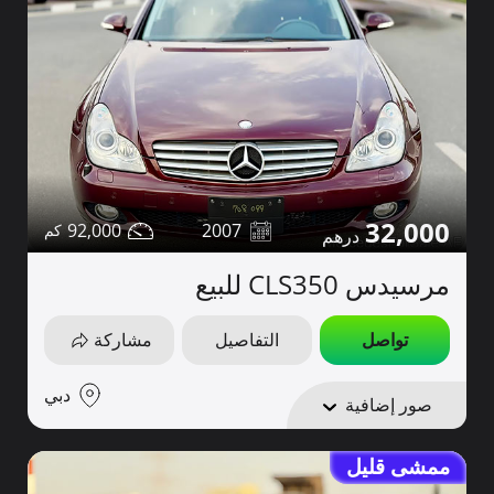
32,000
92,000
2007
مرسيدس CLS350 للبيع
تواصل
التفاصيل
مشاركة
دبي
صور إضافية
ممشى قليل