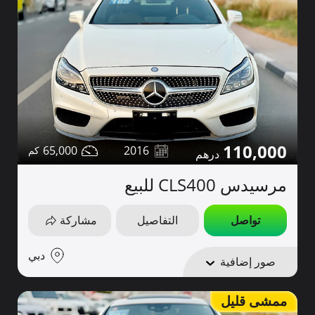
110,000
65,000
2016
مرسيدس CLS400 للبيع
تواصل
التفاصيل
مشاركة
دبي
صور إضافية
ممشى قليل