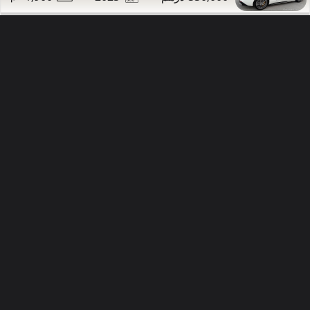
66,000
98,000
2013
مرسيدس CLS350 للبيع
تواصل
التفاصيل
مشاركة
دبي
صور إضافية
63