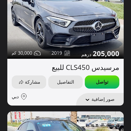
205,000
30,000
2019
مرسيدس CLS450 للبيع
تواصل
التفاصيل
مشاركة
دبي
صور إضافية