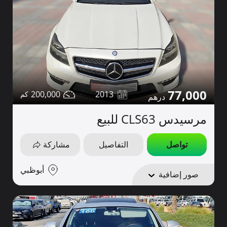
77,000
200,000
2013
مرسيدس CLS63 للبيع
تواصل
التفاصيل
مشاركة
أبوظبي
صور إضافية