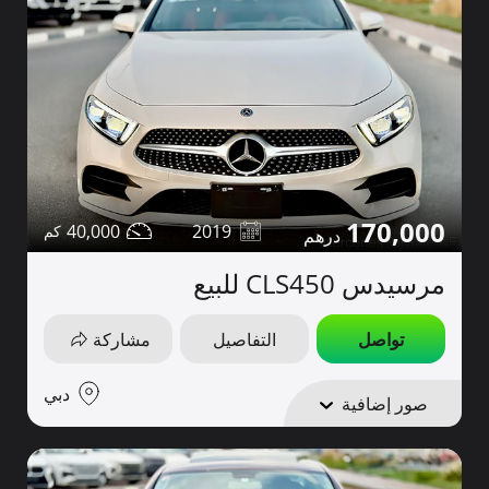
170,000
40,000
2019
مرسيدس CLS450 للبيع
تواصل
التفاصيل
مشاركة
دبي
صور إضافية