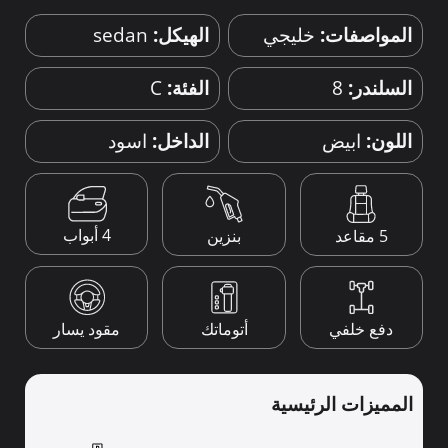
المواصفات:
خليجي
الهيكل:
sedan
السلندر:
8
الفئة:
C
اللون:
ابيض
الداخل:
اسود
4 أبواب
5 مقاعد
بنزين
دفع خلفي
أتوماتك
مقود يسار
المميزات الرئيسية