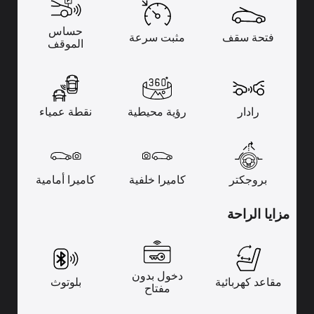
حساس
فتحة سقف
مثبت سرعة
الموقف
رادار
رؤية محيطية
نقطة عمياء
بروجكتر
كاميرا خلفية
كاميرا أمامية
مزايا الراحة
دخول بدون
مقاعد كهربائية
بلوتوث
مفتاح