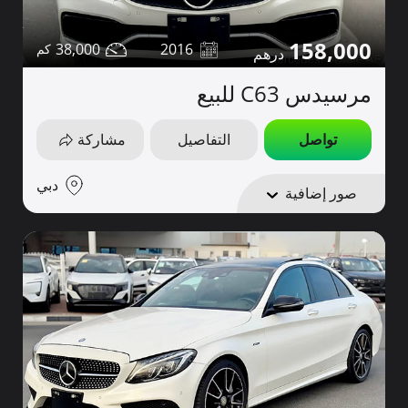
158,000
38,000
2016
مرسيدس C63 للبيع
تواصل
التفاصيل
مشاركة
دبي
صور إضافية