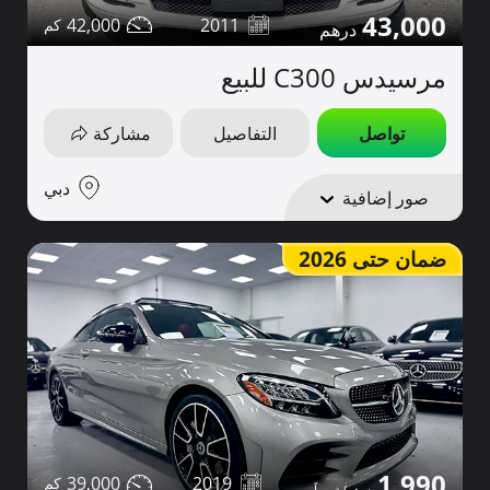
43,000
42,000
2011
مرسيدس C300 للبيع
تواصل
التفاصيل
مشاركة
دبي
صور إضافية
ضمان حتى 2026
1,990
39,000
2019