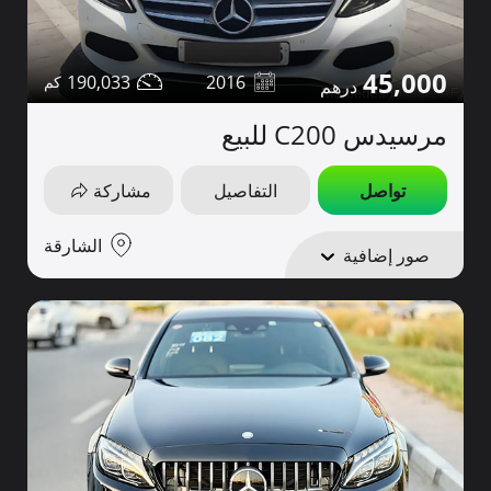
45,000
190,033
2016
مرسيدس C200 للبيع
تواصل
التفاصيل
مشاركة
الشارقة
صور إضافية