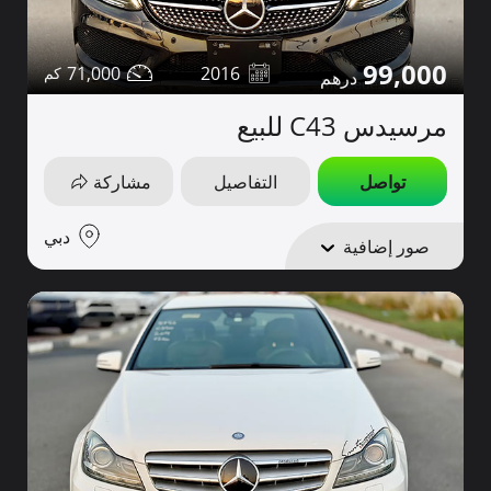
99,000
71,000
2016
مرسيدس C43 للبيع
تواصل
التفاصيل
مشاركة
دبي
صور إضافية