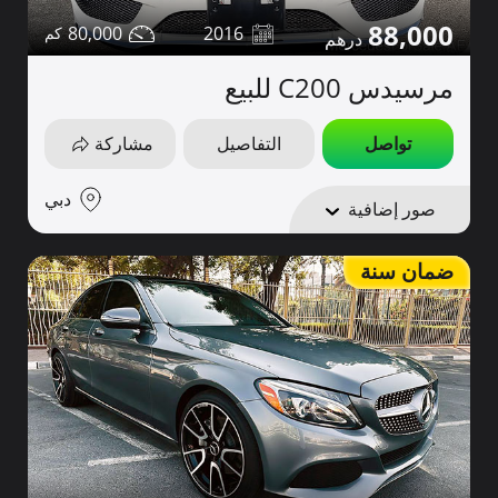
88,000
80,000
2016
مرسيدس C200 للبيع
تواصل
التفاصيل
مشاركة
دبي
صور إضافية
ضمان سنة