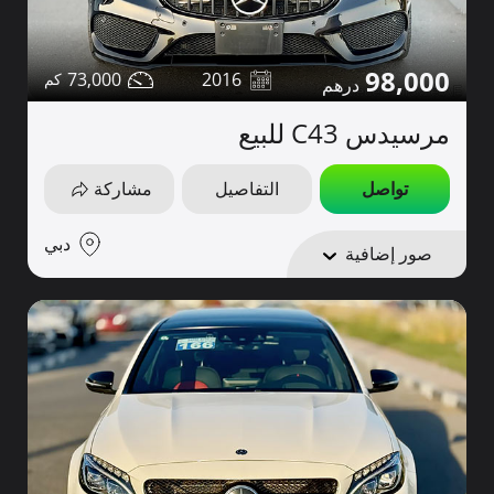
98,000
73,000
2016
مرسيدس C43 للبيع
تواصل
التفاصيل
مشاركة
دبي
صور إضافية