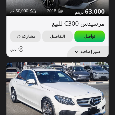
63,000
50,000
2018
مرسيدس C300 للبيع
تواصل
التفاصيل
مشاركة
دبي
صور إضافية