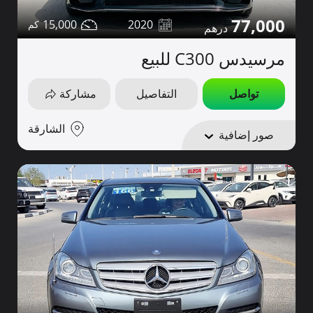
77,000
15,000
2020
مرسيدس C300 للبيع
تواصل
التفاصيل
مشاركة
الشارقة
صور إضافية