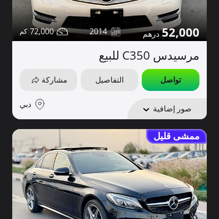
52,000
72,000
2014
مرسيدس C350 للبيع
تواصل
التفاصيل
مشاركة
دبي
صور إضافية
ممشى قليل