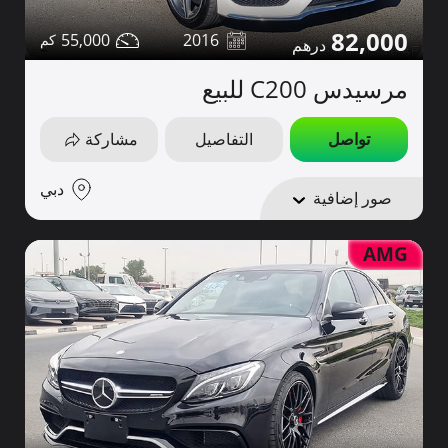
82,000
55,000
2016
مرسيدس C200 للبيع
تواصل
التفاصيل
مشاركة
دبي
صور إضافية
AMG