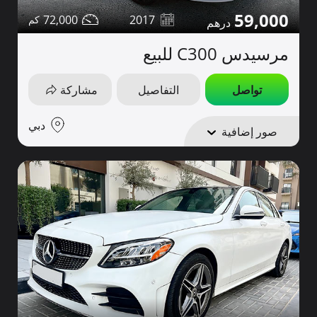
59,000
72,000
2017
مرسيدس C300 للبيع
تواصل
التفاصيل
مشاركة
دبي
صور إضافية