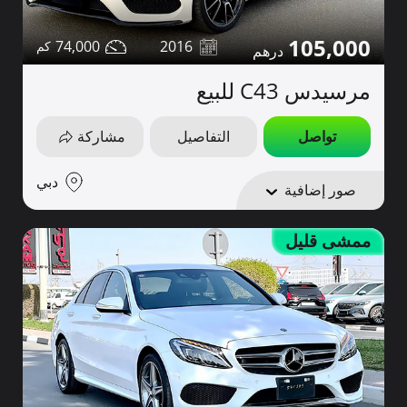
105,000
74,000
2016
مرسيدس C43 للبيع
تواصل
التفاصيل
مشاركة
دبي
صور إضافية
ممشى قليل