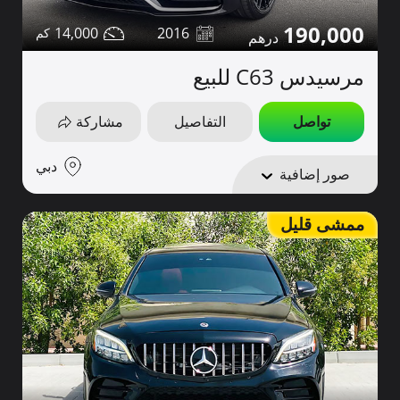
190,000
14,000
2016
مرسيدس C63 للبيع
تواصل
التفاصيل
مشاركة
دبي
صور إضافية
ممشى قليل