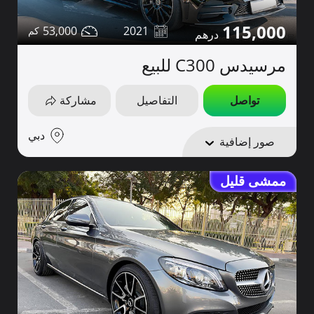
115,000
53,000
2021
مرسيدس C300 للبيع
تواصل
التفاصيل
مشاركة
دبي
صور إضافية
ممشى قليل