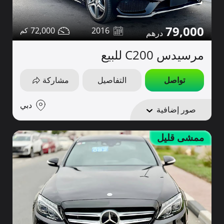
79,000
72,000
2016
مرسيدس C200 للبيع
تواصل
التفاصيل
مشاركة
دبي
صور إضافية
ممشى قليل