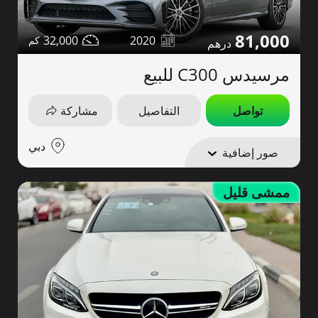
81,000
32,000
2020
مرسيدس C300 للبيع
تواصل
التفاصيل
مشاركة
دبي
صور إضافية
ممشى قليل