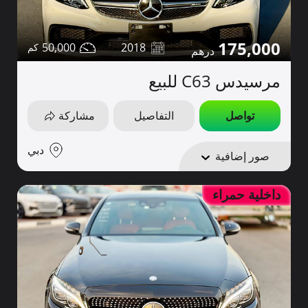
175,000
50,000
2018
مرسيدس C63 للبيع
تواصل
التفاصيل
مشاركة
دبي
صور إضافية
داخلية حمراء