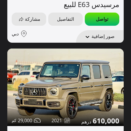
مرسيدس E63 للبيع
تواصل
التفاصيل
مشاركة
دبي
صور إضافية
610,000
29,000
2021