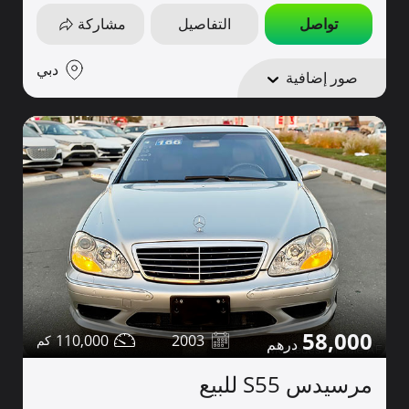
تواصل
التفاصيل
مشاركة
دبي
صور إضافية
58,000
110,000
2003
مرسيدس S55 للبيع