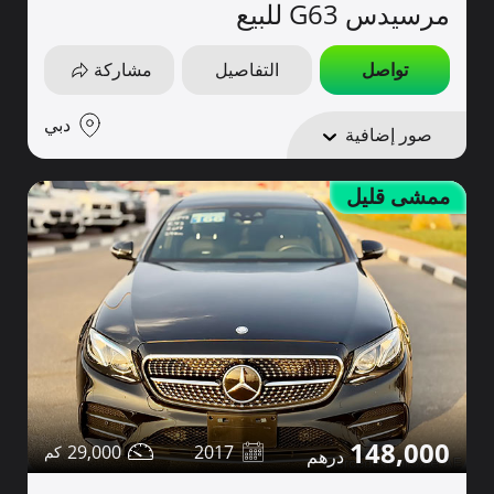
مرسيدس G63 للبيع
تواصل
التفاصيل
مشاركة
دبي
صور إضافية
ممشى قليل
148,000
29,000
2017