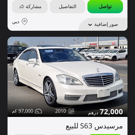
تواصل
التفاصيل
مشاركة
دبي
صور إضافية
72,000
97,000
2010
مرسيدس S63 للبيع