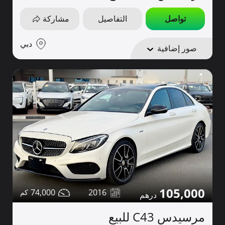
تواصل
التفاصيل
مشاركة
دبي
صور إضافية
105,000
74,000
2016
مرسيدس C43 للبيع