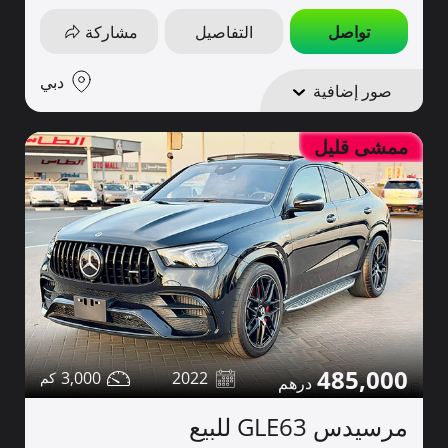
تواصل
التفاصيل
مشاركة
دبي
صور إضافية
ممشى قليل
485,000
3,000
2022
مرسيدس GLE63 للبيع