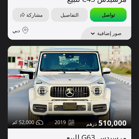
تواصل
التفاصيل
مشاركة
دبي
صور إضافية
510,000
52,000
2019
مرسيدس G63 للبيع