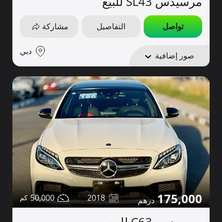
مرسيدس SL43 للبيع
تواصل
التفاصيل
مشاركة
دبي
صور إضافية
175,000
50,000
2018
مرسيدس C63 للبيع