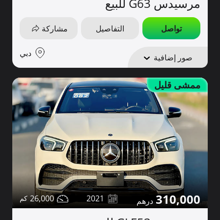
مرسيدس G63 للبيع
تواصل
التفاصيل
مشاركة
دبي
صور إضافية
ممشى قليل
310,000
26,000
2021