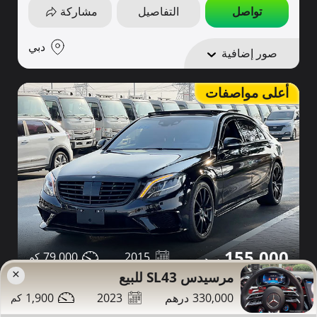
تواصل
التفاصيل
مشاركة
دبي
صور إضافية
أعلى مواصفات
155,000
79,000
2015
×
مرسيدس SL43 للبيع
مرسيدس S63 للبيع
1,900
2023
330,000