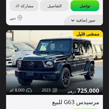
تواصل
التفاصيل
مشاركة
دبي
صور إضافية
ممشى قليل
725,000
8,000
2023
مرسيدس G63 للبيع