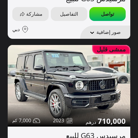
تواصل
التفاصيل
مشاركة
دبي
صور إضافية
ممشى قليل
710,000
7,000
2023
مرسيدس G63 للبيع