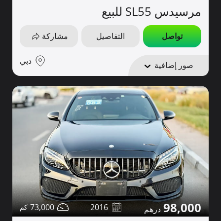
مرسيدس SL55 للبيع
تواصل
التفاصيل
مشاركة
دبي
صور إضافية
98,000
73,000
2016