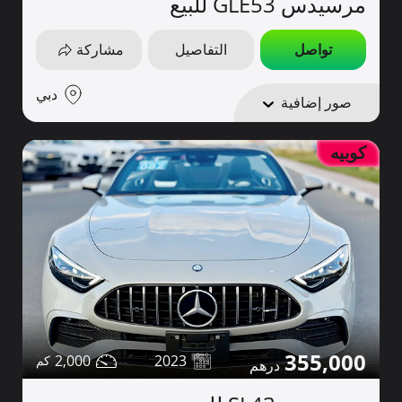
مرسيدس GLE53 للبيع
تواصل
التفاصيل
مشاركة
دبي
صور إضافية
كوبيه
355,000
2,000
2023