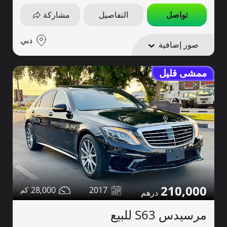
تواصل
التفاصيل
مشاركة
دبي
صور إضافية
ممشى قليل
210,000
28,000
2017
مرسيدس S63 للبيع