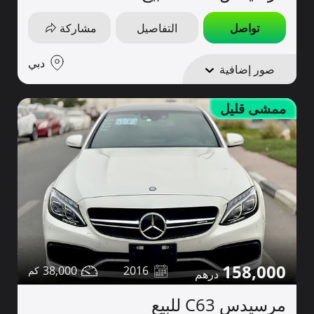
تواصل
التفاصيل
مشاركة
دبي
صور إضافية
ممشى قليل
158,000
38,000
2016
مرسيدس C63 للبيع