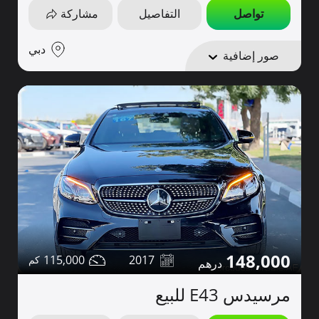
تواصل
التفاصيل
مشاركة
دبي
صور إضافية
148,000
115,000
2017
مرسيدس E43 للبيع