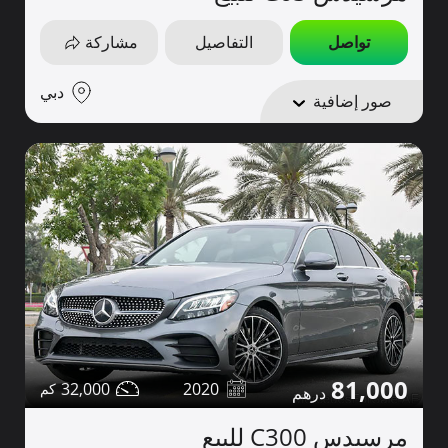
تواصل
التفاصيل
مشاركة
دبي
صور إضافية
81,000
32,000
2020
مرسيدس C300 للبيع