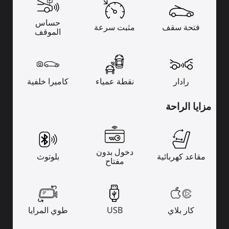
حساس
فتحة سقف
مثبت سرعة
الموقف
رادار
نقطة عمياء
كاميرا خلفية
مزايا الراحة
دخول بدون
مقاعد كهربائية
بلوتوث
مفتاح
كار بلاي
USB
طوي المرايا