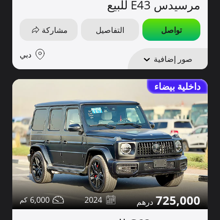
مرسيدس E43 للبيع
تواصل
التفاصيل
مشاركة
دبي
صور إضافية
داخلية بيضاء
725,000
6,000
2024