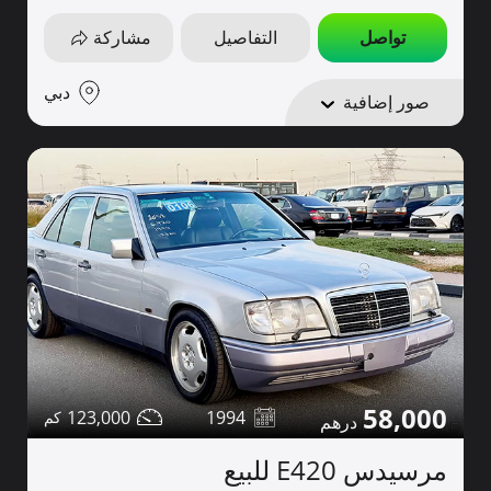
تواصل
التفاصيل
مشاركة
دبي
صور إضافية
58,000
123,000
1994
مرسيدس E420 للبيع