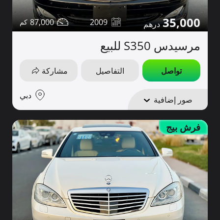
35,000
87,000
2009
مرسيدس S350 للبيع
تواصل
التفاصيل
مشاركة
دبي
صور إضافية
فرش بيج