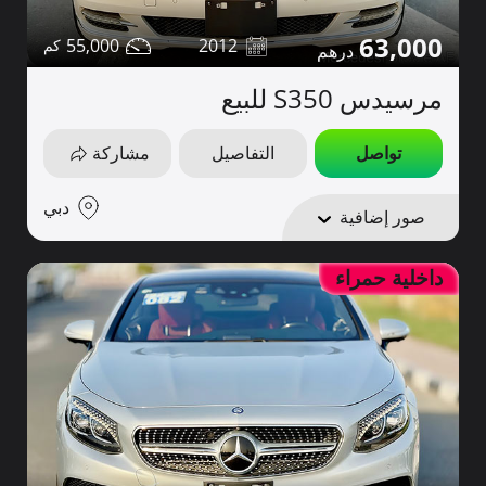
63,000
55,000
2012
مرسيدس S350 للبيع
تواصل
التفاصيل
مشاركة
دبي
صور إضافية
داخلية حمراء