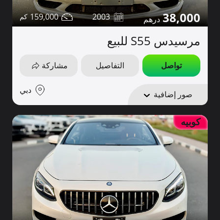
38,000
159,000
2003
مرسيدس S55 للبيع
تواصل
التفاصيل
مشاركة
دبي
صور إضافية
كوبيه