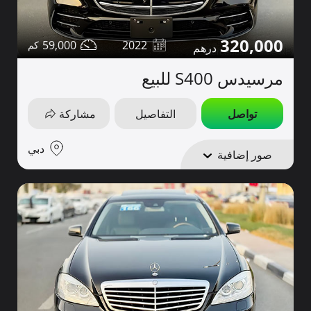
320,000
59,000
2022
مرسيدس S400 للبيع
تواصل
التفاصيل
مشاركة
دبي
صور إضافية