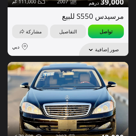
39,000
111,000
2007
مرسيدس S550 للبيع
تواصل
التفاصيل
مشاركة
دبي
صور إضافية