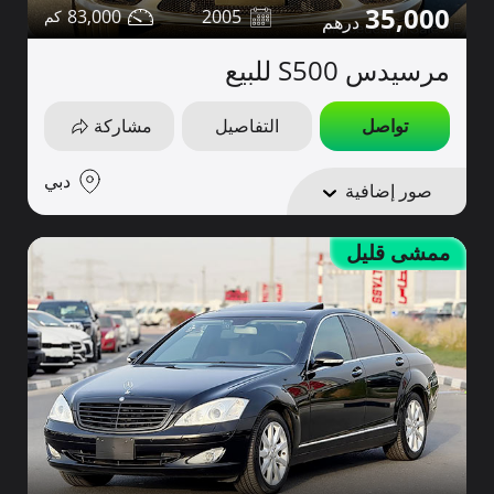
35,000
83,000
2005
مرسيدس S500 للبيع
تواصل
التفاصيل
مشاركة
دبي
صور إضافية
ممشى قليل