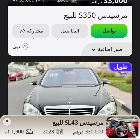
33,000
مرسيدس S350 للبيع
تواصل
التفاصيل
مشاركة
دبي
صور إضافية
طويل
×
مرسيدس SL43 للبيع
1,900
2023
330,000
42,000
94,000
2007