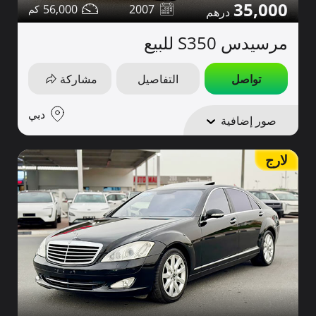
35,000
56,000
2007
مرسيدس S350 للبيع
تواصل
التفاصيل
مشاركة
دبي
صور إضافية
لارج