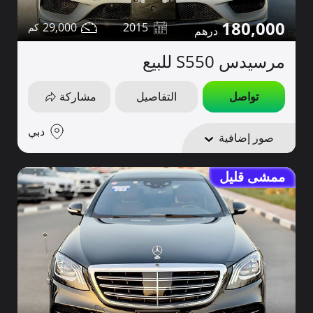
180,000
29,000
2015
مرسيدس S550 للبيع
تواصل
التفاصيل
مشاركة
دبي
صور إضافية
ممشى قليل