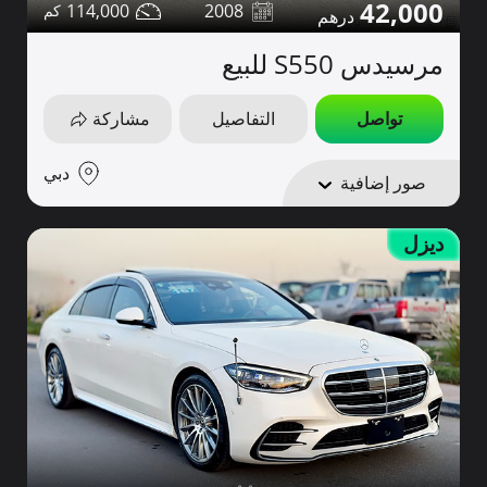
42,000
114,000
2008
مرسيدس S550 للبيع
تواصل
التفاصيل
مشاركة
دبي
صور إضافية
ديزل