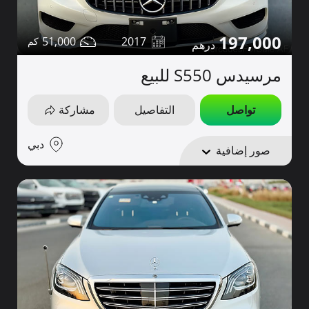
197,000
51,000
2017
مرسيدس S550 للبيع
تواصل
التفاصيل
مشاركة
دبي
صور إضافية