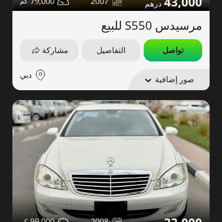
43,000
79,000
2007
مرسيدس S550 للبيع
تواصل
التفاصيل
مشاركة
دبي
صور إضافية
99,000
2008