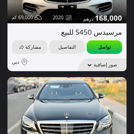
168,000
69,000
2020
مرسيدس S450 للبيع
تواصل
التفاصيل
مشاركة
دبي
صور إضافية