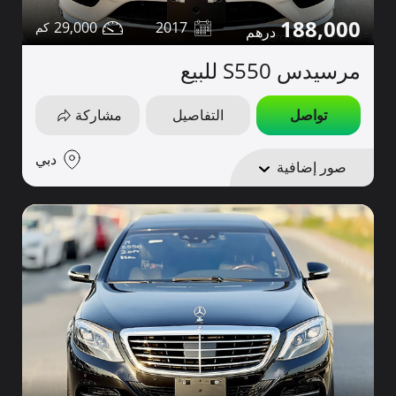
188,000
29,000
2017
مرسيدس S550 للبيع
تواصل
التفاصيل
مشاركة
دبي
صور إضافية