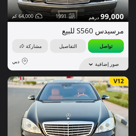
99,000
64,000
1991
مرسيدس S560 للبيع
تواصل
التفاصيل
مشاركة
دبي
صور إضافية
V12