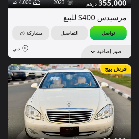
355,000
4,000
2023
مرسيدس S400 للبيع
تواصل
التفاصيل
مشاركة
دبي
صور إضافية
فرش بيج