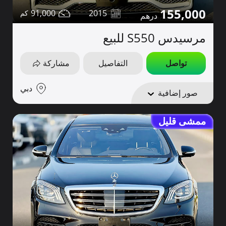
155,000
91,000
2015
مرسيدس S550 للبيع
تواصل
التفاصيل
مشاركة
دبي
صور إضافية
ممشى قليل