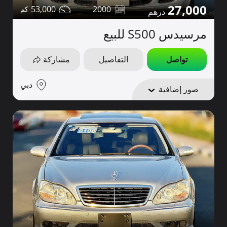
27,000
53,000
2000
مرسيدس S500 للبيع
تواصل
التفاصيل
مشاركة
دبي
صور إضافية