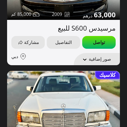
63,000
85,000
2009
مرسيدس S600 للبيع
تواصل
التفاصيل
مشاركة
دبي
صور إضافية
كلاسيك