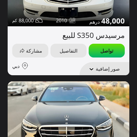
48,000
88,000
2010
مرسيدس S350 للبيع
تواصل
التفاصيل
مشاركة
دبي
صور إضافية