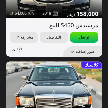
158,000
54,000
2018
مرسيدس S450 للبيع
تواصل
التفاصيل
مشاركة
دبي
صور إضافية
كلاسيك