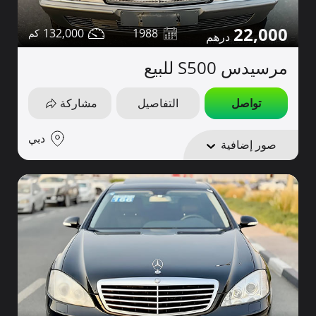
22,000
132,000
1988
مرسيدس S500 للبيع
تواصل
التفاصيل
مشاركة
دبي
صور إضافية