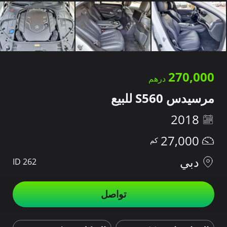
270,000
مرسيدس S560 للبيع
2018
27,000
دبي
ID 262
تواصل