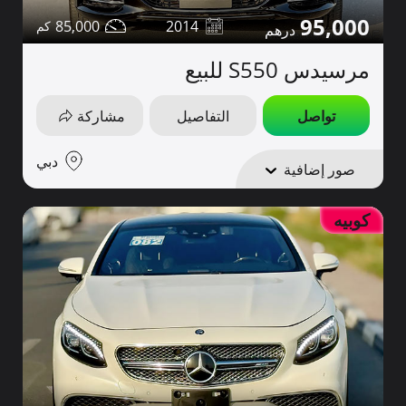
95,000
85,000
2014
مرسيدس S550 للبيع
تواصل
التفاصيل
مشاركة
دبي
صور إضافية
كوبيه