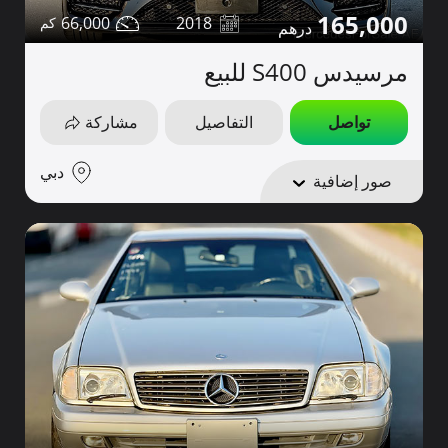
165,000
66,000
2018
مرسيدس S400 للبيع
تواصل
التفاصيل
مشاركة
دبي
صور إضافية