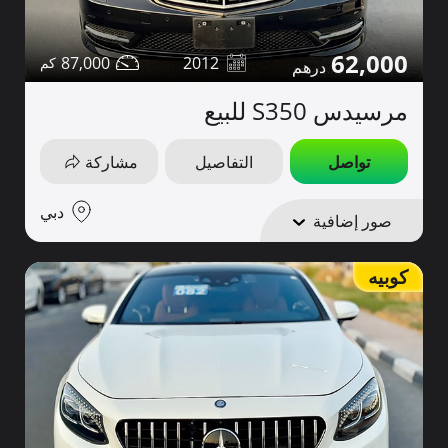
62,000
87,000
2012
مرسيدس S350 للبيع
تواصل
التفاصيل
مشاركة
دبي
صور إضافية
كوبيه