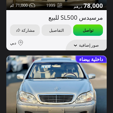
78,000
71,000
1999
مرسيدس SL500 للبيع
تواصل
التفاصيل
مشاركة
دبي
صور إضافية
داخلية بيضاء