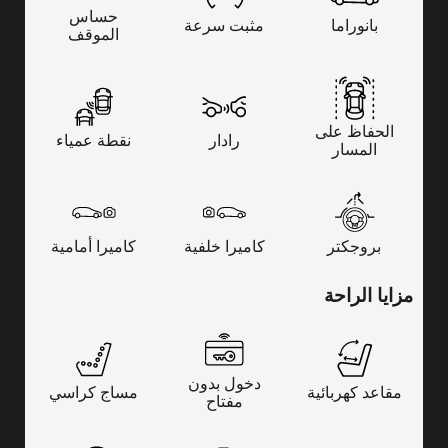
حساس
بانوراما
مثبت سرعة
الموقف
الحفاظ على
رادار
نقطة عمياء
المسار
بروجكتر
كاميرا خلفية
كاميرا أمامية
مزايا الراحة
دخول بدون
مقاعد كهربائية
مساج كراسي
مفتاح