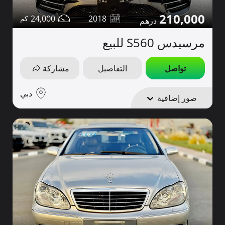
210,000
24,000
2018
مرسيدس S560 للبيع
تواصل
التفاصيل
مشاركة
دبي
صور إضافية