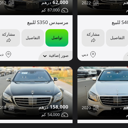
62,000
012
2022
87,000
مرسيدس S350 للبيع
مشاركة
مشاركة
التفاصيل
تواصل
التفاصيل
دبي
دب
صور إضافية
158,000
018
2020
54,000
مرسيدس S450 للبيع