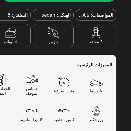
المواصفات:
ياباني
الهيكل:
sedan
السلندر:
8
4 أبواب
5 مقاعد
بنزين
المميزات الرئيسية
حساس
الحفاظ
بانوراما
مثبت سرعة
الموقف
المس
بروجكتر
كاميرا خلفية
كاميرا أمامية