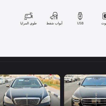
وث
USB
أبواب شفط
طوي المرايا