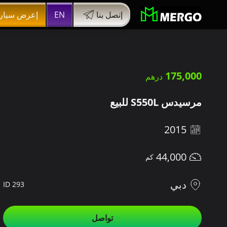
إتصل بنا
EN
إعرض سيار
175,000
مرسيدس S550L للبيع
2015
44,000
دبي
ID 293
تواصل