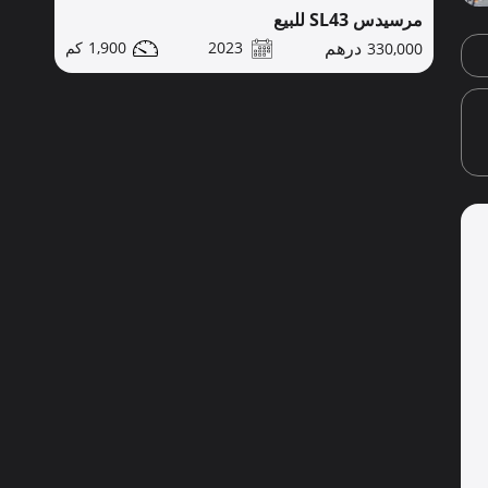
مرسيدس SL43 للبيع
1,900
2023
330,000