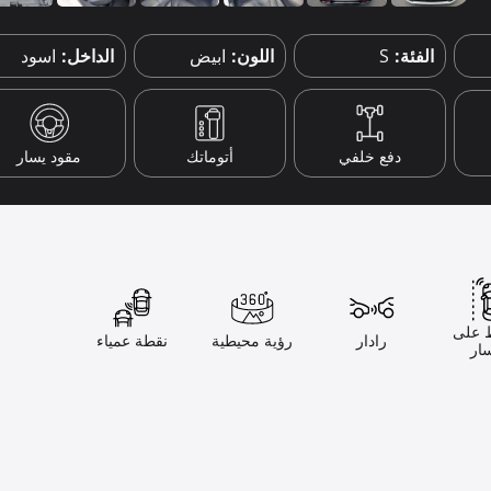
الفئة:
S
اللون:
ابيض
الداخل:
اسود
دفع خلفي
أتوماتك
مقود يسار
 على
رادار
رؤية محيطية
نقطة عمياء
ار