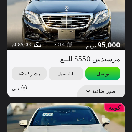
95,000
85,000
2014
مرسيدس S550 للبيع
تواصل
التفاصيل
مشاركة
دبي
صور إضافية
كوبيه