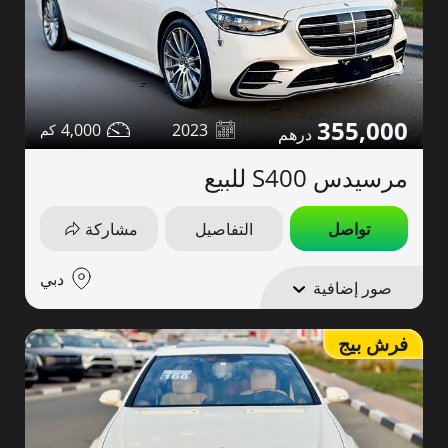
355,000
4,000
2023
مرسيدس S400 للبيع
تواصل
التفاصيل
مشاركة
دبي
صور إضافية
فرش بيج