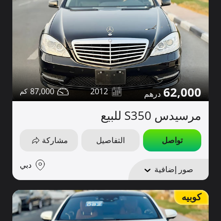
62,000
87,000
2012
مرسيدس S350 للبيع
تواصل
التفاصيل
مشاركة
دبي
صور إضافية
كوبيه