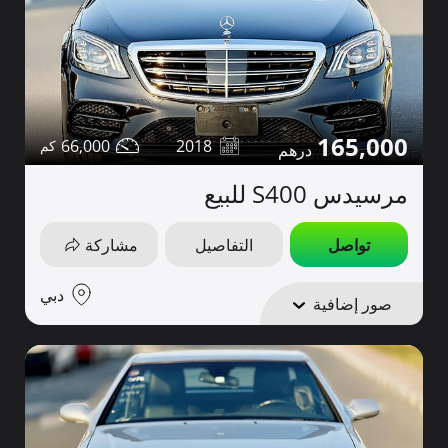
165,000
66,000
2018
مرسيدس S400 للبيع
تواصل
التفاصيل
مشاركة
دبي
صور إضافية