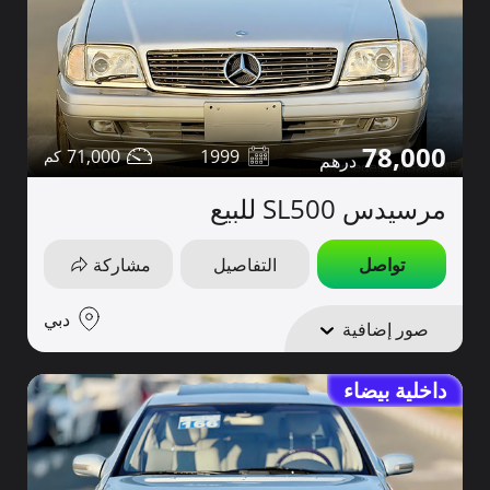
78,000
71,000
1999
مرسيدس SL500 للبيع
تواصل
التفاصيل
مشاركة
دبي
صور إضافية
داخلية بيضاء