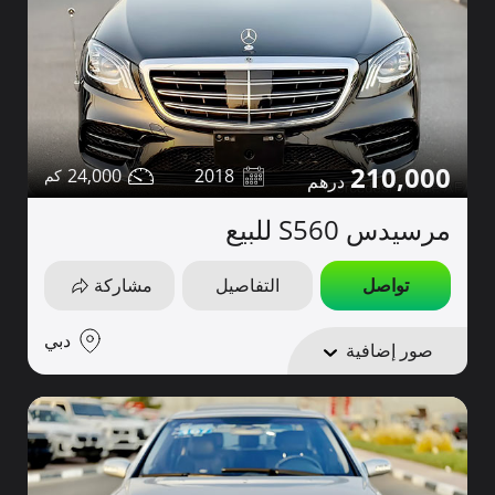
210,000
24,000
2018
مرسيدس S560 للبيع
تواصل
التفاصيل
مشاركة
دبي
صور إضافية