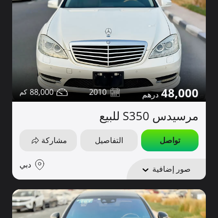
48,000
88,000
2010
مرسيدس S350 للبيع
تواصل
التفاصيل
مشاركة
دبي
صور إضافية