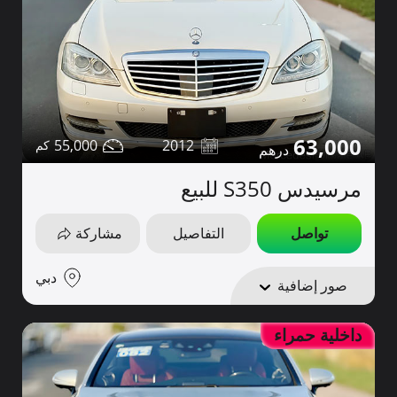
63,000
55,000
2012
مرسيدس S350 للبيع
تواصل
التفاصيل
مشاركة
دبي
صور إضافية
داخلية حمراء