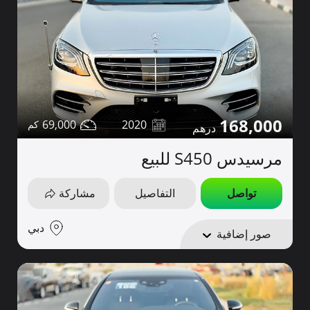
168,000
69,000
2020
مرسيدس S450 للبيع
تواصل
التفاصيل
مشاركة
دبي
صور إضافية