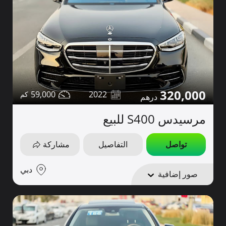
320,000
59,000
2022
مرسيدس S400 للبيع
تواصل
التفاصيل
مشاركة
دبي
صور إضافية