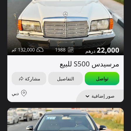
22,000
132,000
1988
مرسيدس S500 للبيع
تواصل
التفاصيل
مشاركة
دبي
صور إضافية