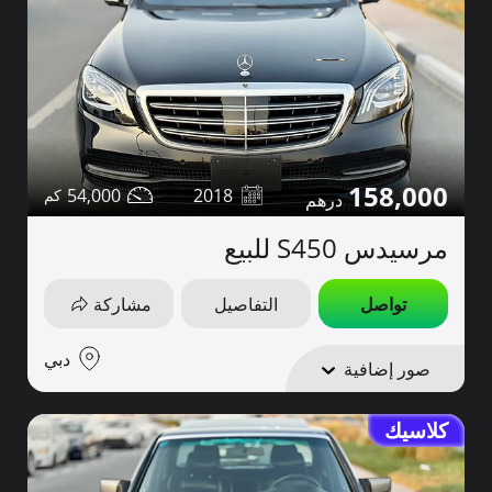
158,000
54,000
2018
مرسيدس S450 للبيع
تواصل
التفاصيل
مشاركة
دبي
صور إضافية
كلاسيك