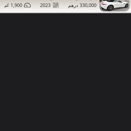
1,900
2023
330,000
33,000
99,000
2008
مرسيدس S350 للبيع
تواصل
التفاصيل
مشاركة
دبي
صور إضافية
طويل