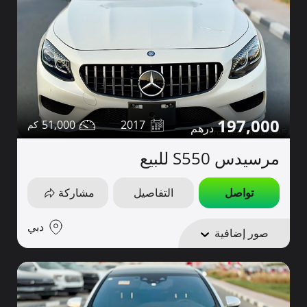
197,000
51,000
2017
مرسيدس S550 للبيع
تواصل
التفاصيل
مشاركة
دبي
صور إضافية