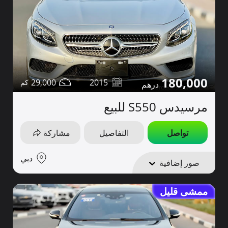
180,000
29,000
2015
مرسيدس S550 للبيع
تواصل
التفاصيل
مشاركة
دبي
صور إضافية
ممشى قليل