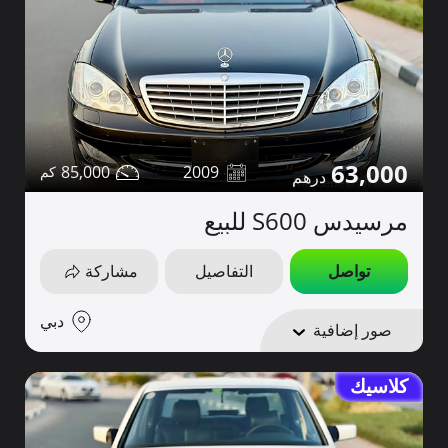
63,000
85,000
2009
مرسيدس S600 للبيع
تواصل
التفاصيل
مشاركة
دبي
صور إضافية
كلاسيك