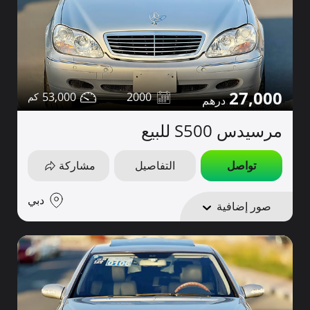
27,000
53,000
2000
مرسيدس S500 للبيع
تواصل
التفاصيل
مشاركة
دبي
صور إضافية