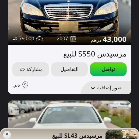
43,000
79,000
2007
مرسيدس S550 للبيع
تواصل
التفاصيل
مشاركة
دبي
صور إضافية
×
مرسيدس SL43 للبيع