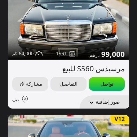
99,000
64,000
1991
مرسيدس S560 للبيع
تواصل
التفاصيل
مشاركة
دبي
صور إضافية
V12