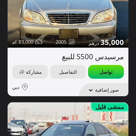
35,000
83,000
2005
مرسيدس S500 للبيع
تواصل
التفاصيل
مشاركة
دبي
صور إضافية
ممشى قليل