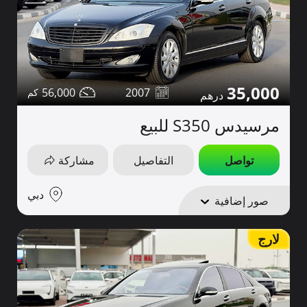
35,000
56,000
2007
مرسيدس S350 للبيع
تواصل
التفاصيل
مشاركة
دبي
صور إضافية
لارج