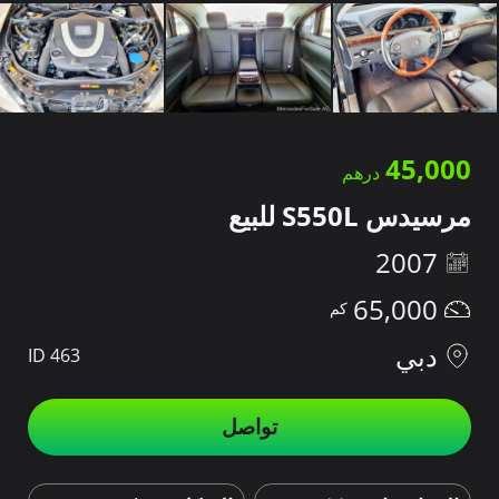
45,000
مرسيدس S550L للبيع
2007
65,000
دبي
ID 463
تواصل