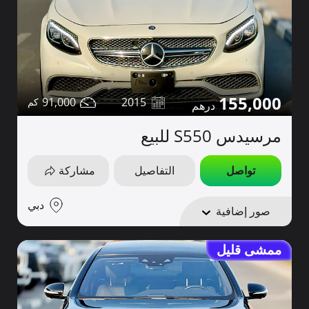
155,000
91,000
2015
مرسيدس S550 للبيع
تواصل
التفاصيل
مشاركة
دبي
صور إضافية
ممشى قليل