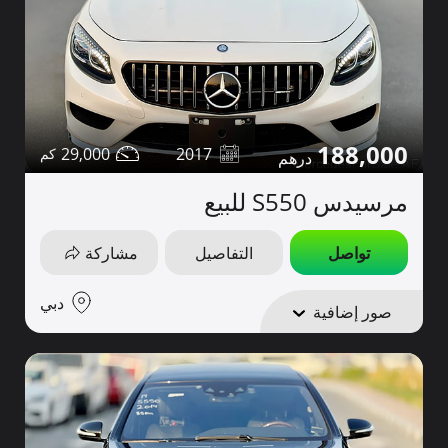
188,000
29,000
2017
مرسيدس S550 للبيع
تواصل
التفاصيل
مشاركة
دبي
صور إضافية