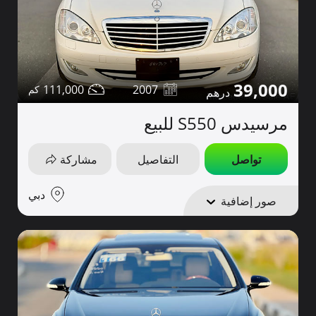
39,000
111,000
2007
مرسيدس S550 للبيع
تواصل
التفاصيل
مشاركة
دبي
صور إضافية