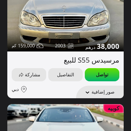
38,000
159,000
2003
مرسيدس S55 للبيع
تواصل
التفاصيل
مشاركة
دبي
صور إضافية
كوبيه