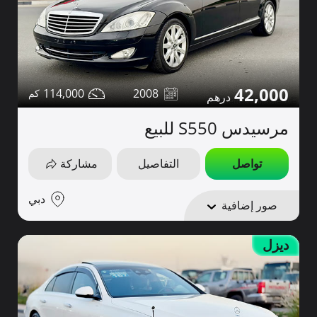
42,000
114,000
2008
مرسيدس S550 للبيع
تواصل
التفاصيل
مشاركة
دبي
صور إضافية
ديزل