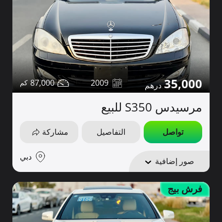
35,000
87,000
2009
مرسيدس S350 للبيع
تواصل
التفاصيل
مشاركة
دبي
صور إضافية
فرش بيج