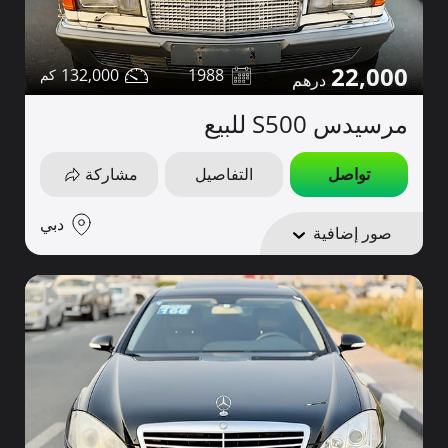
22,000
132,000
1988
مرسيدس S500 للبيع
تواصل
التفاصيل
مشاركة
دبي
صور إضافية