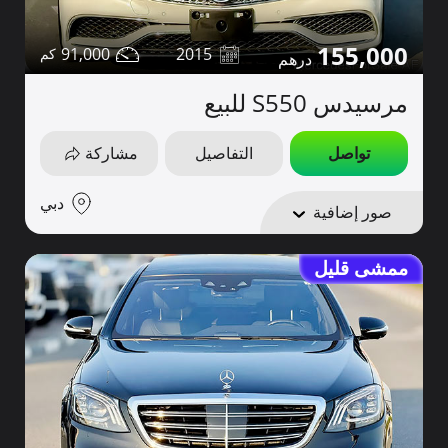
155,000
91,000
2015
مرسيدس S550 للبيع
تواصل
التفاصيل
مشاركة
دبي
صور إضافية
ممشى قليل