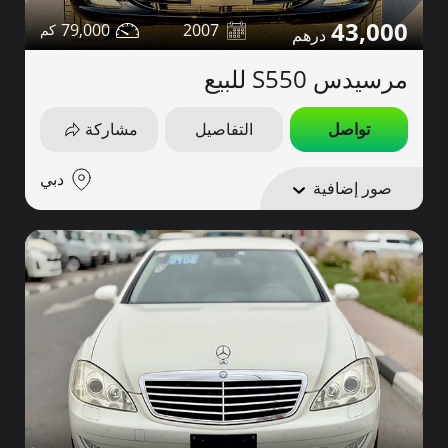
43,000
79,000
2007
مرسيدس S550 للبيع
تواصل
التفاصيل
مشاركة
دبي
صور إضافية