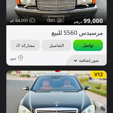
99,000
64,000
1991
مرسيدس S560 للبيع
تواصل
التفاصيل
مشاركة
دبي
صور إضافية
V12