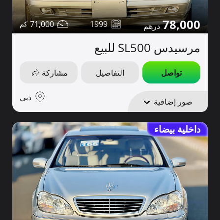
78,000
71,000
1999
مرسيدس SL500 للبيع
تواصل
التفاصيل
مشاركة
دبي
صور إضافية
داخلية بيضاء