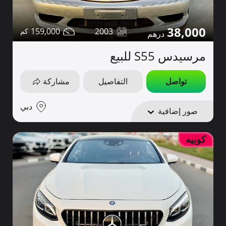
38,000
159,000
2003
مرسيدس S55 للبيع
تواصل
التفاصيل
مشاركة
دبي
صور إضافية
كوبيه