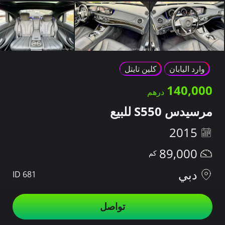
وارد اليابان
كلين تايتل
140,000
مرسيدس S550 للبيع
2015
89,000
دبي
ID 681
تواصل