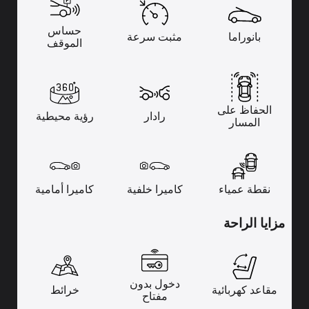
حساس
بانوراما
مثبت سرعة
الموقف
الحفاظ على
رادار
رؤية محيطية
المسار
نقطة عمياء
كاميرا خلفية
كاميرا أمامية
مزايا الراحة
دخول بدون
مقاعد كهربائية
خرائط
مفتاح