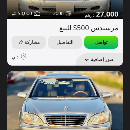
27,000
53,000
2000
مرسيدس S500 للبيع
تواصل
التفاصيل
مشاركة
دبي
صور إضافية