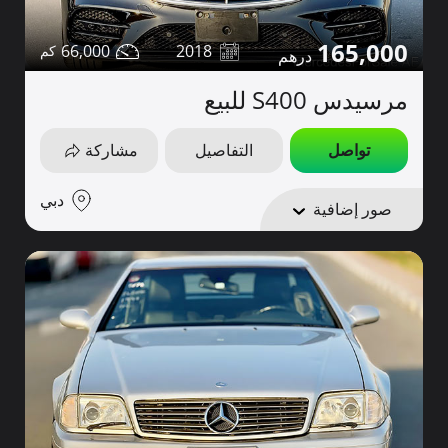
165,000
66,000
2018
مرسيدس S400 للبيع
تواصل
التفاصيل
مشاركة
دبي
صور إضافية