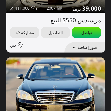
39,000
111,000
2007
مرسيدس S550 للبيع
تواصل
التفاصيل
مشاركة
دبي
صور إضافية