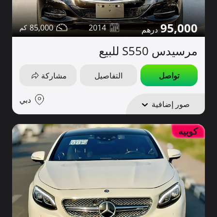
95,000
85,000
2014
مرسيدس S550 للبيع
تواصل
التفاصيل
مشاركة
دبي
صور إضافية
كوبيه