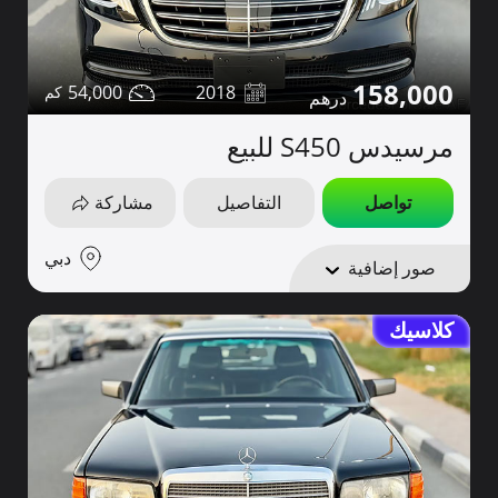
158,000
54,000
2018
مرسيدس S450 للبيع
تواصل
التفاصيل
مشاركة
دبي
صور إضافية
كلاسيك