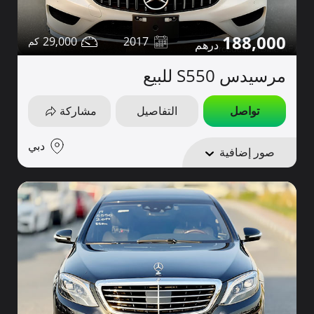
188,000
29,000
2017
مرسيدس S550 للبيع
تواصل
التفاصيل
مشاركة
دبي
صور إضافية