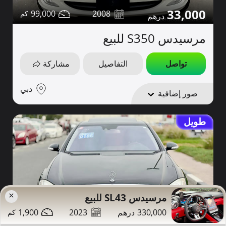
33,000
99,000
2008
مرسيدس S350 للبيع
تواصل
التفاصيل
مشاركة
دبي
صور إضافية
طويل
×
مرسيدس SL43 للبيع
1,900
2023
330,000