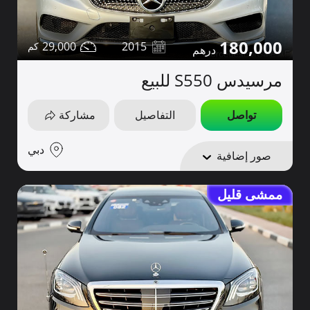
180,000
29,000
2015
مرسيدس S550 للبيع
تواصل
التفاصيل
مشاركة
دبي
صور إضافية
ممشى قليل