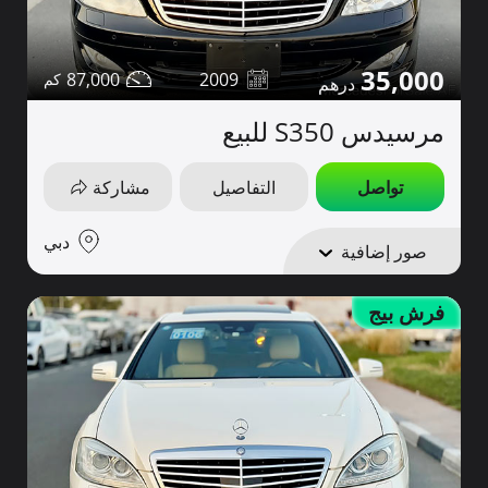
35,000
87,000
2009
مرسيدس S350 للبيع
تواصل
التفاصيل
مشاركة
دبي
صور إضافية
فرش بيج