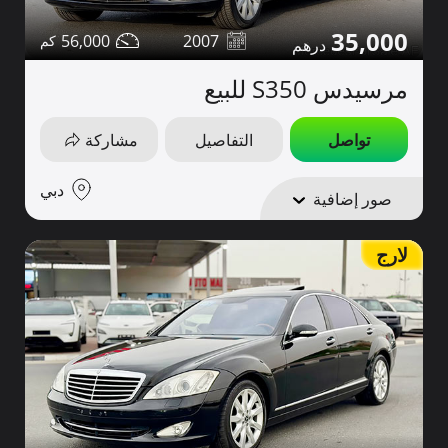
35,000
56,000
2007
مرسيدس S350 للبيع
تواصل
التفاصيل
مشاركة
دبي
صور إضافية
لارج