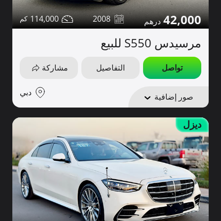
42,000
114,000
2008
مرسيدس S550 للبيع
تواصل
التفاصيل
مشاركة
دبي
صور إضافية
ديزل