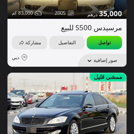
35,000
83,000
2005
مرسيدس S500 للبيع
تواصل
التفاصيل
مشاركة
دبي
صور إضافية
ممشى قليل