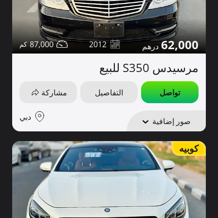
62,000
87,000
2012
مرسيدس S350 للبيع
تواصل
التفاصيل
مشاركة
دبي
صور إضافية
كوبيه