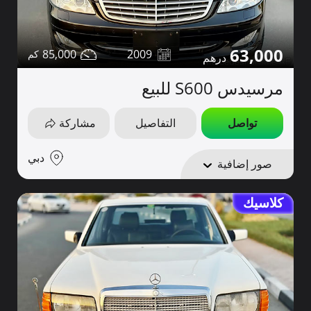
63,000
85,000
2009
مرسيدس S600 للبيع
تواصل
التفاصيل
مشاركة
دبي
صور إضافية
كلاسيك