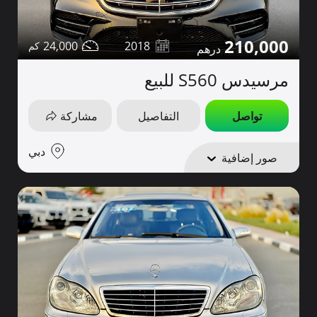
210,000
24,000
2018
مرسيدس S560 للبيع
تواصل
التفاصيل
مشاركة
دبي
صور إضافية