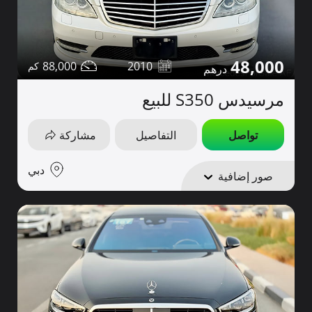
48,000
88,000
2010
مرسيدس S350 للبيع
تواصل
التفاصيل
مشاركة
دبي
صور إضافية