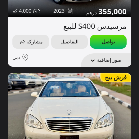
355,000
4,000
2023
مرسيدس S400 للبيع
تواصل
التفاصيل
مشاركة
دبي
صور إضافية
فرش بيج