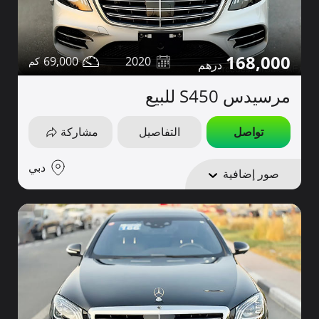
168,000
69,000
2020
مرسيدس S450 للبيع
تواصل
التفاصيل
مشاركة
دبي
صور إضافية