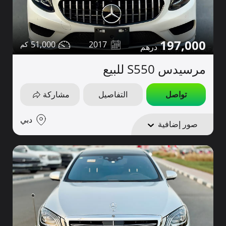
197,000
51,000
2017
مرسيدس S550 للبيع
تواصل
التفاصيل
مشاركة
دبي
صور إضافية