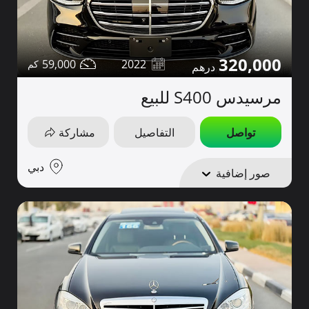
320,000
59,000
2022
مرسيدس S400 للبيع
تواصل
التفاصيل
مشاركة
دبي
صور إضافية