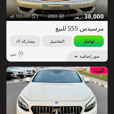
38,000
159,000
2003
مرسيدس S55 للبيع
تواصل
التفاصيل
مشاركة
دبي
صور إضافية
كوبيه