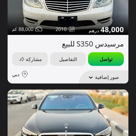
48,000
88,000
2010
مرسيدس S350 للبيع
تواصل
التفاصيل
مشاركة
دبي
صور إضافية