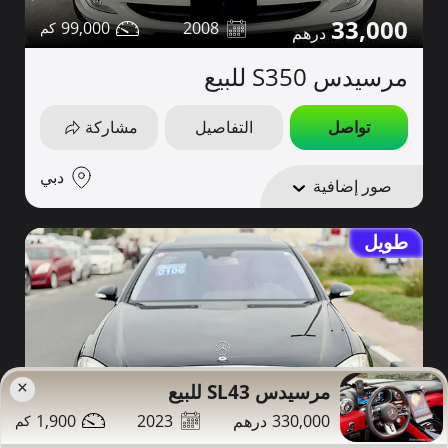
33,000
99,000
2008
مرسيدس S350 للبيع
تواصل
التفاصيل
مشاركة
دبي
صور إضافية
طويل
×
مرسيدس SL43 للبيع
1,900
2023
330,000