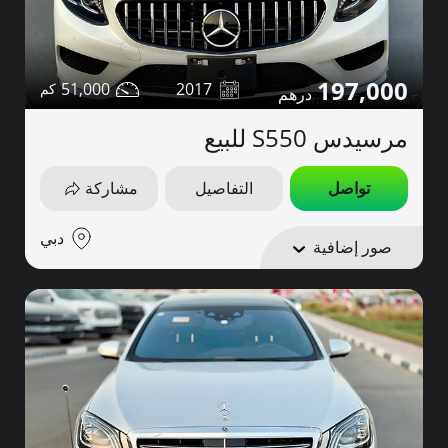
197,000
51,000
2017
مرسيدس S550 للبيع
تواصل
التفاصيل
مشاركة
دبي
صور إضافية