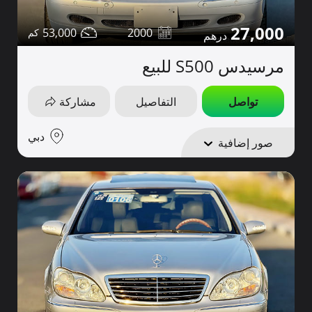
27,000
53,000
2000
مرسيدس S500 للبيع
تواصل
التفاصيل
مشاركة
دبي
صور إضافية