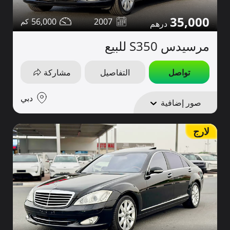
35,000
56,000
2007
مرسيدس S350 للبيع
تواصل
التفاصيل
مشاركة
دبي
صور إضافية
لارج