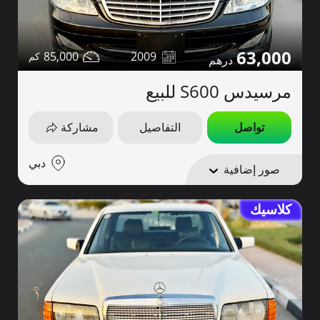
63,000
85,000
2009
مرسيدس S600 للبيع
تواصل
التفاصيل
مشاركة
دبي
صور إضافية
كلاسيك