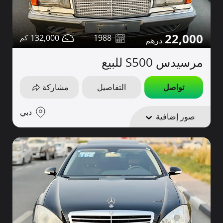
22,000
132,000
1988
مرسيدس S500 للبيع
تواصل
التفاصيل
مشاركة
دبي
صور إضافية