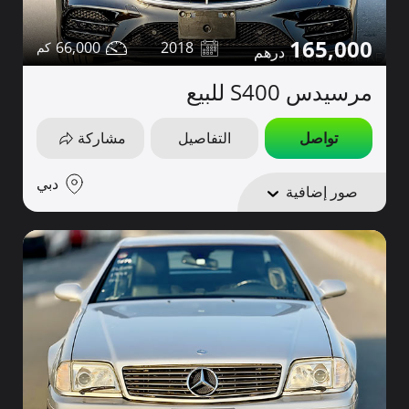
165,000
66,000
2018
مرسيدس S400 للبيع
تواصل
التفاصيل
مشاركة
دبي
صور إضافية