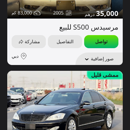
35,000
83,000
2005
مرسيدس S500 للبيع
تواصل
التفاصيل
مشاركة
دبي
صور إضافية
ممشى قليل