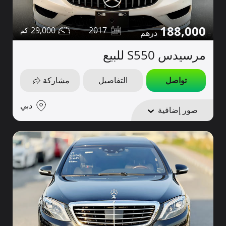
188,000
29,000
2017
مرسيدس S550 للبيع
تواصل
التفاصيل
مشاركة
دبي
صور إضافية