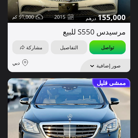
155,000
91,000
2015
مرسيدس S550 للبيع
تواصل
التفاصيل
مشاركة
دبي
صور إضافية
ممشى قليل