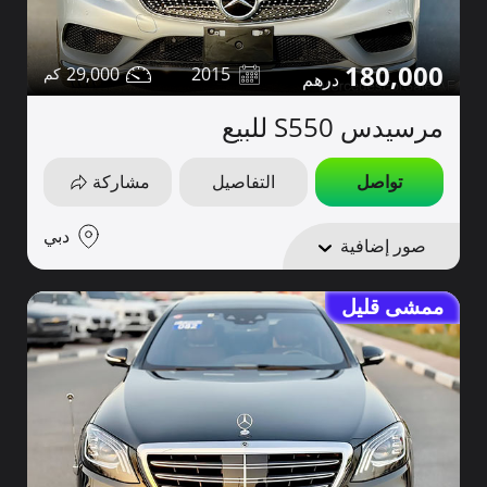
180,000
29,000
2015
مرسيدس S550 للبيع
تواصل
التفاصيل
مشاركة
دبي
صور إضافية
ممشى قليل