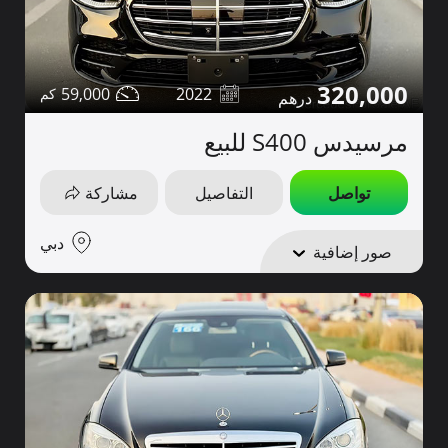
320,000
59,000
2022
مرسيدس S400 للبيع
تواصل
التفاصيل
مشاركة
دبي
صور إضافية