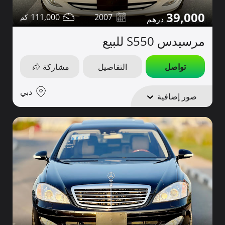
39,000
111,000
2007
مرسيدس S550 للبيع
تواصل
التفاصيل
مشاركة
دبي
صور إضافية