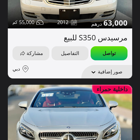
63,000
55,000
2012
مرسيدس S350 للبيع
تواصل
التفاصيل
مشاركة
دبي
صور إضافية
داخلية حمراء