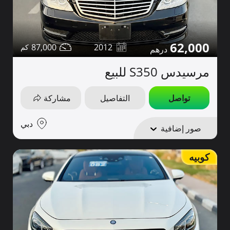
62,000
87,000
2012
مرسيدس S350 للبيع
تواصل
التفاصيل
مشاركة
دبي
صور إضافية
كوبيه