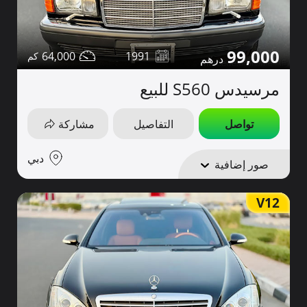
99,000
64,000
1991
مرسيدس S560 للبيع
تواصل
التفاصيل
مشاركة
دبي
صور إضافية
V12