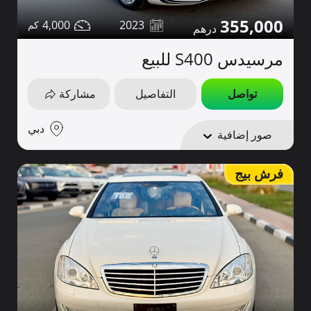
355,000
4,000
2023
مرسيدس S400 للبيع
تواصل
التفاصيل
مشاركة
دبي
صور إضافية
فرش بيج