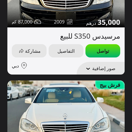
35,000
87,000
2009
مرسيدس S350 للبيع
تواصل
التفاصيل
مشاركة
دبي
صور إضافية
فرش بيج