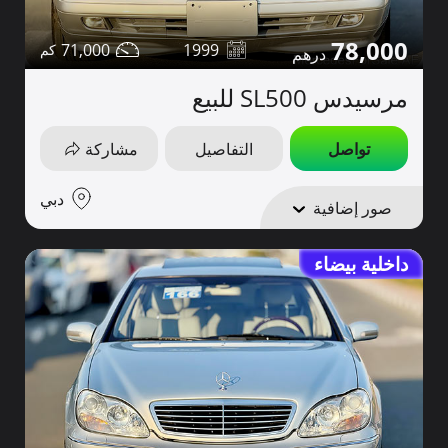
78,000
71,000
1999
مرسيدس SL500 للبيع
تواصل
التفاصيل
مشاركة
دبي
صور إضافية
داخلية بيضاء