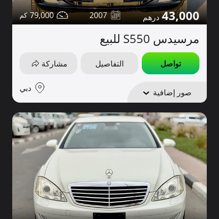
43,000
79,000
2007
مرسيدس S550 للبيع
تواصل
التفاصيل
مشاركة
دبي
صور إضافية