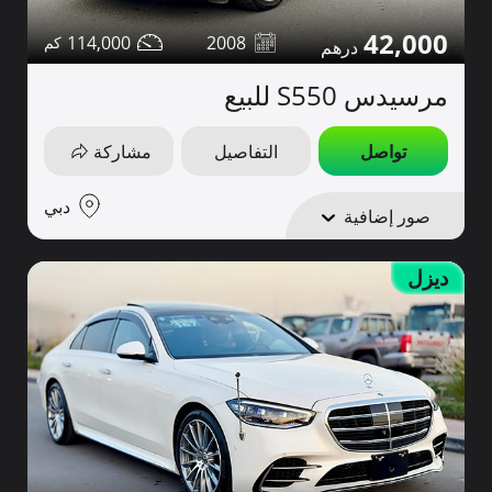
42,000
114,000
2008
مرسيدس S550 للبيع
تواصل
التفاصيل
مشاركة
دبي
صور إضافية
ديزل