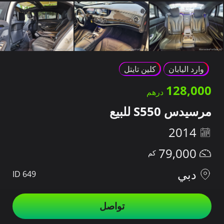
وارد اليابان
كلين تايتل
128,000
مرسيدس S550 للبيع
2014
79,000
دبي
ID 649
تواصل