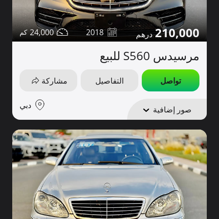
210,000
24,000
2018
مرسيدس S560 للبيع
تواصل
التفاصيل
مشاركة
دبي
صور إضافية