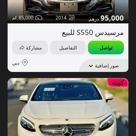
95,000
85,000
2014
مرسيدس S550 للبيع
تواصل
التفاصيل
مشاركة
دبي
صور إضافية
كوبيه