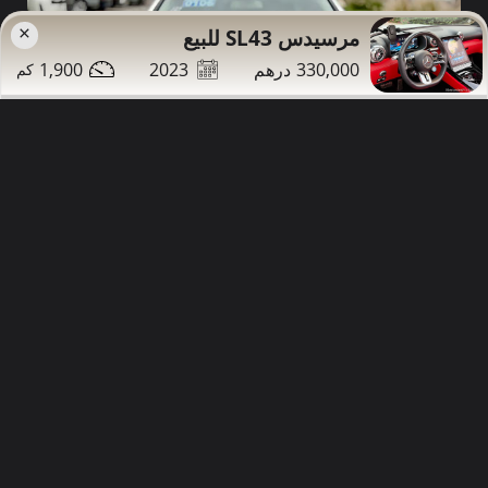
×
مرسيدس SL43 للبيع
1,900
2023
330,000
33,000
99,000
2008
مرسيدس S350 للبيع
تواصل
التفاصيل
مشاركة
دبي
صور إضافية
طويل