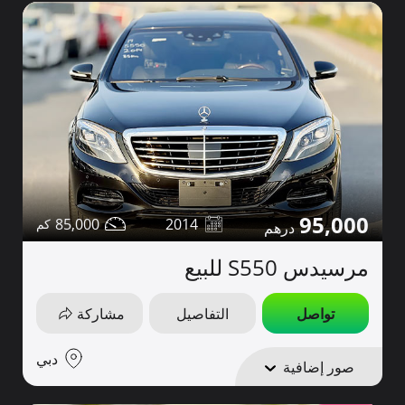
95,000
85,000
2014
مرسيدس S550 للبيع
تواصل
التفاصيل
مشاركة
دبي
صور إضافية