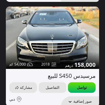
158,000
54,000
2018
مرسيدس S450 للبيع
تواصل
التفاصيل
مشاركة
دبي
صور إضافية