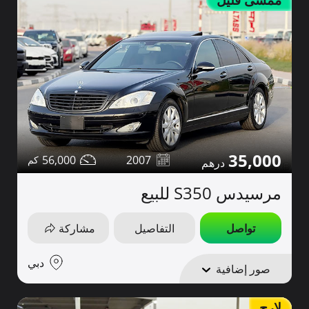
ممشى قليل
35,000
56,000
2007
مرسيدس S350 للبيع
تواصل
التفاصيل
مشاركة
دبي
صور إضافية
لارج