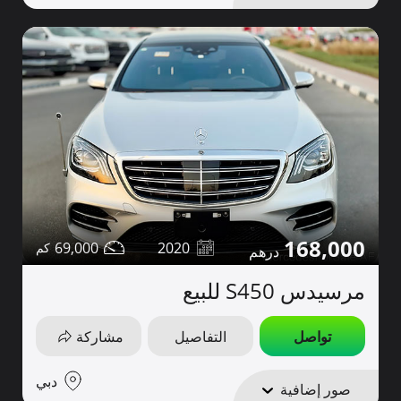
168,000
69,000
2020
مرسيدس S450 للبيع
تواصل
التفاصيل
مشاركة
دبي
صور إضافية