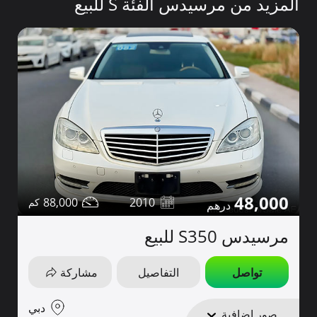
المزيد من مرسيدس الفئة S للبيع
48,000
88,000
2010
مرسيدس S350 للبيع
تواصل
التفاصيل
مشاركة
دبي
صور إضافية