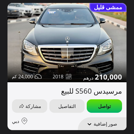
ممشى قليل
210,000
24,000
2018
مرسيدس S560 للبيع
تواصل
التفاصيل
مشاركة
دبي
صور إضافية