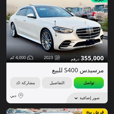
355,000
4,000
2023
مرسيدس S400 للبيع
تواصل
التفاصيل
مشاركة
دبي
صور إضافية
فرش بيج