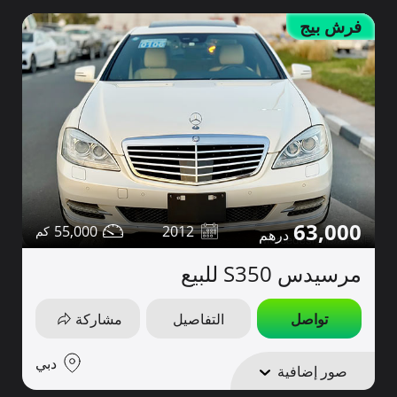
فرش بيج
63,000
55,000
2012
مرسيدس S350 للبيع
تواصل
التفاصيل
مشاركة
دبي
صور إضافية