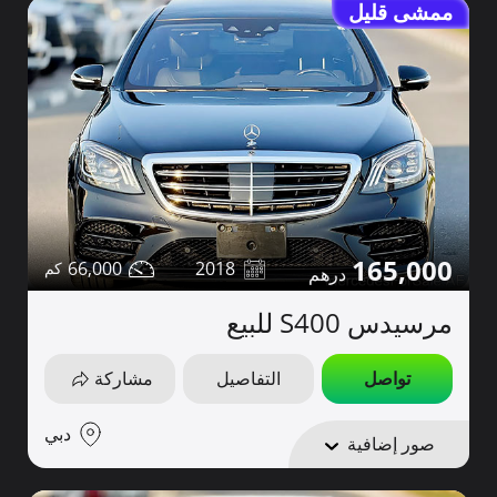
ممشى قليل
165,000
66,000
2018
مرسيدس S400 للبيع
تواصل
التفاصيل
مشاركة
دبي
صور إضافية