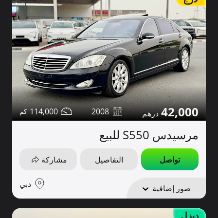
42,000
114,000
2008
مرسيدس S550 للبيع
تواصل
التفاصيل
مشاركة
دبي
صور إضافية
ديزل