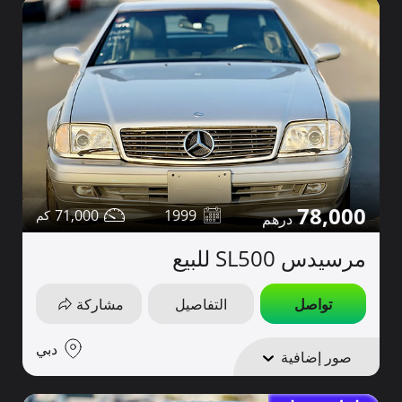
78,000
71,000
1999
مرسيدس SL500 للبيع
تواصل
التفاصيل
مشاركة
دبي
صور إضافية