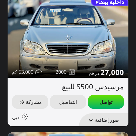
داخلية بيضاء
27,000
53,000
2000
مرسيدس S500 للبيع
تواصل
التفاصيل
مشاركة
دبي
صور إضافية