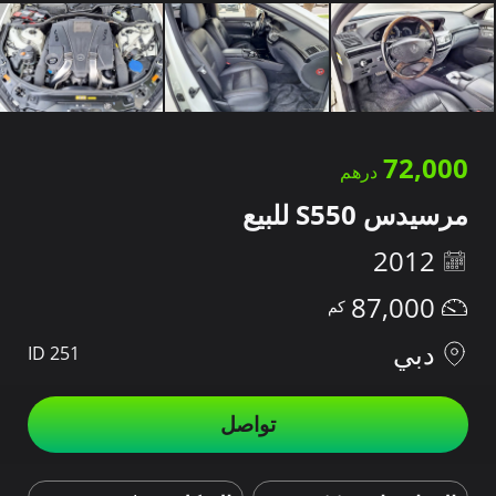
72,000
مرسيدس S550 للبيع
2012
87,000
دبي
ID 251
تواصل