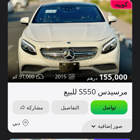
كوبيه
155,000
91,000
2015
مرسيدس S550 للبيع
تواصل
التفاصيل
مشاركة
دبي
صور إضافية