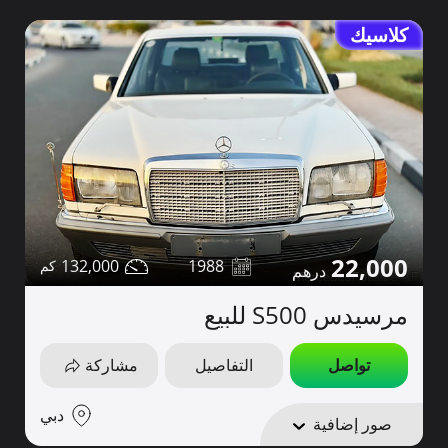
كلاسيك
22,000
132,000
1988
مرسيدس S500 للبيع
تواصل
التفاصيل
مشاركة
دبي
صور إضافية