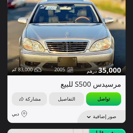
35,000
83,000
2005
مرسيدس S500 للبيع
تواصل
التفاصيل
مشاركة
دبي
صور إضافية