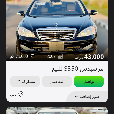
43,000
79,000
2007
مرسيدس S550 للبيع
تواصل
التفاصيل
مشاركة
دبي
صور إضافية