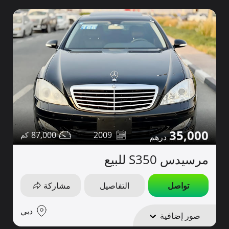
35,000
87,000
2009
مرسيدس S350 للبيع
تواصل
التفاصيل
مشاركة
دبي
صور إضافية