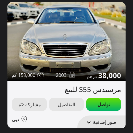
38,000
159,000
2003
مرسيدس S55 للبيع
تواصل
التفاصيل
مشاركة
دبي
صور إضافية