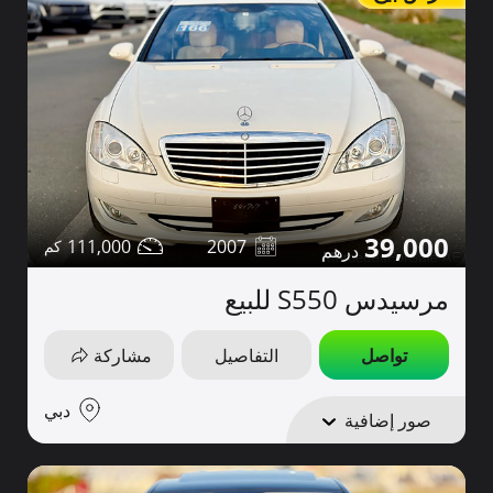
39,000
111,000
2007
مرسيدس S550 للبيع
تواصل
التفاصيل
مشاركة
دبي
صور إضافية