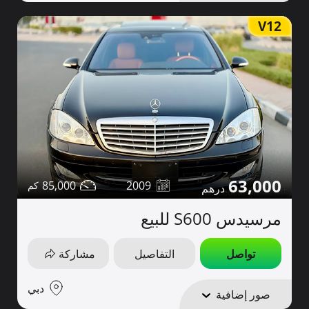
V12
63,000
85,000
2009
مرسيدس S600 للبيع
تواصل
التفاصيل
مشاركة
دبي
صور إضافية