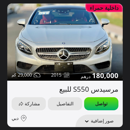
داخلية حمراء
180,000
29,000
2015
مرسيدس S550 للبيع
تواصل
التفاصيل
مشاركة
دبي
صور إضافية