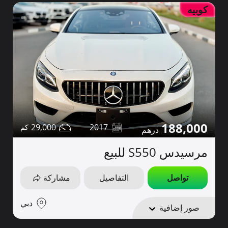
كوبيه
188,000
29,000
2017
مرسيدس S550 للبيع
تواصل
التفاصيل
مشاركة
دبي
صور إضافية