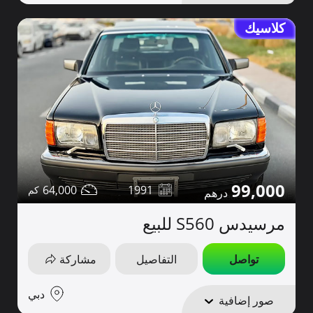
كلاسيك
99,000
64,000
1991
مرسيدس S560 للبيع
تواصل
التفاصيل
مشاركة
دبي
صور إضافية