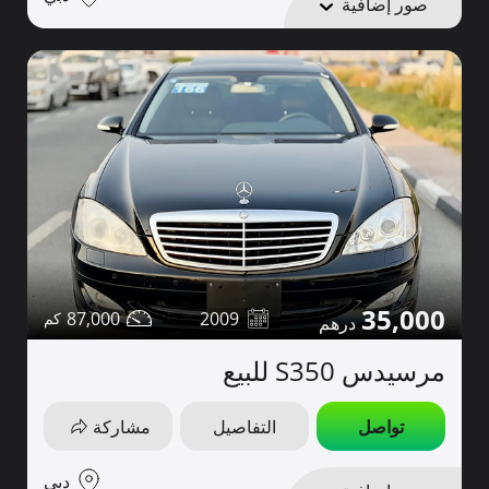
صور إضافية
35,000
87,000
2009
مرسيدس S350 للبيع
تواصل
التفاصيل
مشاركة
دبي