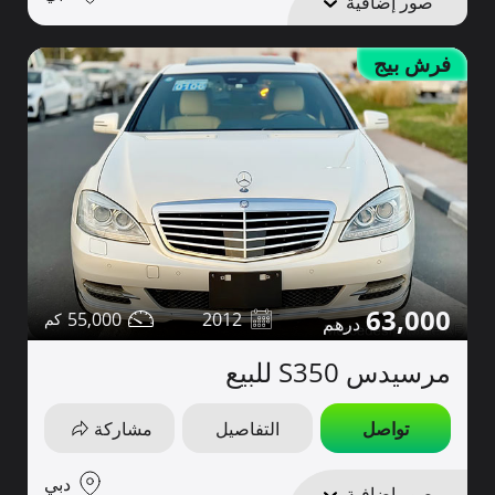
صور إضافية
فرش بيج
63,000
55,000
2012
مرسيدس S350 للبيع
تواصل
التفاصيل
مشاركة
دبي
صور إضافية