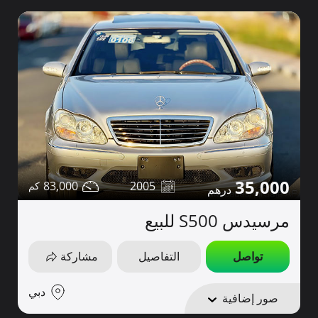
35,000
83,000
2005
مرسيدس S500 للبيع
تواصل
التفاصيل
مشاركة
دبي
صور إضافية