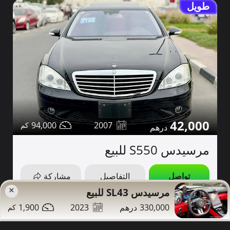
طويل
42,000
94,000
2007
مرسيدس S550 للبيع
تواصل
التفاصيل
مشاركة
×
مرسيدس SL43 للبيع
دبي
صور إضافية
1,900
2023
330,000