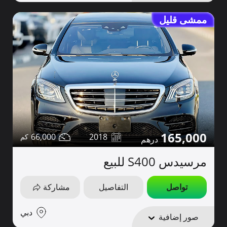
ممشى قليل
165,000
66,000
2018
مرسيدس S400 للبيع
تواصل
التفاصيل
مشاركة
دبي
صور إضافية