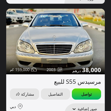
38,000
159,000
2003
مرسيدس S55 للبيع
تواصل
التفاصيل
مشاركة
دبي
صور إضافية