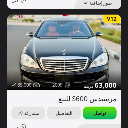
دبي
صور إضافية
V12
63,000
85,000
2009
مرسيدس S600 للبيع
تواصل
التفاصيل
مشاركة
دبي