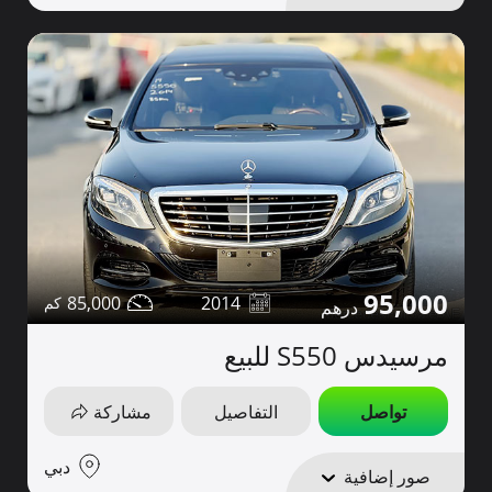
95,000
85,000
2014
مرسيدس S550 للبيع
تواصل
التفاصيل
مشاركة
دبي
صور إضافية