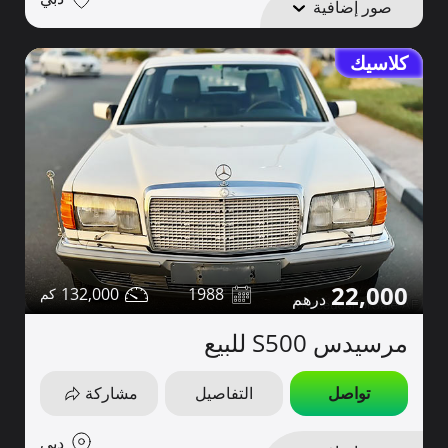
صور إضافية
كلاسيك
22,000
132,000
1988
مرسيدس S500 للبيع
تواصل
التفاصيل
مشاركة
دبي