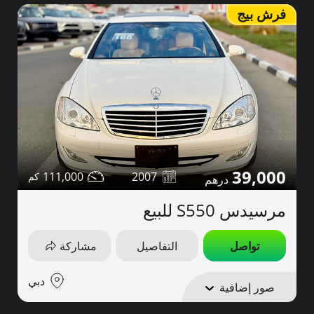
فرش بيج
39,000
111,000
2007
مرسيدس S550 للبيع
تواصل
التفاصيل
مشاركة
دبي
صور إضافية