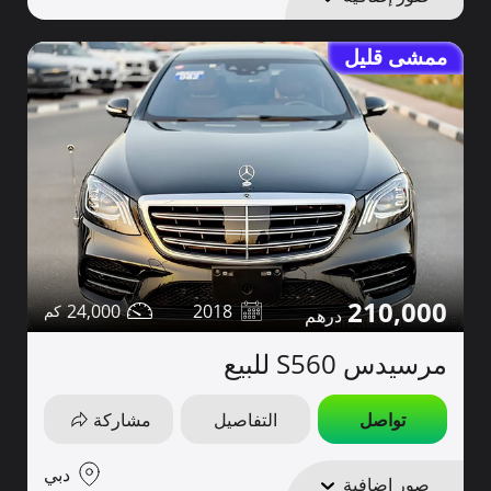
ممشى قليل
210,000
24,000
2018
مرسيدس S560 للبيع
تواصل
التفاصيل
مشاركة
دبي
صور إضافية