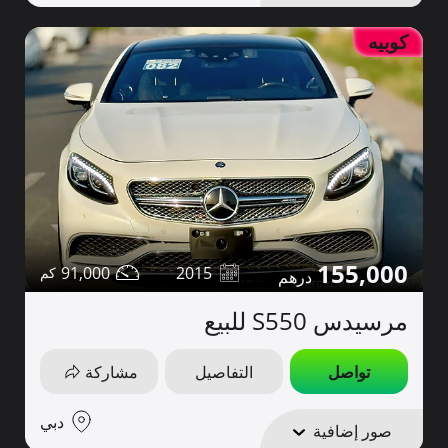
كوبيه
155,000
91,000
2015
مرسيدس S550 للبيع
تواصل
التفاصيل
مشاركة
دبي
صور إضافية