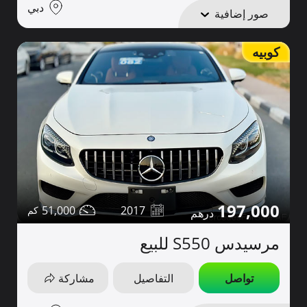
دبي
صور إضافية
كوبيه
197,000
51,000
2017
مرسيدس S550 للبيع
تواصل
التفاصيل
مشاركة