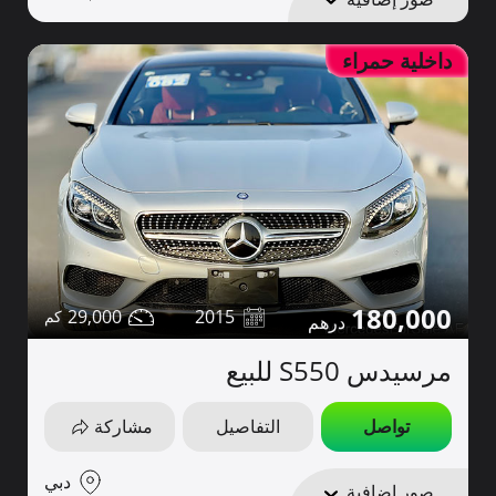
داخلية حمراء
180,000
29,000
2015
مرسيدس S550 للبيع
تواصل
التفاصيل
مشاركة
دبي
صور إضافية