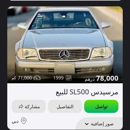
78,000
71,000
1999
مرسيدس SL500 للبيع
تواصل
التفاصيل
مشاركة
دبي
صور إضافية