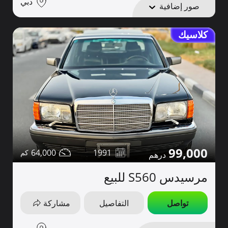
دبي
صور إضافية
كلاسيك
99,000
64,000
1991
مرسيدس S560 للبيع
تواصل
التفاصيل
مشاركة