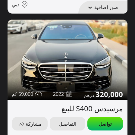
دبي
صور إضافية
320,000
59,000
2022
مرسيدس S400 للبيع
تواصل
التفاصيل
مشاركة