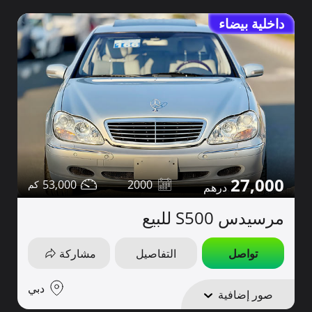
داخلية بيضاء
27,000
53,000
2000
مرسيدس S500 للبيع
تواصل
التفاصيل
مشاركة
دبي
صور إضافية