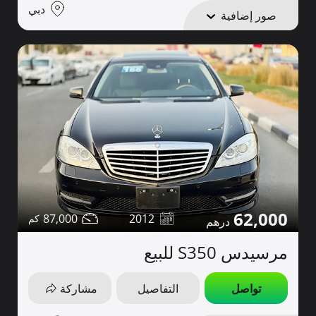
دبي
صور إضافية
62,000
87,000
2012
مرسيدس S350 للبيع
تواصل
التفاصيل
مشاركة