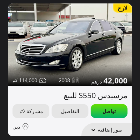
لارج
42,000
114,000
2008
مرسيدس S550 للبيع
تواصل
التفاصيل
مشاركة
دبي
صور إضافية