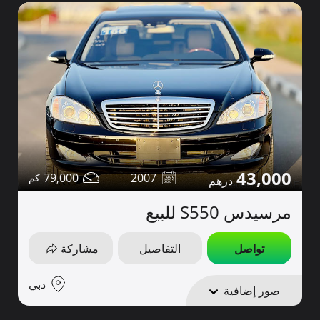
43,000
79,000
2007
مرسيدس S550 للبيع
تواصل
التفاصيل
مشاركة
دبي
صور إضافية