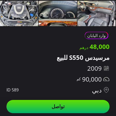
وارد اليابان
48,000
مرسيدس S550 للبيع
2009
90,000
دبي
ID 589
تواصل