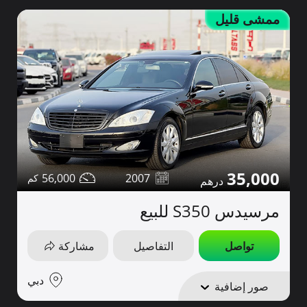
ممشى قليل
35,000
56,000
2007
مرسيدس S350 للبيع
تواصل
التفاصيل
مشاركة
دبي
صور إضافية