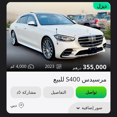
ديزل
355,000
4,000
2023
مرسيدس S400 للبيع
تواصل
التفاصيل
مشاركة
دبي
صور إضافية