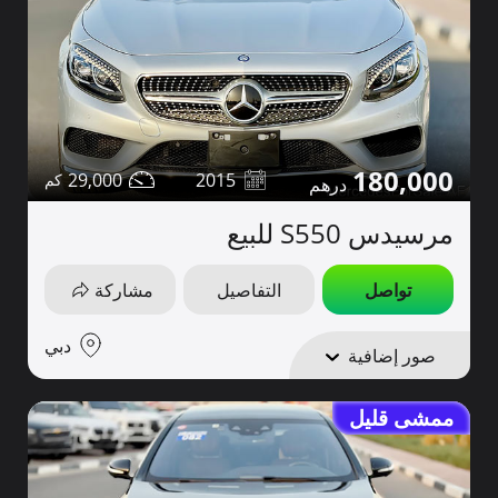
180,000
29,000
2015
مرسيدس S550 للبيع
تواصل
التفاصيل
مشاركة
دبي
صور إضافية
ممشى قليل