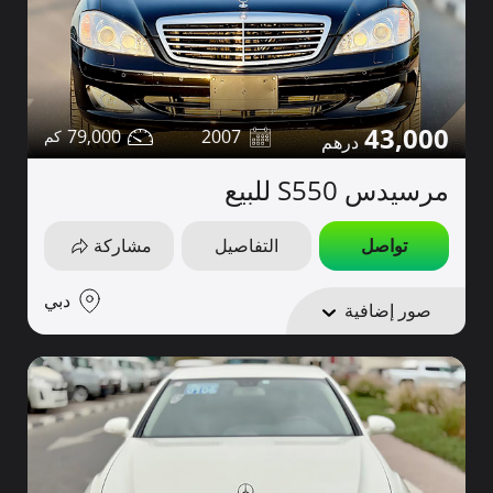
43,000
79,000
2007
مرسيدس S550 للبيع
تواصل
التفاصيل
مشاركة
دبي
صور إضافية