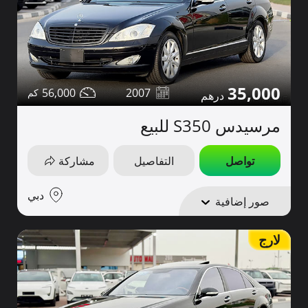
35,000
56,000
2007
مرسيدس S350 للبيع
تواصل
التفاصيل
مشاركة
دبي
صور إضافية
لارج