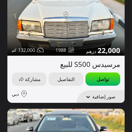
22,000
132,000
1988
مرسيدس S500 للبيع
تواصل
التفاصيل
مشاركة
دبي
صور إضافية