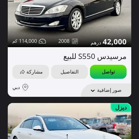
42,000
114,000
2008
مرسيدس S550 للبيع
تواصل
التفاصيل
مشاركة
دبي
صور إضافية
ديزل