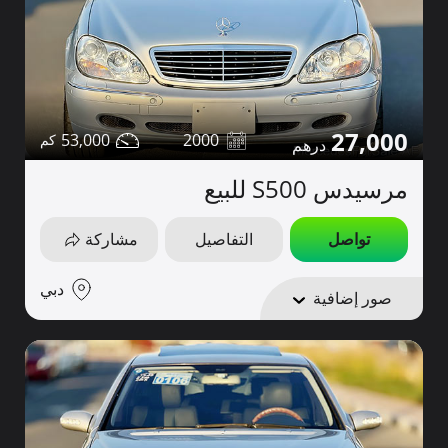
27,000
53,000
2000
مرسيدس S500 للبيع
تواصل
التفاصيل
مشاركة
دبي
صور إضافية