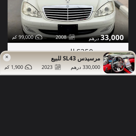
33,000
99,000
2008
مرسيدس S350 للبيع
×
مرسيدس SL43 للبيع
1,900
2023
330,000
تواصل
التفاصيل
مشاركة
دبي
صور إضافية
طويل