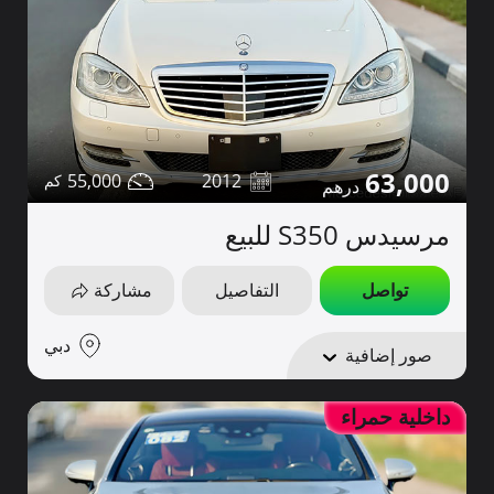
63,000
55,000
2012
مرسيدس S350 للبيع
تواصل
التفاصيل
مشاركة
دبي
صور إضافية
داخلية حمراء