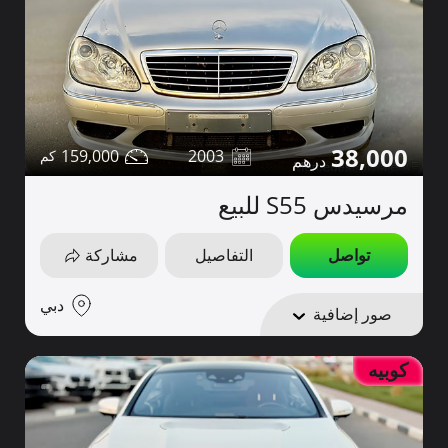
38,000
159,000
2003
مرسيدس S55 للبيع
تواصل
التفاصيل
مشاركة
دبي
صور إضافية
كوبيه