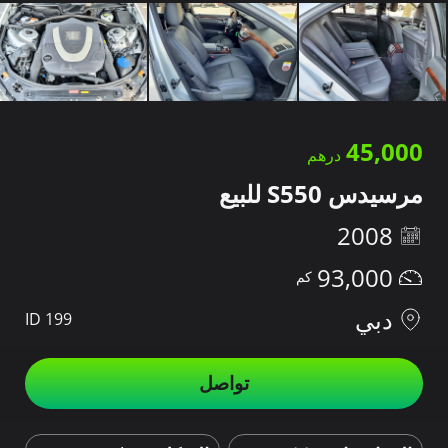
45,000
مرسيدس S550 للبيع
2008
93,000
دبي
ID 199
تواصل