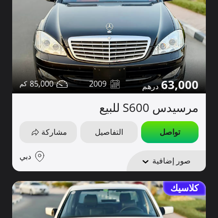
63,000
85,000
2009
مرسيدس S600 للبيع
تواصل
التفاصيل
مشاركة
دبي
صور إضافية
كلاسيك