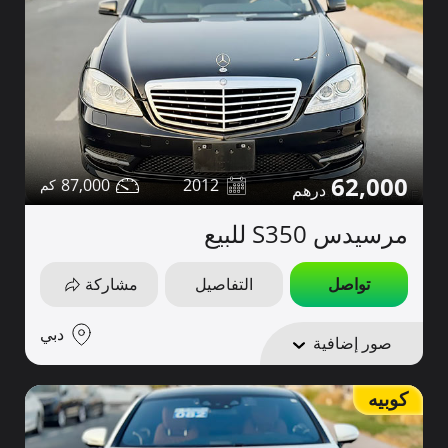
62,000
87,000
2012
مرسيدس S350 للبيع
تواصل
التفاصيل
مشاركة
دبي
صور إضافية
كوبيه