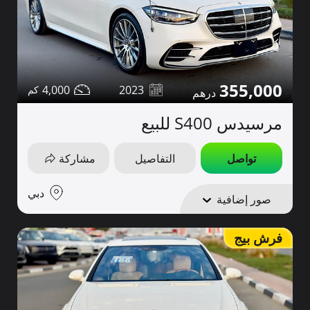
355,000
4,000
2023
مرسيدس S400 للبيع
تواصل
التفاصيل
مشاركة
دبي
صور إضافية
فرش بيج