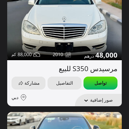
48,000
88,000
2010
مرسيدس S350 للبيع
تواصل
التفاصيل
مشاركة
دبي
صور إضافية