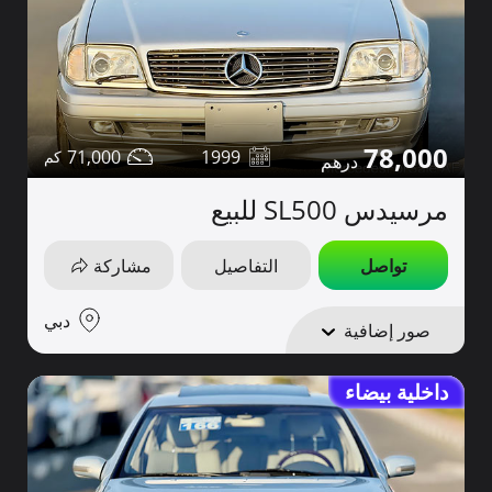
78,000
71,000
1999
مرسيدس SL500 للبيع
تواصل
التفاصيل
مشاركة
دبي
صور إضافية
داخلية بيضاء