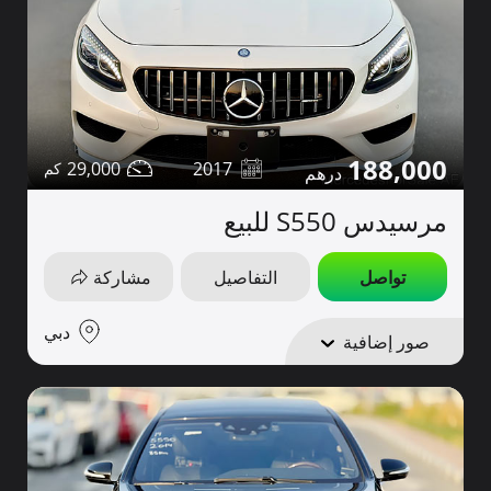
188,000
29,000
2017
مرسيدس S550 للبيع
تواصل
التفاصيل
مشاركة
دبي
صور إضافية