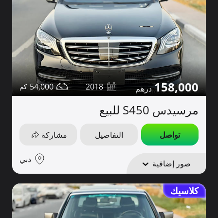
158,000
54,000
2018
مرسيدس S450 للبيع
تواصل
التفاصيل
مشاركة
دبي
صور إضافية
كلاسيك