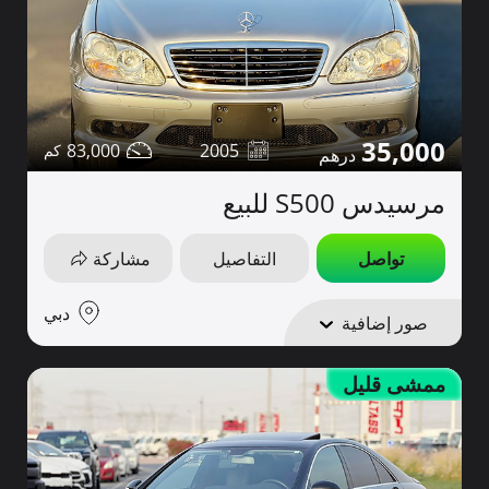
35,000
83,000
2005
مرسيدس S500 للبيع
تواصل
التفاصيل
مشاركة
دبي
صور إضافية
ممشى قليل