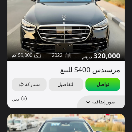
320,000
59,000
2022
مرسيدس S400 للبيع
تواصل
التفاصيل
مشاركة
دبي
صور إضافية