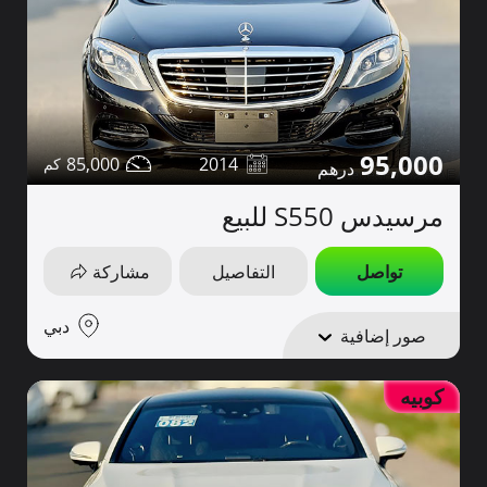
95,000
85,000
2014
مرسيدس S550 للبيع
تواصل
التفاصيل
مشاركة
دبي
صور إضافية
كوبيه