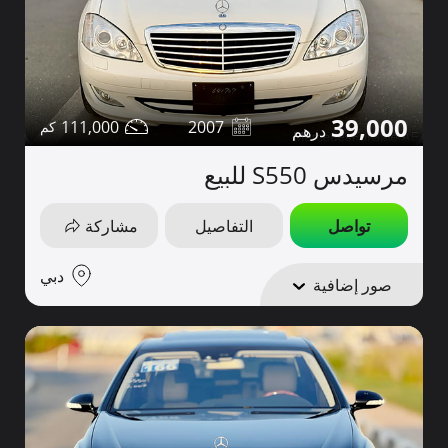
39,000
111,000
2007
مرسيدس S550 للبيع
تواصل
التفاصيل
مشاركة
دبي
صور إضافية