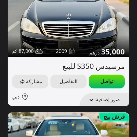
35,000
87,000
2009
مرسيدس S350 للبيع
تواصل
التفاصيل
مشاركة
دبي
صور إضافية
فرش بيج