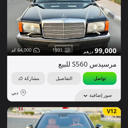
99,000
64,000
1991
مرسيدس S560 للبيع
تواصل
التفاصيل
مشاركة
دبي
صور إضافية
V12