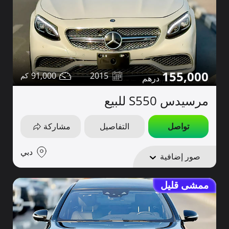
155,000
91,000
2015
مرسيدس S550 للبيع
تواصل
التفاصيل
مشاركة
دبي
صور إضافية
ممشى قليل