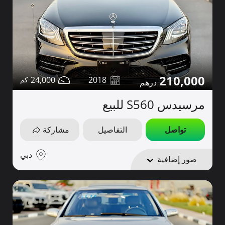
210,000
24,000
2018
مرسيدس S560 للبيع
تواصل
التفاصيل
مشاركة
دبي
صور إضافية