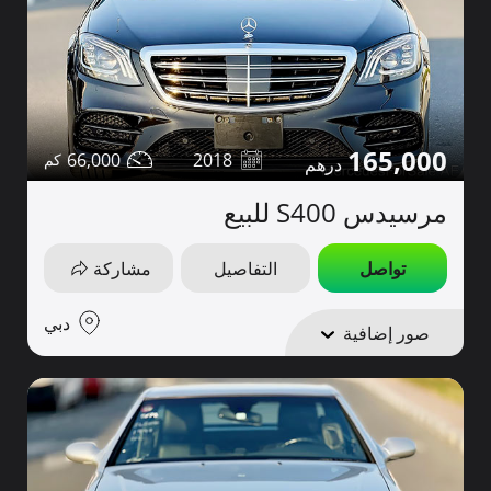
165,000
66,000
2018
مرسيدس S400 للبيع
تواصل
التفاصيل
مشاركة
دبي
صور إضافية