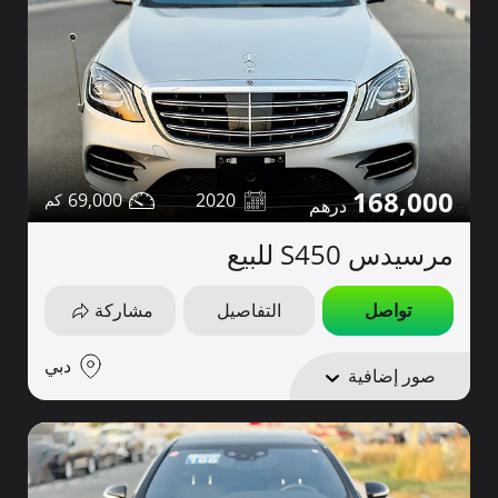
168,000
69,000
2020
مرسيدس S450 للبيع
تواصل
التفاصيل
مشاركة
دبي
صور إضافية