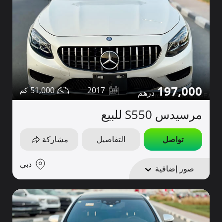
197,000
51,000
2017
مرسيدس S550 للبيع
تواصل
التفاصيل
مشاركة
دبي
صور إضافية