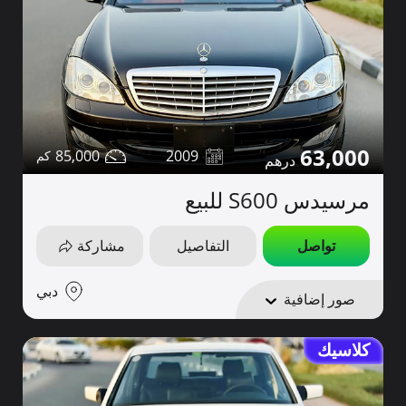
63,000
85,000
2009
مرسيدس S600 للبيع
تواصل
التفاصيل
مشاركة
دبي
صور إضافية
كلاسيك