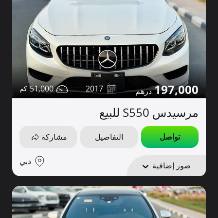
197,000
51,000
2017
مرسيدس S550 للبيع
تواصل
التفاصيل
مشاركة
دبي
صور إضافية