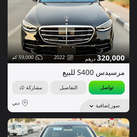
320,000
59,000
2022
مرسيدس S400 للبيع
تواصل
التفاصيل
مشاركة
دبي
صور إضافية