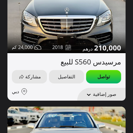
210,000
24,000
2018
مرسيدس S560 للبيع
تواصل
التفاصيل
مشاركة
دبي
صور إضافية