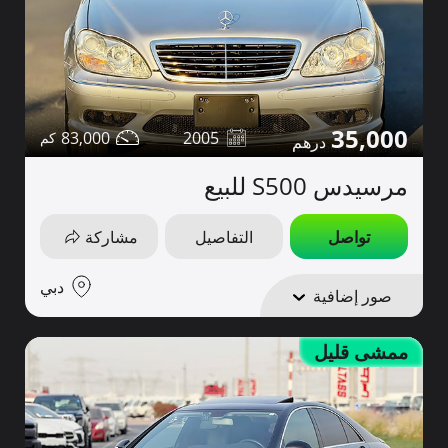
35,000
83,000
2005
مرسيدس S500 للبيع
تواصل
التفاصيل
مشاركة
دبي
صور إضافية
ممشى قليل