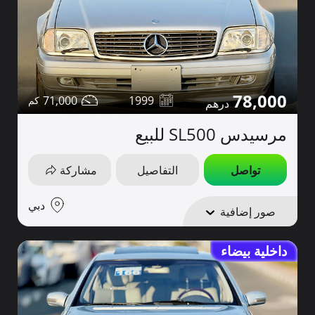
78,000
71,000
1999
مرسيدس SL500 للبيع
تواصل
التفاصيل
مشاركة
دبي
صور إضافية
داخلية بيضاء