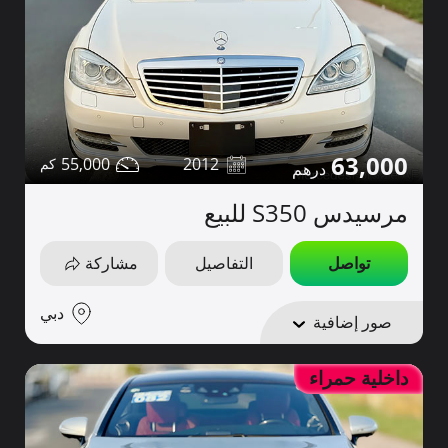
63,000
55,000
2012
مرسيدس S350 للبيع
تواصل
التفاصيل
مشاركة
دبي
صور إضافية
داخلية حمراء