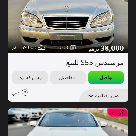
38,000
159,000
2003
مرسيدس S55 للبيع
تواصل
التفاصيل
مشاركة
دبي
صور إضافية
كوبيه