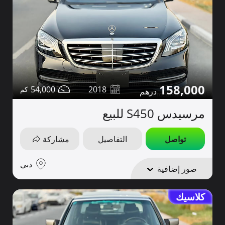
158,000
54,000
2018
مرسيدس S450 للبيع
تواصل
التفاصيل
مشاركة
دبي
صور إضافية
كلاسيك