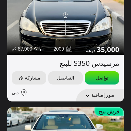
35,000
87,000
2009
مرسيدس S350 للبيع
تواصل
التفاصيل
مشاركة
دبي
صور إضافية
فرش بيج