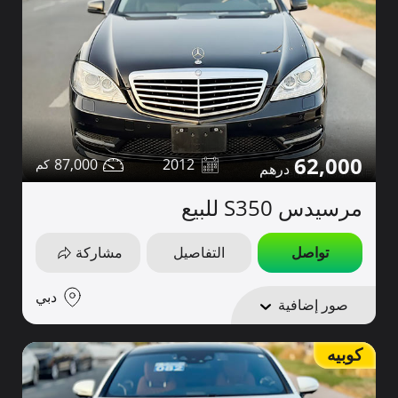
62,000
87,000
2012
مرسيدس S350 للبيع
تواصل
التفاصيل
مشاركة
دبي
صور إضافية
كوبيه