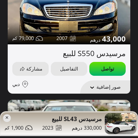
43,000
79,000
2007
مرسيدس S550 للبيع
تواصل
التفاصيل
مشاركة
دبي
صور إضافية
×
مرسيدس SL43 للبيع
1,900
2023
330,000