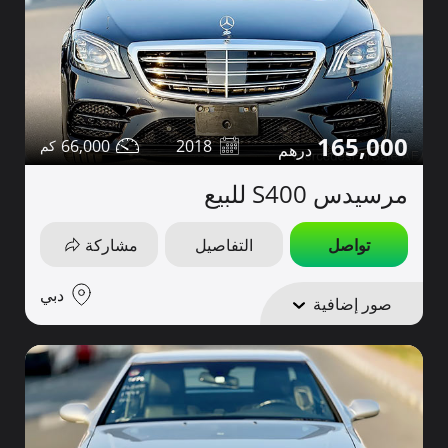
165,000
66,000
2018
مرسيدس S400 للبيع
تواصل
التفاصيل
مشاركة
دبي
صور إضافية