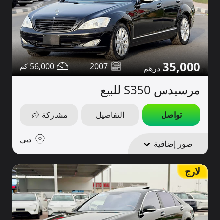
35,000
56,000
2007
مرسيدس S350 للبيع
تواصل
التفاصيل
مشاركة
دبي
صور إضافية
لارج