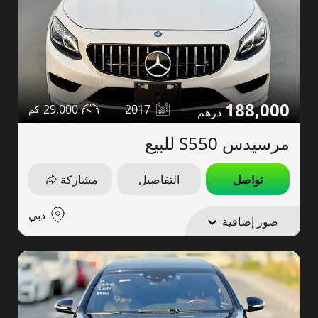
188,000
29,000
2017
مرسيدس S550 للبيع
تواصل
التفاصيل
مشاركة
دبي
صور إضافية