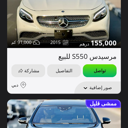
155,000
91,000
2015
مرسيدس S550 للبيع
تواصل
التفاصيل
مشاركة
دبي
صور إضافية
ممشى قليل