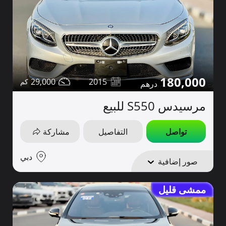
180,000
29,000
2015
مرسيدس S550 للبيع
تواصل
التفاصيل
مشاركة
دبي
صور إضافية
ممشى قليل