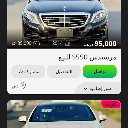
95,000
85,000
2014
مرسيدس S550 للبيع
تواصل
التفاصيل
مشاركة
دبي
صور إضافية
كوبيه