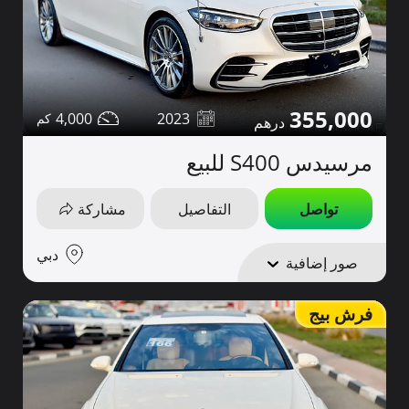
355,000
4,000
2023
مرسيدس S400 للبيع
تواصل
التفاصيل
مشاركة
دبي
صور إضافية
فرش بيج