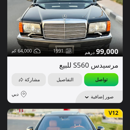
99,000
64,000
1991
مرسيدس S560 للبيع
تواصل
التفاصيل
مشاركة
دبي
صور إضافية
V12