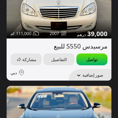
39,000
111,000
2007
مرسيدس S550 للبيع
تواصل
التفاصيل
مشاركة
دبي
صور إضافية