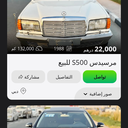
22,000
132,000
1988
مرسيدس S500 للبيع
تواصل
التفاصيل
مشاركة
دبي
صور إضافية