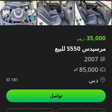
35,000
مرسيدس S550 للبيع
2007
85,000
دبي
ID 181
تواصل