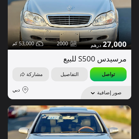
27,000
53,000
2000
مرسيدس S500 للبيع
تواصل
التفاصيل
مشاركة
دبي
صور إضافية