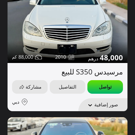
48,000
88,000
2010
مرسيدس S350 للبيع
تواصل
التفاصيل
مشاركة
دبي
صور إضافية