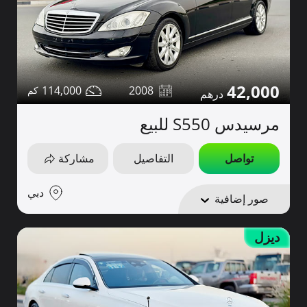
42,000
114,000
2008
مرسيدس S550 للبيع
تواصل
التفاصيل
مشاركة
دبي
صور إضافية
ديزل