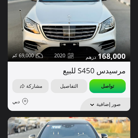
168,000
69,000
2020
مرسيدس S450 للبيع
تواصل
التفاصيل
مشاركة
دبي
صور إضافية