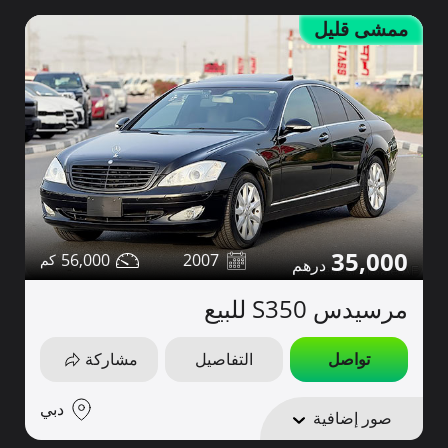
ممشى قليل
35,000
56,000
2007
مرسيدس S350 للبيع
تواصل
التفاصيل
مشاركة
دبي
صور إضافية