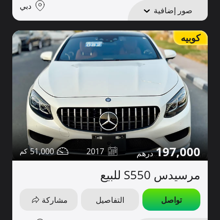
دبي
صور إضافية
كوبيه
197,000
51,000
2017
مرسيدس S550 للبيع
تواصل
التفاصيل
مشاركة