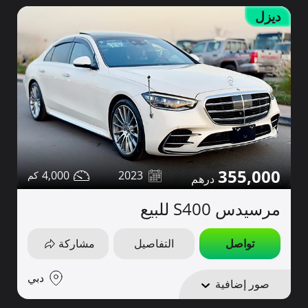
ديزل
355,000
4,000
2023
مرسيدس S400 للبيع
تواصل
التفاصيل
مشاركة
دبي
صور إضافية