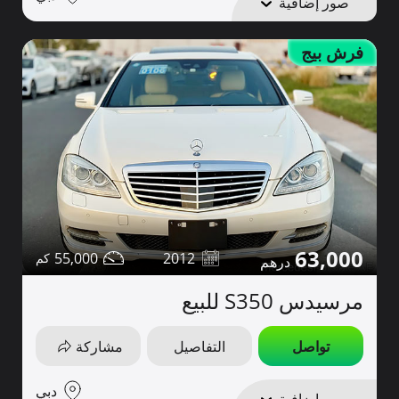
صور إضافية
فرش بيج
63,000
55,000
2012
مرسيدس S350 للبيع
تواصل
التفاصيل
مشاركة
دبي
صور إضافية