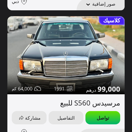
دبي
صور إضافية
كلاسيك
99,000
64,000
1991
مرسيدس S560 للبيع
تواصل
التفاصيل
مشاركة