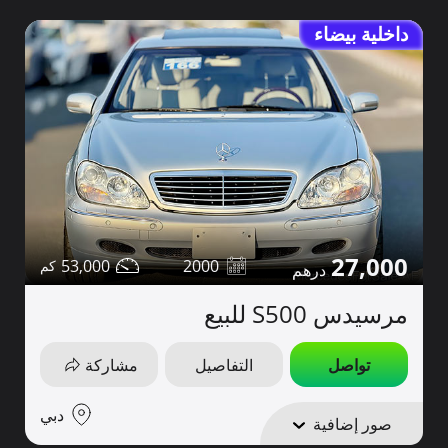
داخلية بيضاء
27,000
53,000
2000
مرسيدس S500 للبيع
تواصل
التفاصيل
مشاركة
دبي
صور إضافية