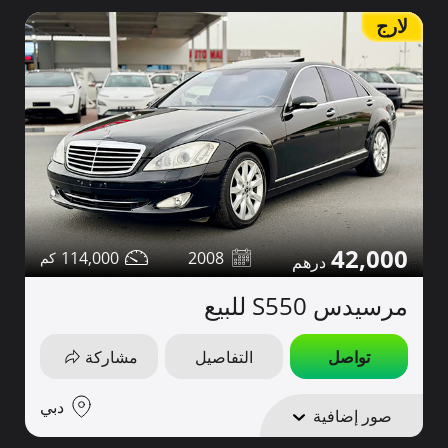
لارج
42,000
114,000
2008
مرسيدس S550 للبيع
تواصل
التفاصيل
مشاركة
دبي
صور إضافية