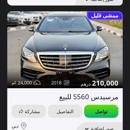
ممشى قليل
210,000
24,000
2018
مرسيدس S560 للبيع
تواصل
التفاصيل
مشاركة
دبي
صور إضافية