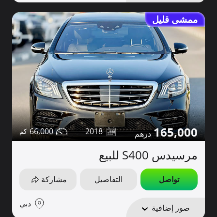
ممشى قليل
165,000
66,000
2018
مرسيدس S400 للبيع
تواصل
التفاصيل
مشاركة
دبي
صور إضافية