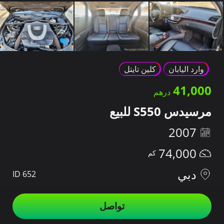
وارد اليابان
كلين تايتل
41,000
مرسيدس S550 للبيع
2007
74,000
دبي
ID 652
تواصل