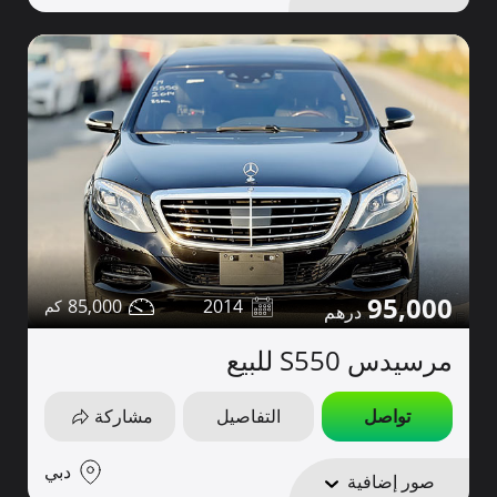
95,000
85,000
2014
مرسيدس S550 للبيع
تواصل
التفاصيل
مشاركة
دبي
صور إضافية