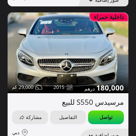
داخلية حمراء
180,000
29,000
2015
مرسيدس S550 للبيع
تواصل
التفاصيل
مشاركة
دبي
صور إضافية