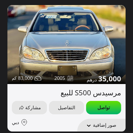
35,000
83,000
2005
مرسيدس S500 للبيع
تواصل
التفاصيل
مشاركة
دبي
صور إضافية