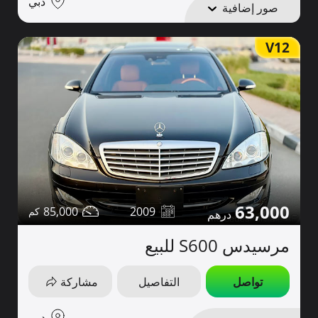
دبي
صور إضافية
V12
63,000
85,000
2009
مرسيدس S600 للبيع
تواصل
التفاصيل
مشاركة
دبي