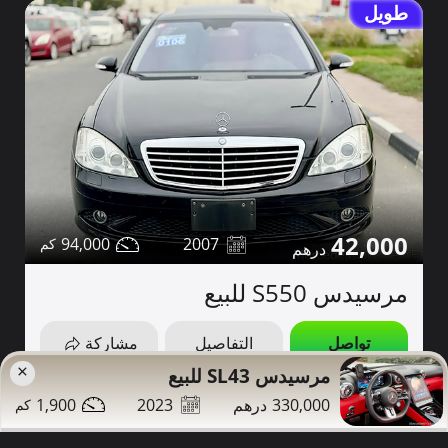
طويل
42,000
94,000
2007
مرسيدس S550 للبيع
تواصل
التفاصيل
مشاركة
×
مرسيدس SL43 للبيع
دبي
صور إضافية
1,900
2023
330,000