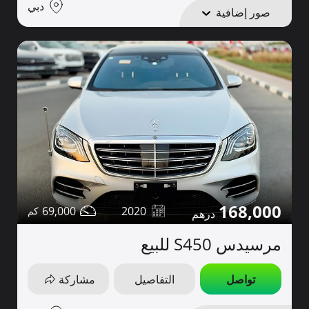
دبي
صور إضافية
168,000
69,000
2020
مرسيدس S450 للبيع
تواصل
التفاصيل
مشاركة