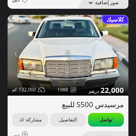
صور إضافية
كلاسيك
22,000
132,000
1988
مرسيدس S500 للبيع
تواصل
التفاصيل
مشاركة
دبي