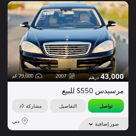
43,000
79,000
2007
مرسيدس S550 للبيع
تواصل
التفاصيل
مشاركة
دبي
صور إضافية