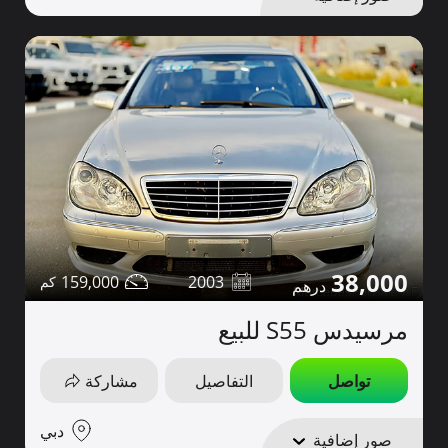
38,000
159,000
2003
مرسيدس S55 للبيع
تواصل
التفاصيل
مشاركة
دبي
صور إضافية