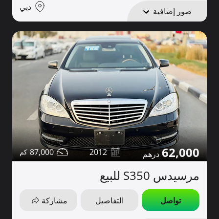
دبي
صور إضافية
62,000
87,000
2012
مرسيدس S350 للبيع
تواصل
التفاصيل
مشاركة