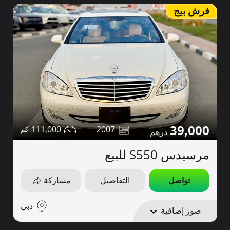
فرش بيج
39,000
111,000
2007
مرسيدس S550 للبيع
تواصل
التفاصيل
مشاركة
دبي
صور إضافية