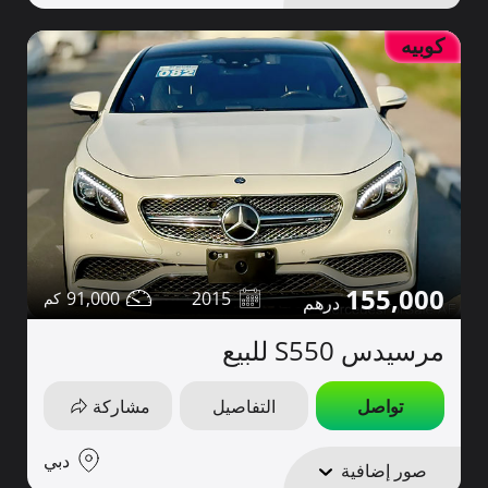
كوبيه
155,000
91,000
2015
مرسيدس S550 للبيع
تواصل
التفاصيل
مشاركة
دبي
صور إضافية