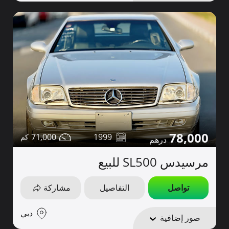
78,000
71,000
1999
مرسيدس SL500 للبيع
تواصل
التفاصيل
مشاركة
دبي
صور إضافية