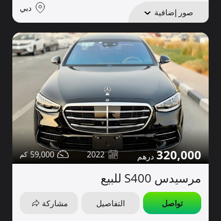
دبي
صور إضافية
320,000
59,000
2022
مرسيدس S400 للبيع
تواصل
التفاصيل
مشاركة