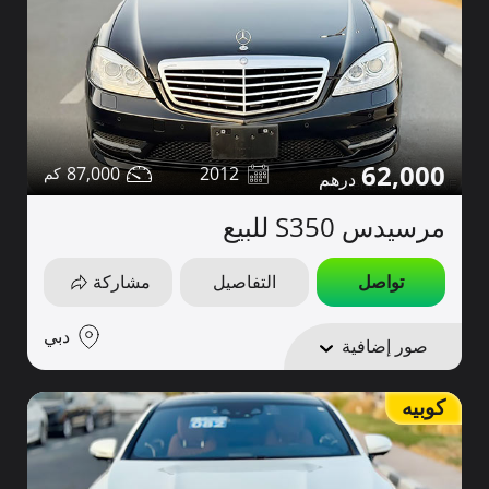
62,000
87,000
2012
مرسيدس S350 للبيع
تواصل
التفاصيل
مشاركة
دبي
صور إضافية
كوبيه