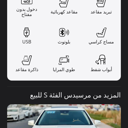
دخول بدون
تبريد مقاعد
مقاعد كهربائية
مفتاح
مساج كراسي
بلوتوث
USB
أبواب شفط
طوي المرايا
ذاكرة مقاعد
المزيد من مرسيدس الفئة S للبيع