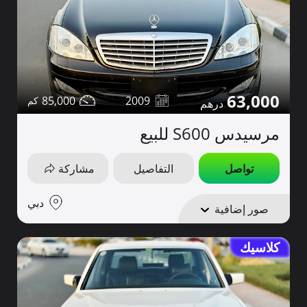
63,000
85,000
2009
مرسيدس S600 للبيع
تواصل
التفاصيل
مشاركة
دبي
صور إضافية
كلاسيك