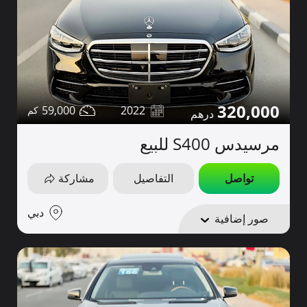
320,000
59,000
2022
مرسيدس S400 للبيع
تواصل
التفاصيل
مشاركة
دبي
صور إضافية