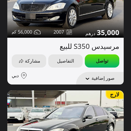
35,000
56,000
2007
مرسيدس S350 للبيع
تواصل
التفاصيل
مشاركة
دبي
صور إضافية
لارج