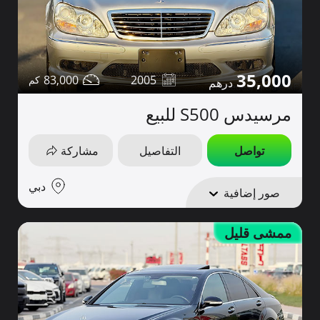
35,000
83,000
2005
مرسيدس S500 للبيع
تواصل
التفاصيل
مشاركة
دبي
صور إضافية
ممشى قليل