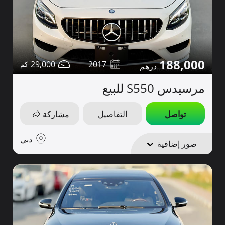
188,000
29,000
2017
مرسيدس S550 للبيع
تواصل
التفاصيل
مشاركة
دبي
صور إضافية