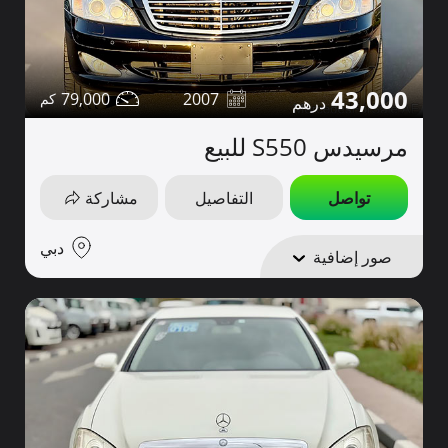
43,000
79,000
2007
مرسيدس S550 للبيع
تواصل
التفاصيل
مشاركة
دبي
صور إضافية