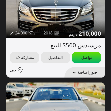
210,000
24,000
2018
مرسيدس S560 للبيع
تواصل
التفاصيل
مشاركة
دبي
صور إضافية