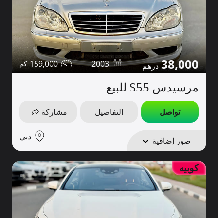
38,000
159,000
2003
مرسيدس S55 للبيع
تواصل
التفاصيل
مشاركة
دبي
صور إضافية
كوبيه