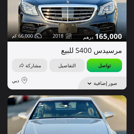
165,000
66,000
2018
مرسيدس S400 للبيع
تواصل
التفاصيل
مشاركة
دبي
صور إضافية