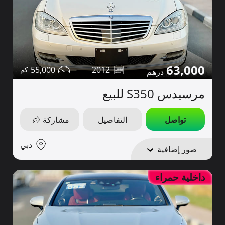
63,000
55,000
2012
مرسيدس S350 للبيع
تواصل
التفاصيل
مشاركة
دبي
صور إضافية
داخلية حمراء