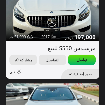
197,000
51,000
2017
مرسيدس S550 للبيع
تواصل
التفاصيل
مشاركة
دبي
صور إضافية