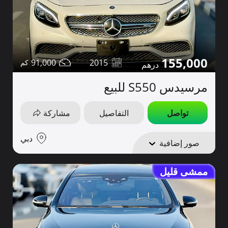
155,000
91,000
2015
مرسيدس S550 للبيع
تواصل
التفاصيل
مشاركة
دبي
صور إضافية
ممشى قليل