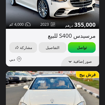
355,000
4,000
2023
مرسيدس S400 للبيع
تواصل
التفاصيل
مشاركة
دبي
صور إضافية
فرش بيج