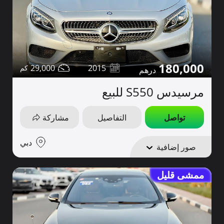
180,000
29,000
2015
مرسيدس S550 للبيع
تواصل
التفاصيل
مشاركة
دبي
صور إضافية
ممشى قليل