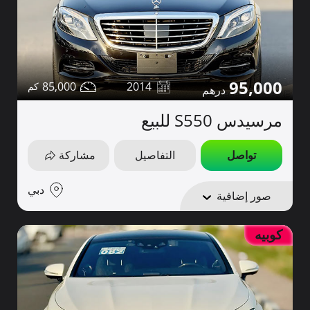
95,000
85,000
2014
مرسيدس S550 للبيع
تواصل
التفاصيل
مشاركة
دبي
صور إضافية
كوبيه