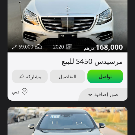
168,000
69,000
2020
مرسيدس S450 للبيع
تواصل
التفاصيل
مشاركة
دبي
صور إضافية