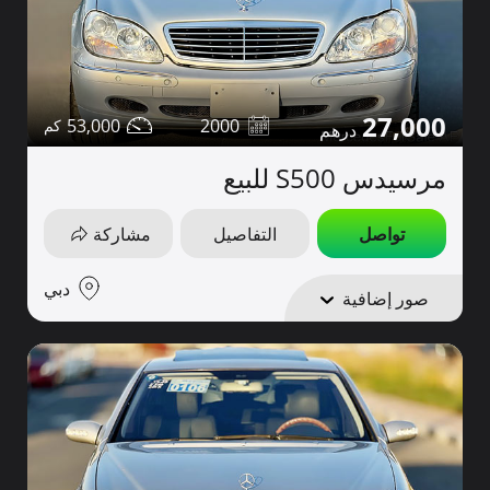
27,000
53,000
2000
مرسيدس S500 للبيع
تواصل
التفاصيل
مشاركة
دبي
صور إضافية