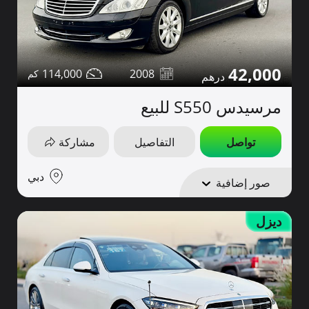
42,000
114,000
2008
مرسيدس S550 للبيع
تواصل
التفاصيل
مشاركة
دبي
صور إضافية
ديزل