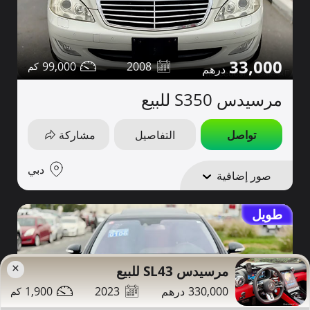
33,000
99,000
2008
مرسيدس S350 للبيع
تواصل
التفاصيل
مشاركة
دبي
صور إضافية
طويل
×
مرسيدس SL43 للبيع
1,900
2023
330,000