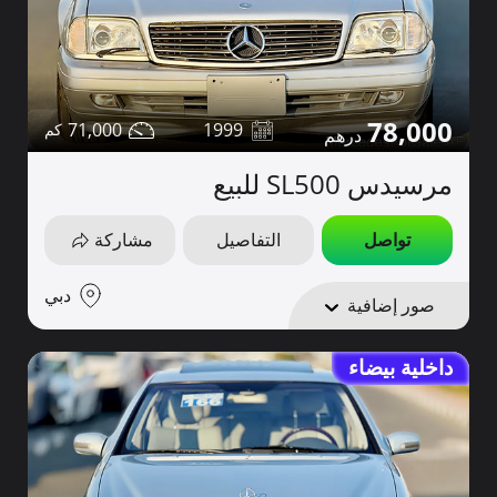
78,000
71,000
1999
مرسيدس SL500 للبيع
تواصل
التفاصيل
مشاركة
دبي
صور إضافية
داخلية بيضاء