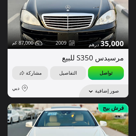
35,000
87,000
2009
مرسيدس S350 للبيع
تواصل
التفاصيل
مشاركة
دبي
صور إضافية
فرش بيج