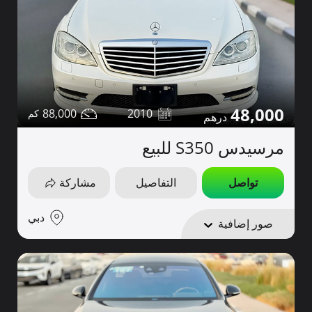
48,000
88,000
2010
مرسيدس S350 للبيع
تواصل
التفاصيل
مشاركة
دبي
صور إضافية