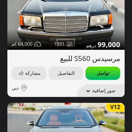
99,000
64,000
1991
مرسيدس S560 للبيع
تواصل
التفاصيل
مشاركة
دبي
صور إضافية
V12