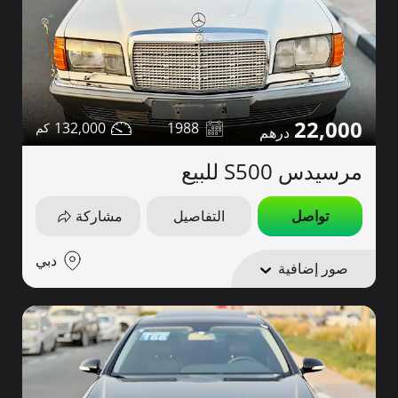
22,000
132,000
1988
مرسيدس S500 للبيع
تواصل
التفاصيل
مشاركة
دبي
صور إضافية