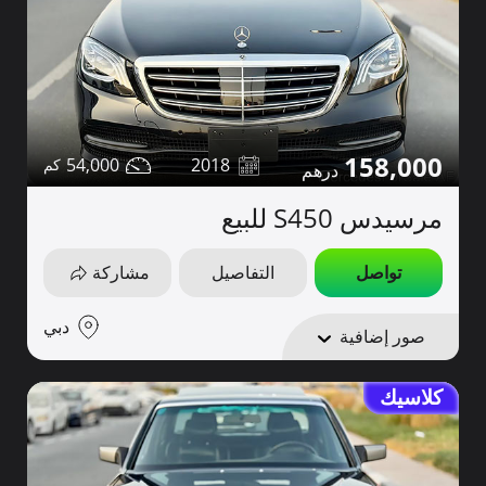
158,000
54,000
2018
مرسيدس S450 للبيع
تواصل
التفاصيل
مشاركة
دبي
صور إضافية
كلاسيك