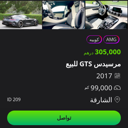
AMG
كوبيه
305,000
مرسيدس GTS للبيع
2017
99,000
الشارقة
ID 209
تواصل