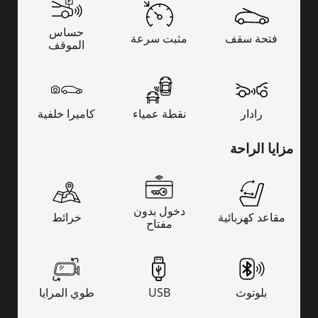
حساس
فتحة سقف
مثبت سرعة
الموقف
رادار
نقطة عمياء
كاميرا خلفية
مزايا الراحة
دخول بدون
مقاعد كهربائية
خرائط
مفتاح
بلوتوث
USB
طوي المرايا