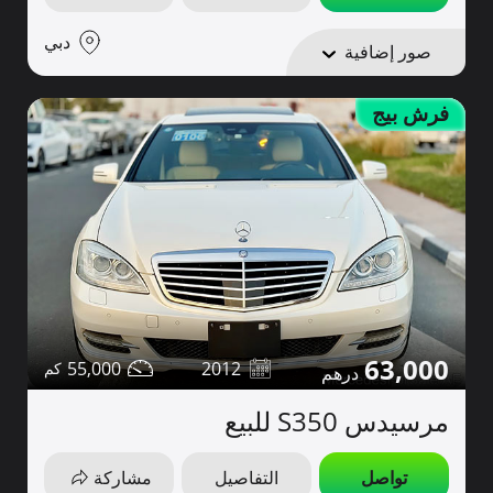
دبي
صور إضافية
فرش بيج
63,000
55,000
2012
مرسيدس S350 للبيع
تواصل
التفاصيل
مشاركة