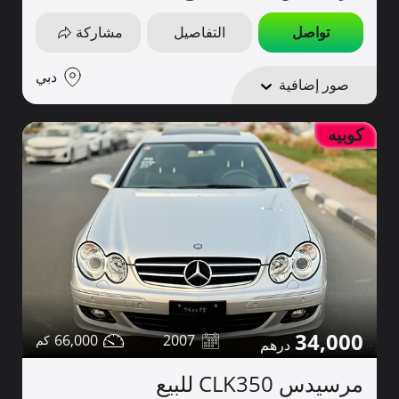
تواصل
التفاصيل
مشاركة
دبي
صور إضافية
كوبيه
34,000
66,000
2007
مرسيدس CLK350 للبيع