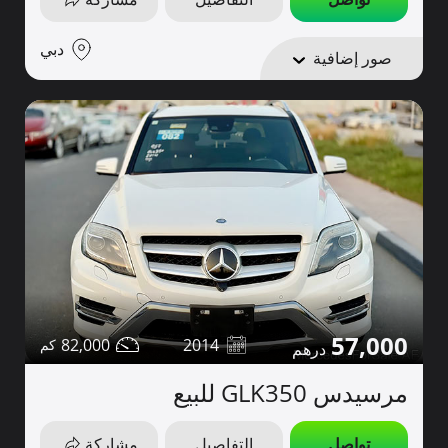
دبي
صور إضافية
57,000
82,000
2014
مرسيدس GLK350 للبيع
تواصل
التفاصيل
مشاركة