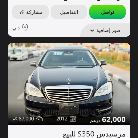
تواصل
التفاصيل
مشاركة
دبي
صور إضافية
62,000
87,000
2012
مرسيدس S350 للبيع