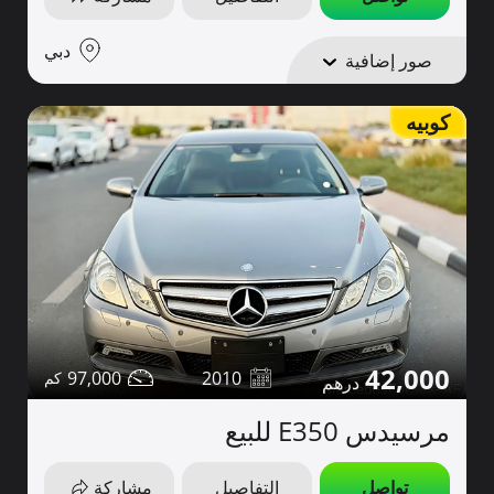
دبي
صور إضافية
كوبيه
42,000
97,000
2010
مرسيدس E350 للبيع
تواصل
التفاصيل
مشاركة