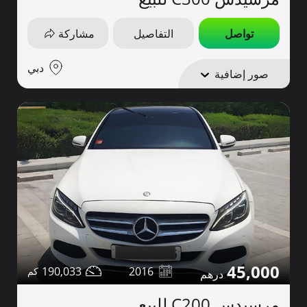
تواصل
التفاصيل
مشاركة
دبي
صور إضافية
45,000
190,033
2016
مرسيدس C200 للبيع