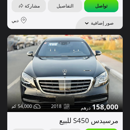
تواصل
التفاصيل
مشاركة
دبي
صور إضافية
158,000
54,000
2018
مرسيدس S450 للبيع