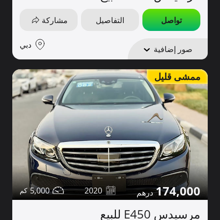
تواصل
التفاصيل
مشاركة
دبي
صور إضافية
ممشى قليل
174,000
5,000
2020
مرسيدس E450 للبيع