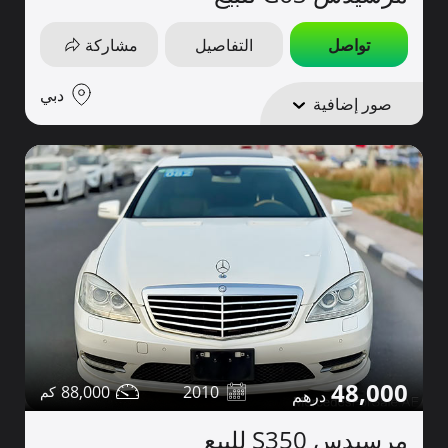
تواصل
التفاصيل
مشاركة
دبي
صور إضافية
48,000
88,000
2010
مرسيدس S350 للبيع