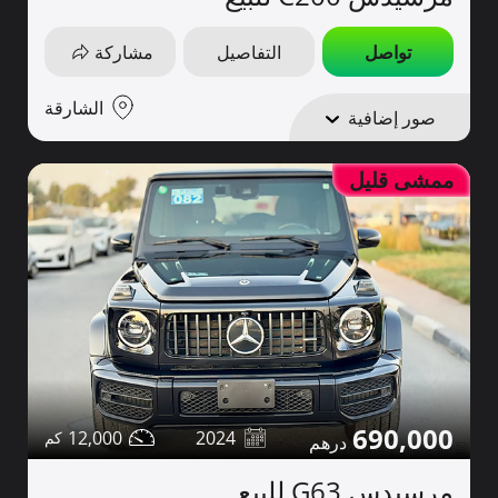
تواصل
التفاصيل
مشاركة
الشارقة
صور إضافية
ممشى قليل
690,000
12,000
2024
مرسيدس G63 للبيع