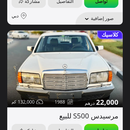
تواصل
التفاصيل
مشاركة
دبي
صور إضافية
كلاسيك
22,000
132,000
1988
مرسيدس S500 للبيع