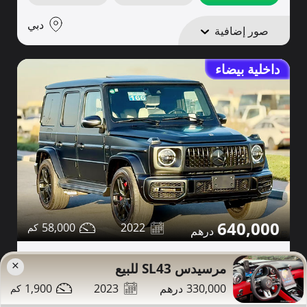
دبي
صور إضافية
داخلية بيضاء
640,000
58,000
2022
مرسيدس G63 للبيع
×
مرسيدس SL43 للبيع
1,900
2023
330,000
تواصل
التفاصيل
مشاركة