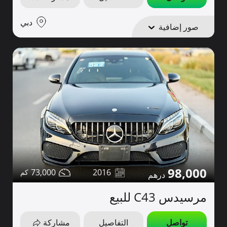
دبي
صور إضافية
98,000
73,000
2016
مرسيدس C43 للبيع
تواصل
التفاصيل
مشاركة