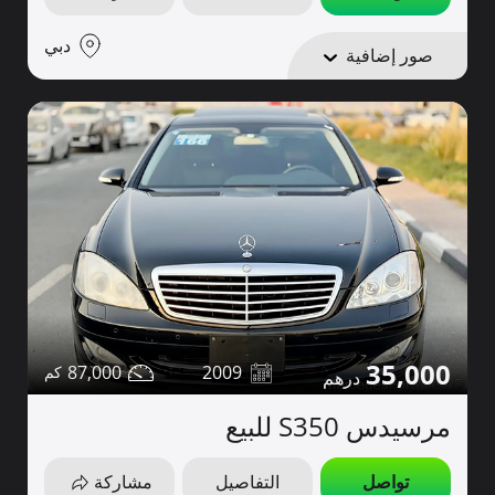
دبي
صور إضافية
35,000
87,000
2009
مرسيدس S350 للبيع
تواصل
التفاصيل
مشاركة