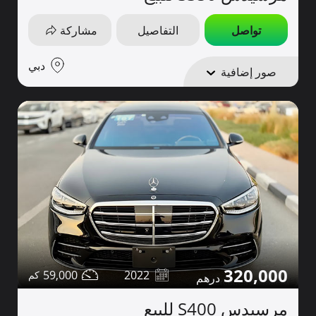
تواصل
التفاصيل
مشاركة
دبي
صور إضافية
320,000
59,000
2022
مرسيدس S400 للبيع