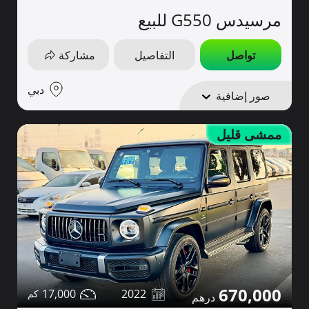
مرسيدس G550 للبيع
تواصل
التفاصيل
مشاركة
دبي
صور إضافية
ممشى قليل
670,000
17,000
2022