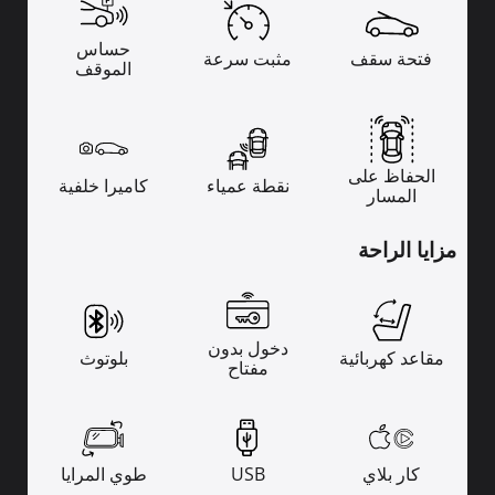
حساس
فتحة سقف
مثبت سرعة
الموقف
الحفاظ على
نقطة عمياء
كاميرا خلفية
المسار
مزايا الراحة
دخول بدون
مقاعد كهربائية
بلوتوث
مفتاح
كار بلاي
USB
طوي المرايا