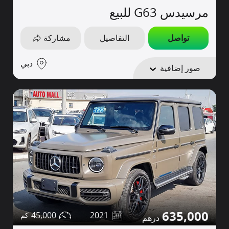
مرسيدس G63 للبيع
تواصل
التفاصيل
مشاركة
دبي
صور إضافية
635,000
45,000
2021