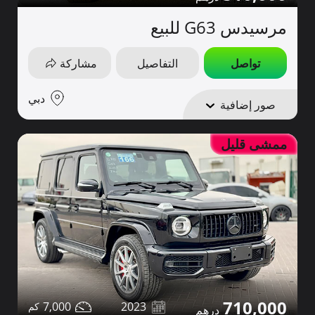
مرسيدس G63 للبيع
تواصل
التفاصيل
مشاركة
دبي
صور إضافية
ممشى قليل
710,000
7,000
2023