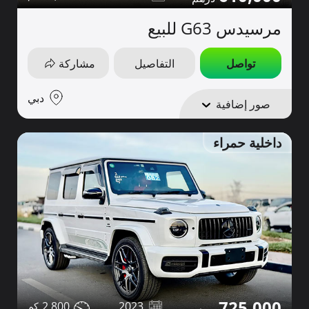
مرسيدس G63 للبيع
تواصل
التفاصيل
مشاركة
دبي
صور إضافية
داخلية حمراء
725,000
2,800
2023