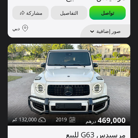
تواصل
التفاصيل
مشاركة
دبي
صور إضافية
469,000
132,000
2019
مرسيدس G63 للبيع