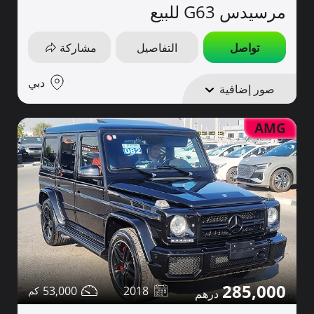
مرسيدس G63 للبيع
تواصل
التفاصيل
مشاركة
دبي
صور إضافية
AMG
285,000
53,000
2018