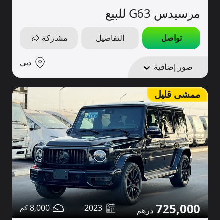
مرسيدس G63 للبيع
تواصل
التفاصيل
مشاركة
دبي
صور إضافية
ممشى قليل
725,000
8,000
2023