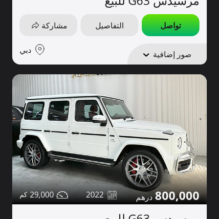
مرسيدس G63 للبيع
تواصل
التفاصيل
مشاركة
دبي
صور إضافية
800,000
29,000
2022
مرسيدس G63 للبيع