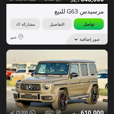
مرسيدس G63 للبيع
تواصل
التفاصيل
مشاركة
دبي
صور إضافية
610,000
29,000
2021