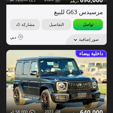
مرسيدس G63 للبيع
تواصل
التفاصيل
مشاركة
دبي
صور إضافية
داخلية بيضاء
640,000
58,000
2022