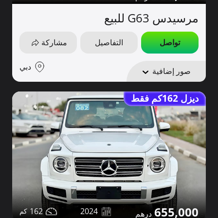
مرسيدس G63 للبيع
تواصل
التفاصيل
مشاركة
دبي
صور إضافية
ديزل 162كم فقط
655,000
162
2024