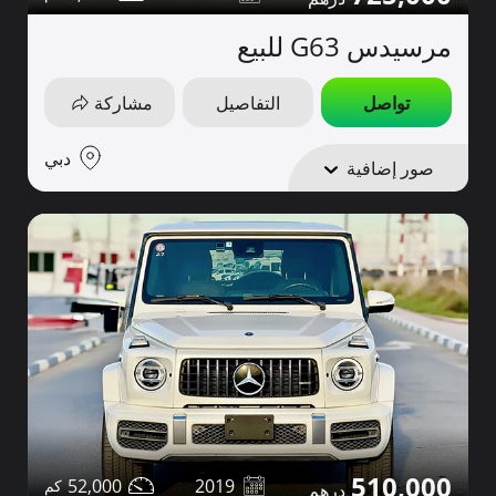
مرسيدس G63 للبيع
تواصل
التفاصيل
مشاركة
دبي
صور إضافية
510,000
52,000
2019