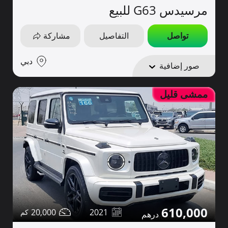
مرسيدس G63 للبيع
تواصل
التفاصيل
مشاركة
دبي
صور إضافية
ممشى قليل
610,000
20,000
2021