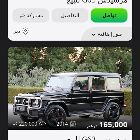
تواصل
التفاصيل
مشاركة
دبي
صور إضافية
165,000
220,000
2014
مرسيدس G63 للبيع