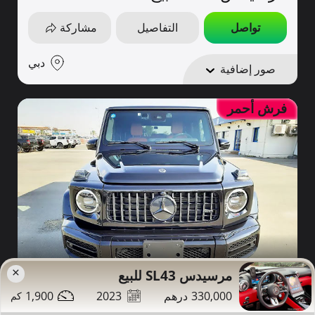
تواصل
التفاصيل
مشاركة
دبي
صور إضافية
فرش أحمر
885,000
×
56,000
2023
مرسيدس SL43 للبيع
1,900
2023
330,000
مرسيدس G63 للبيع