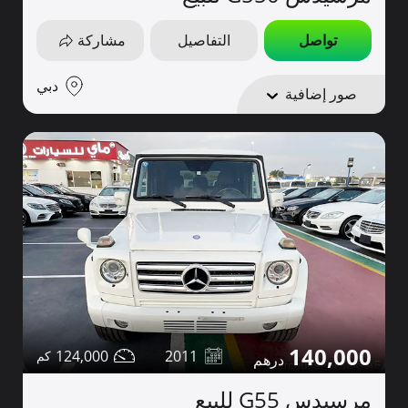
تواصل
التفاصيل
مشاركة
دبي
صور إضافية
140,000
124,000
2011
مرسيدس G55 للبيع