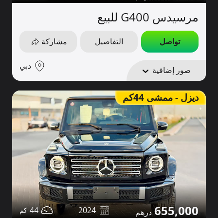
مرسيدس G400 للبيع
تواصل
التفاصيل
مشاركة
دبي
صور إضافية
ديزل - ممشى 44كم
655,000
44
2024