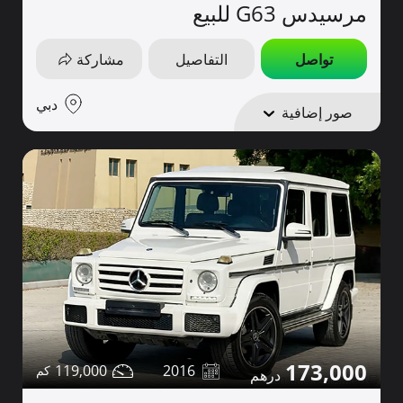
مرسيدس G63 للبيع
تواصل
التفاصيل
مشاركة
دبي
صور إضافية
173,000
119,000
2016