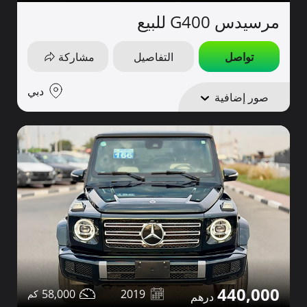
مرسيدس G400 للبيع
تواصل
التفاصيل
مشاركة
دبي
صور إضافية
440,000
58,000
2019