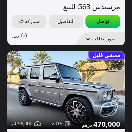
مرسيدس G63 للبيع
تواصل
التفاصيل
مشاركة
دبي
صور إضافية
ممشى قليل
470,000
56,000
2019