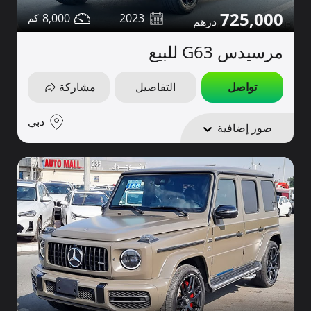
725,000
8,000
2023
مرسيدس G63 للبيع
تواصل
التفاصيل
مشاركة
دبي
صور إضافية