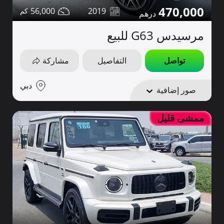
470,000
56,000
2019
مرسيدس G63 للبيع
تواصل
التفاصيل
مشاركة
دبي
صور إضافية
ممشى قليل