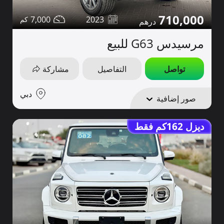
710,000
7,000
2023
مرسيدس G63 للبيع
تواصل
التفاصيل
مشاركة
دبي
صور إضافية
ديزل 162كم فقط