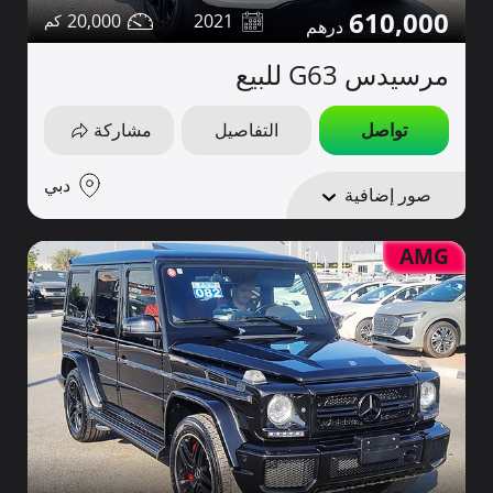
610,000
20,000
2021
مرسيدس G63 للبيع
تواصل
التفاصيل
مشاركة
دبي
صور إضافية
AMG