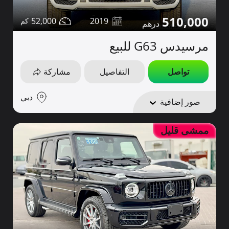
510,000
52,000
2019
مرسيدس G63 للبيع
تواصل
التفاصيل
مشاركة
دبي
صور إضافية
ممشى قليل