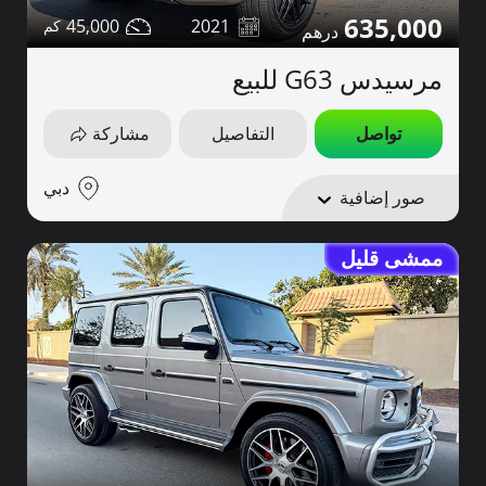
635,000
45,000
2021
مرسيدس G63 للبيع
تواصل
التفاصيل
مشاركة
دبي
صور إضافية
ممشى قليل