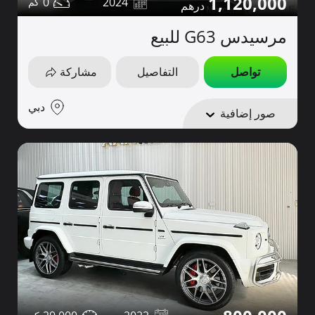
1,120,000
0
2024
مرسيدس G63 للبيع
تواصل
التفاصيل
مشاركة
دبي
صور إضافية