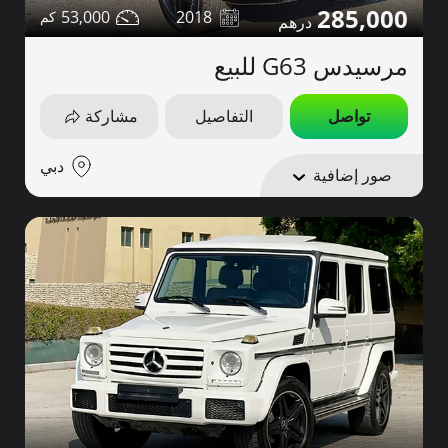
285,000
53,000
2018
مرسيدس G63 للبيع
تواصل
التفاصيل
مشاركة
دبي
صور إضافية