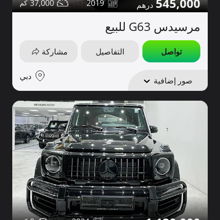
545,000
37,000
2019
مرسيدس G63 للبيع
تواصل
التفاصيل
مشاركة
دبي
صور إضافية