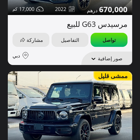
670,000
17,000
2022
مرسيدس G63 للبيع
تواصل
التفاصيل
مشاركة
دبي
صور إضافية
ممشى قليل