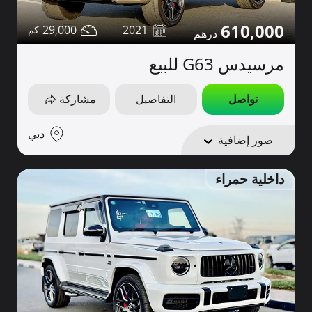
610,000
29,000
2021
مرسيدس G63 للبيع
تواصل
التفاصيل
مشاركة
دبي
صور إضافية
داخلية حمراء