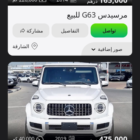
مرسيدس G63 للبيع
تواصل
التفاصيل
مشاركة
الشارقة
صور إضافية
475,000
40,000
2019