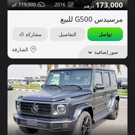
173,000
119,000
2016
مرسيدس G500 للبيع
تواصل
التفاصيل
مشاركة
الشارقة
صور إضافية