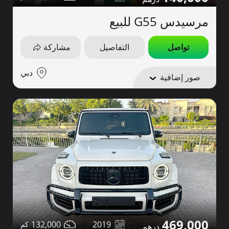
مرسيدس G55 للبيع
تواصل
التفاصيل
مشاركة
دبي
صور إضافية
469,000
132,000
2019