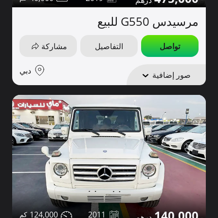
مرسيدس G550 للبيع
تواصل
التفاصيل
مشاركة
دبي
صور إضافية
140,000
124,000
2011