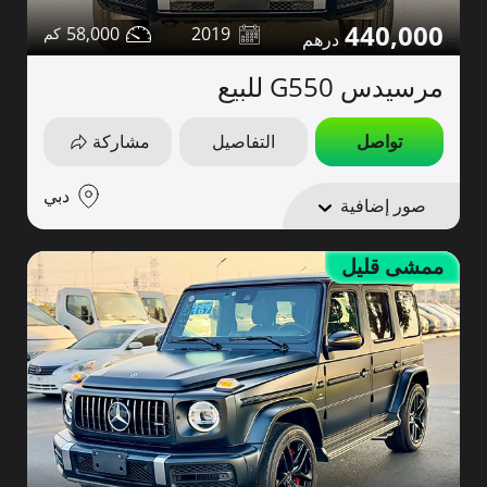
440,000
58,000
2019
مرسيدس G550 للبيع
تواصل
التفاصيل
مشاركة
دبي
صور إضافية
ممشى قليل