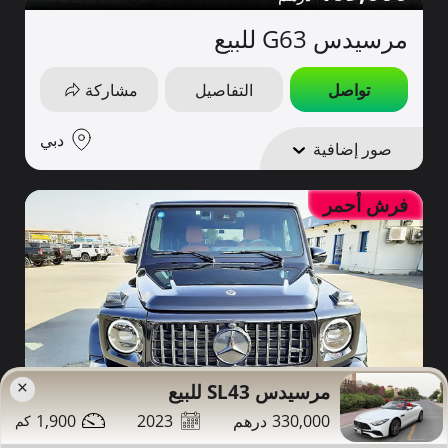
مرسيدس G63 للبيع
تواصل
التفاصيل
مشاركة
دبي
صور إضافية
فرش أحمر
×
مرسيدس SL43 للبيع
1,900
2023
330,000
885,000
56,000
2023