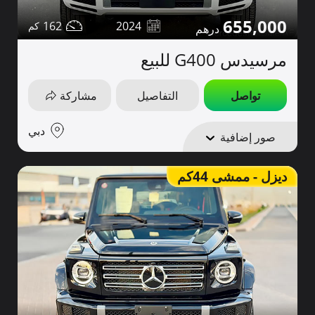
655,000
162
2024
مرسيدس G400 للبيع
تواصل
التفاصيل
مشاركة
دبي
صور إضافية
ديزل - ممشى 44كم