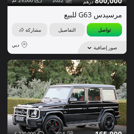
800,000
29,000
2022
مرسيدس G63 للبيع
تواصل
التفاصيل
مشاركة
دبي
صور إضافية
165,000
220,000
2014