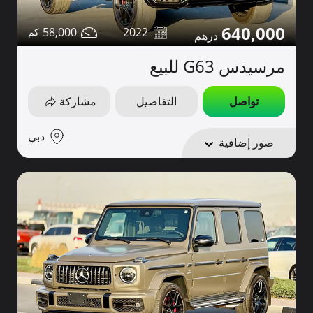
640,000
58,000
2022
مرسيدس G63 للبيع
تواصل
التفاصيل
مشاركة
دبي
صور إضافية