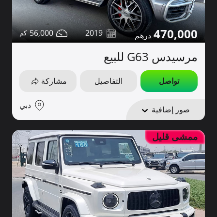
470,000
56,000
2019
مرسيدس G63 للبيع
تواصل
التفاصيل
مشاركة
دبي
صور إضافية
ممشى قليل