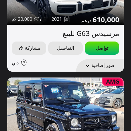
610,000
20,000
2021
مرسيدس G63 للبيع
تواصل
التفاصيل
مشاركة
دبي
صور إضافية
AMG