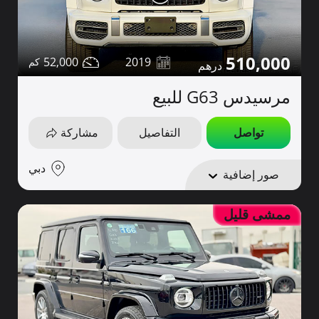
510,000
52,000
2019
مرسيدس G63 للبيع
تواصل
التفاصيل
مشاركة
دبي
صور إضافية
ممشى قليل