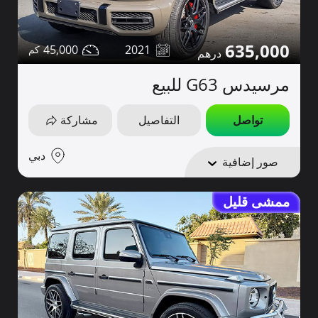
635,000
45,000
2021
مرسيدس G63 للبيع
تواصل
التفاصيل
مشاركة
دبي
صور إضافية
ممشى قليل