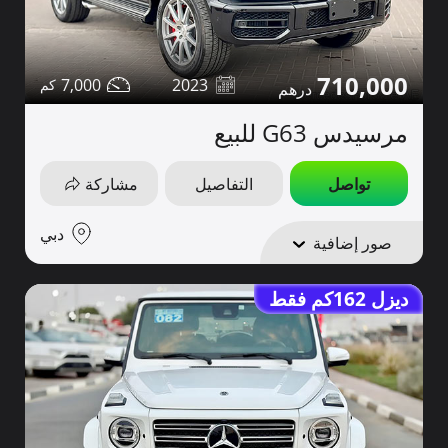
710,000
7,000
2023
مرسيدس G63 للبيع
تواصل
التفاصيل
مشاركة
دبي
صور إضافية
ديزل 162كم فقط