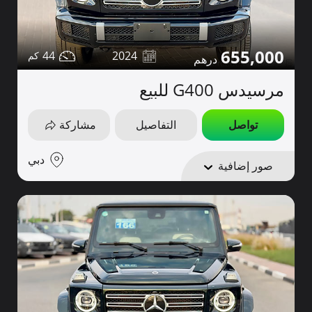
655,000
44
2024
مرسيدس G400 للبيع
تواصل
التفاصيل
مشاركة
دبي
صور إضافية