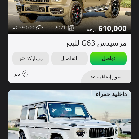
610,000
29,000
2021
مرسيدس G63 للبيع
تواصل
التفاصيل
مشاركة
دبي
صور إضافية
داخلية حمراء