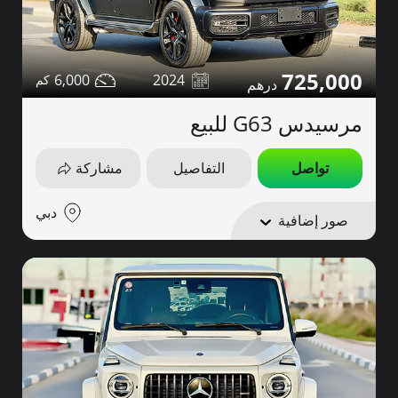
725,000
6,000
2024
مرسيدس G63 للبيع
تواصل
التفاصيل
مشاركة
دبي
صور إضافية