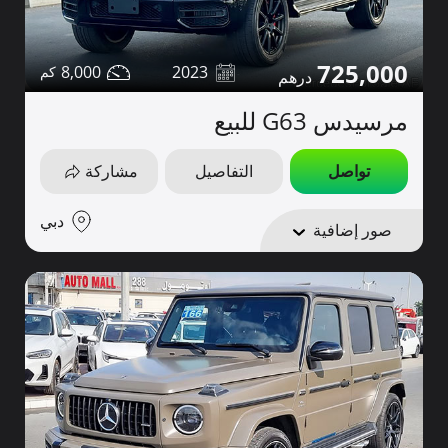
725,000
8,000
2023
مرسيدس G63 للبيع
تواصل
التفاصيل
مشاركة
دبي
صور إضافية