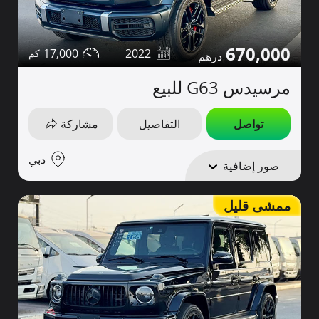
670,000
17,000
2022
مرسيدس G63 للبيع
تواصل
التفاصيل
مشاركة
دبي
صور إضافية
ممشى قليل