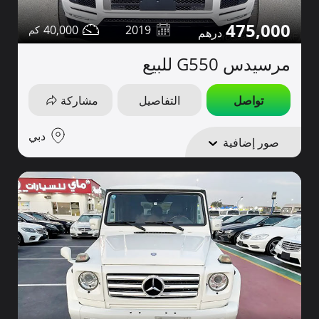
475,000
40,000
2019
مرسيدس G550 للبيع
تواصل
التفاصيل
مشاركة
دبي
صور إضافية