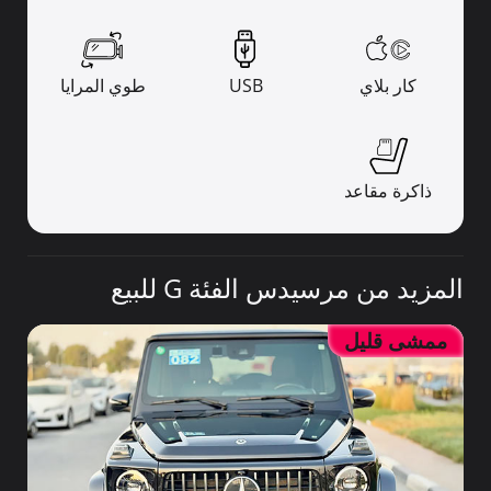
كار بلاي
USB
طوي المرايا
ذاكرة مقاعد
المزيد من مرسيدس الفئة G للبيع
ممشى قليل