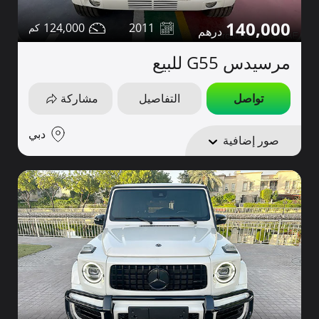
140,000
124,000
2011
مرسيدس G55 للبيع
تواصل
التفاصيل
مشاركة
دبي
صور إضافية