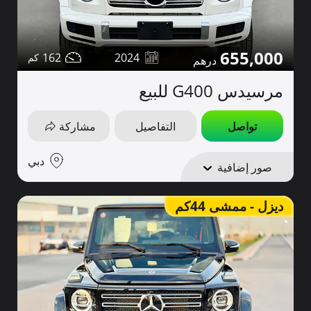
655,000
162
2024
مرسيدس G400 للبيع
تواصل
التفاصيل
مشاركة
دبي
صور إضافية
ديزل - ممشى 44كم