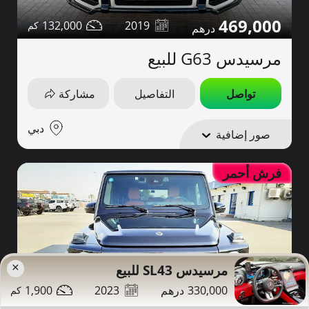
469,000
132,000
2019
مرسيدس G63 للبيع
تواصل
التفاصيل
مشاركة
دبي
صور إضافية
فرش أحمر
×
مرسيدس SL43 للبيع
1,900
2023
330,000