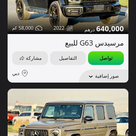
640,000
58,000
2022
مرسيدس G63 للبيع
تواصل
التفاصيل
مشاركة
دبي
صور إضافية