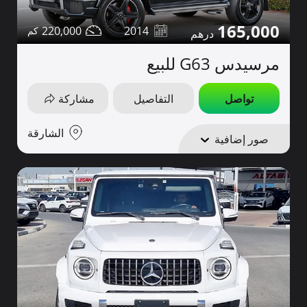
165,000
220,000
2014
مرسيدس G63 للبيع
تواصل
التفاصيل
مشاركة
الشارقة
صور إضافية