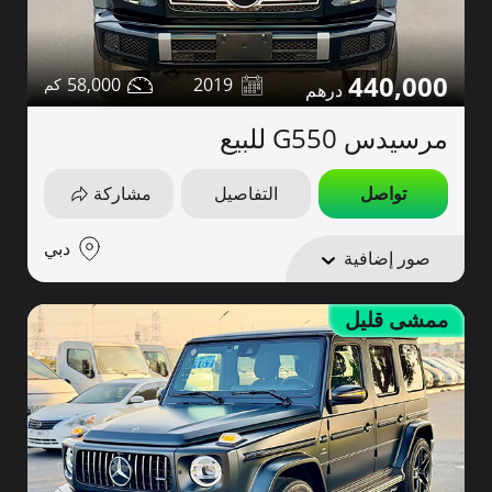
440,000
58,000
2019
مرسيدس G550 للبيع
تواصل
التفاصيل
مشاركة
دبي
صور إضافية
ممشى قليل