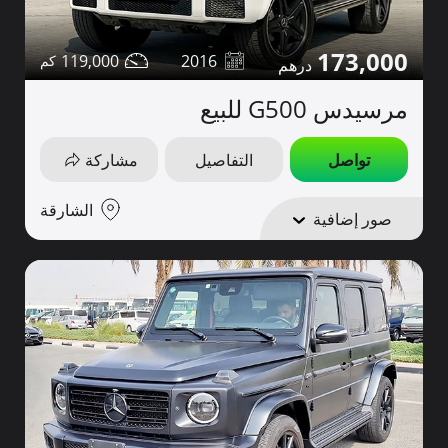
173,000
119,000
2016
مرسيدس G500 للبيع
تواصل
التفاصيل
مشاركة
الشارقة
صور إضافية