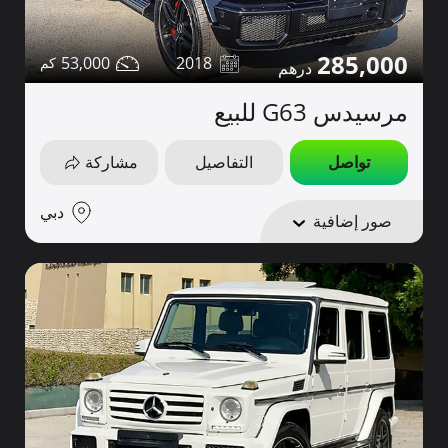
285,000
53,000
2018
مرسيدس G63 للبيع
تواصل
التفاصيل
مشاركة
دبي
صور إضافية