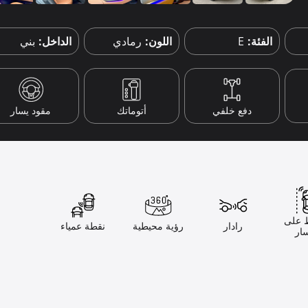
الفئة:
E
اللون:
رمادي
الداخل:
بني
دفع خلفي
أتوماتك
مقود يسار
 على
رادار
رؤية محيطية
نقطة عمياء
ار