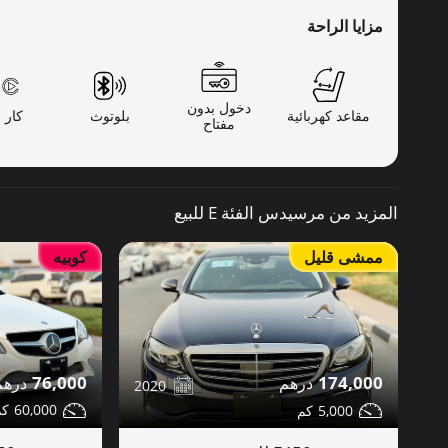
مزايا الراحة
دخول بدون
مقاعد كهربائية
بلوتوث
كار ب
مفتاح
المزيد من مرسيدس الفئة E للبيع
ممشى قليل
كوبيه
76,000
174,000
2020
60,000
5,000