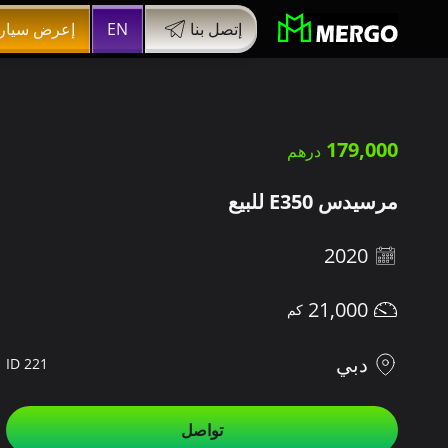
إتصل بنا
EN
إعرض سيار
179,000
مرسيدس E350 للبيع
2020
21,000
دبي
ID 221
تواصل