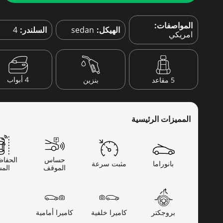
المواصفات:
الهيكل:
sedan
السلندر:
4
امريكي
4 أبواب
5 مقاعد
بنزين
المميزات الرئيسية
حساس
الحفاظ
بانوراما
مثبت سرعة
الموقف
المس
بروجكتر
كاميرا خلفية
كاميرا أمامية