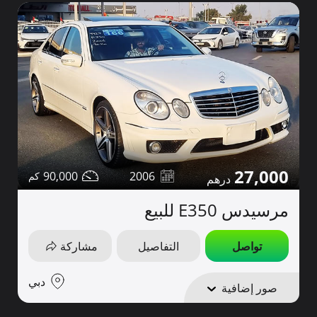
27,000
90,000
2006
مرسيدس E350 للبيع
تواصل
التفاصيل
مشاركة
دبي
صور إضافية