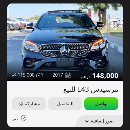
148,000
115,000
2017
مرسيدس E43 للبيع
تواصل
التفاصيل
مشاركة
دبي
صور إضافية