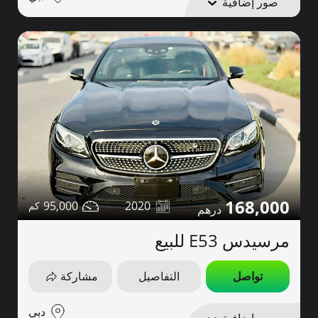
صور إضافية
168,000
95,000
2020
مرسيدس E53 للبيع
تواصل
التفاصيل
مشاركة
دبي