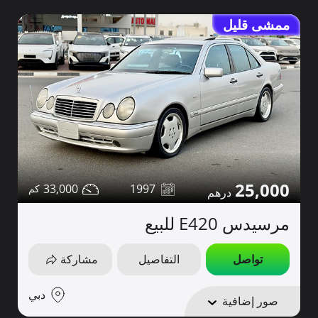
ممشى قليل
25,000
33,000
1997
مرسيدس E420 للبيع
تواصل
التفاصيل
مشاركة
دبي
صور إضافية