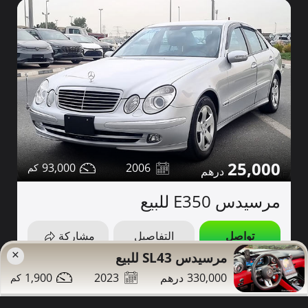
25,000
93,000
2006
مرسيدس E350 للبيع
تواصل
التفاصيل
مشاركة
×
مرسيدس SL43 للبيع
دبي
صور إضافية
1,900
2023
330,000