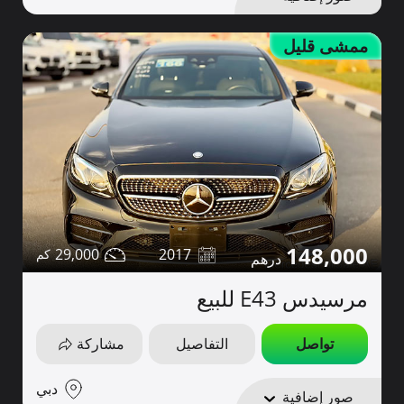
ممشى قليل
148,000
29,000
2017
مرسيدس E43 للبيع
تواصل
التفاصيل
مشاركة
دبي
صور إضافية