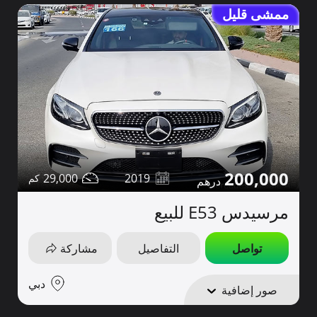
ممشى قليل
200,000
29,000
2019
مرسيدس E53 للبيع
تواصل
التفاصيل
مشاركة
دبي
صور إضافية