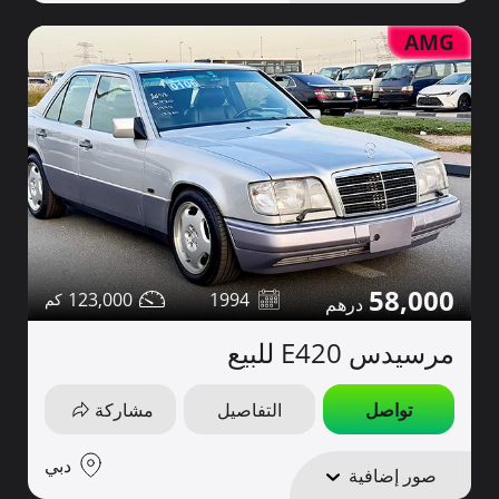
AMG
58,000
123,000
1994
مرسيدس E420 للبيع
تواصل
التفاصيل
مشاركة
دبي
صور إضافية