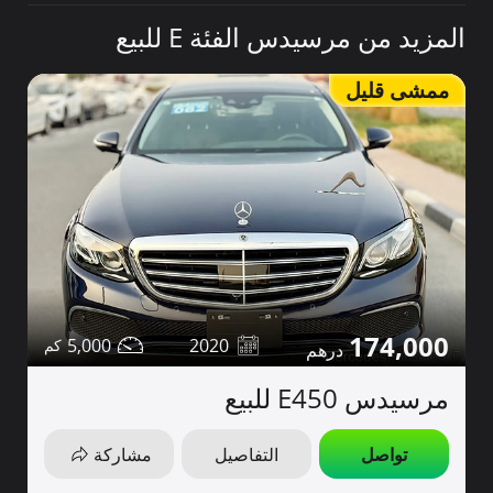
المزيد من مرسيدس الفئة E للبيع
ممشى قليل
174,000
5,000
2020
مرسيدس E450 للبيع
تواصل
التفاصيل
مشاركة