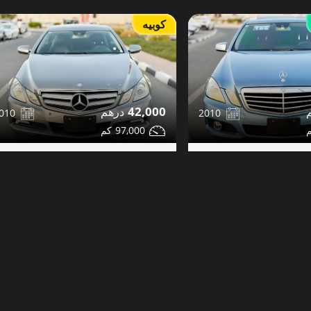
كوبيه
42,000
2010
010
97,000
مرسيدس E350 للبيع
مشاركة
مشاركة
التفاصيل
تواصل
التفاصيل
دبي
دب
صور إضافية
داخلية بيضاء