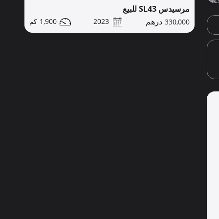
مرسيدس SL43 للبيع
1,900
2023
330,000