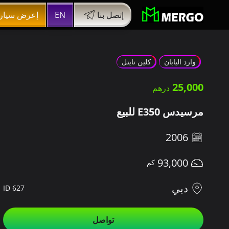
إتصل بنا
EN
إعرض سيار
وارد اليابان
كلين تايتل
25,000
مرسيدس E350 للبيع
2006
93,000
دبي
ID 627
تواصل