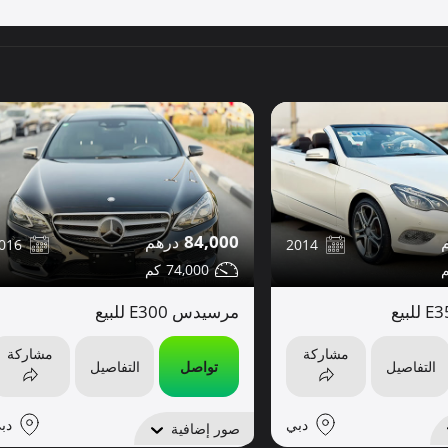
84,000
016
2014
74,000
مرسيدس E300 للبيع
مشاركة
مشاركة
التفاصيل
تواصل
التفاصيل
دبي
دب
صور إضافية