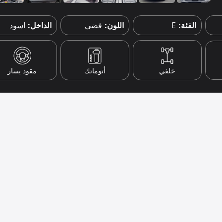
الفئة:
E
اللون:
فضي
الداخل:
اسود
خلفي
أتوماتك
مقود يسار