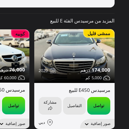
المزيد من مرسيدس الفئة E للبيع
ممشى قليل
كوبيه
76,000
174,000
2020
60,000
5,000
مرسيدس E350 للبيع
مرسيدس E450 للبيع
مشاركة
تواصل
تواصل
التفاصيل
دبي
صور إضافية
صور إضافية