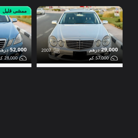
ممشى قليل
52,000
29,000
2007
28,000
57,000
مرسيدس E350 للبيع
مرسيدس E350 للبيع
مشاركة
تواصل
التفاصيل
تواصل
دبي
صور إضافية
صور إضافية