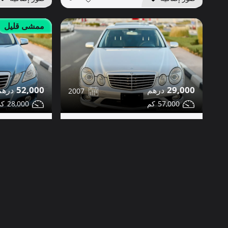
ممشى قليل
52,000
29,000
2007
28,000
57,000
مرسيدس E350 للبيع
مرسيدس E350 للبيع
مشاركة
تواصل
التفاصيل
تواصل
دبي
صور إضافية
صور إضافية