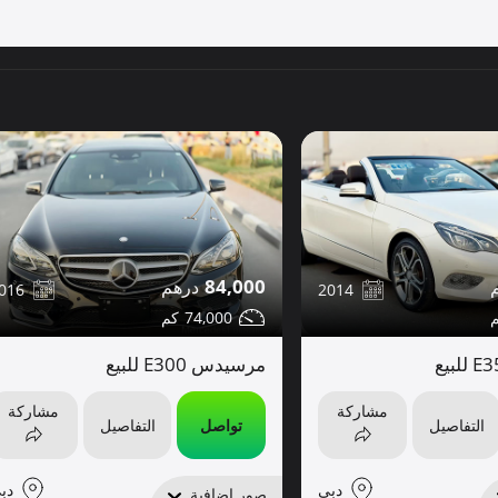
84,000
016
2014
74,000
مرسيدس E300 للبيع
مشاركة
مشاركة
التفاصيل
تواصل
التفاصيل
دبي
دب
صور إضافية