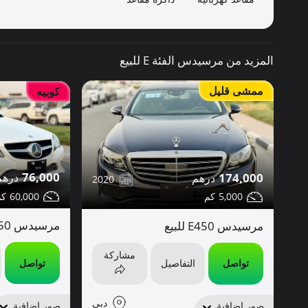
المزيد من مرسيدس الفئة E للبيع
ممشى قليل
كوبيه
76,000
174,000
2020
60,000
5,000
مرسيدس E350 للبيع
مرسيدس E450 للبيع
مشاركة
تواصل
تواصل
التفاصيل
دبي
صور إضافية
صور إضافية