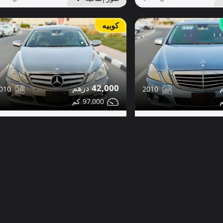
كوبيه
42,000
2010
010
97,000
مرسيدس E350 للبيع
مشاركة
مشاركة
التفاصيل
تواصل
التفاصيل
دبي
دب
صور إضافية
داخلية بيضاء