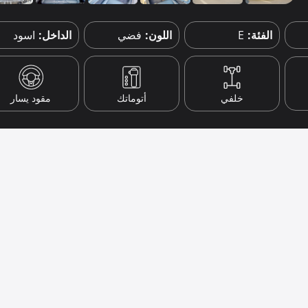
الفئة:
E
اللون:
فضي
الداخل:
اسود
خلفي
أتوماتك
مقود يسار