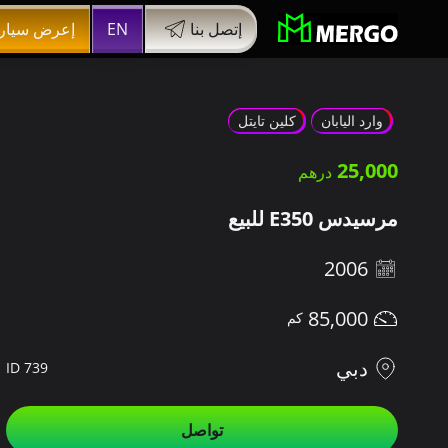
إتصل بنا
EN
إعرض سيار
وارد اليابان
كلين تايتل
25,000
مرسيدس E350 للبيع
2006
85,000
دبي
ID 739
تواصل