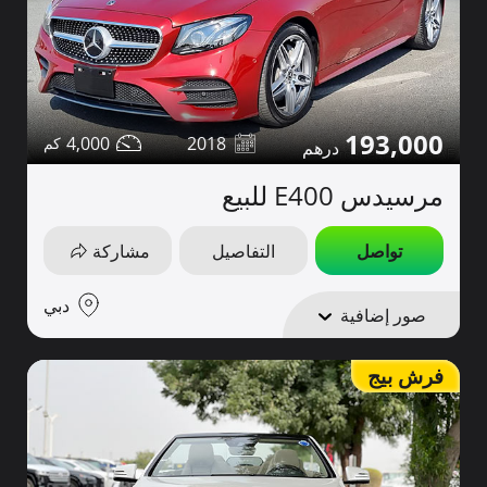
193,000
4,000
2018
مرسيدس E400 للبيع
تواصل
التفاصيل
مشاركة
دبي
صور إضافية
فرش بيج