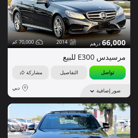
66,000
70,000
2014
مرسيدس E300 للبيع
تواصل
التفاصيل
مشاركة
دبي
صور إضافية