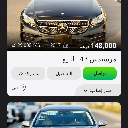
148,000
29,000
2017
مرسيدس E43 للبيع
تواصل
التفاصيل
مشاركة
دبي
صور إضافية