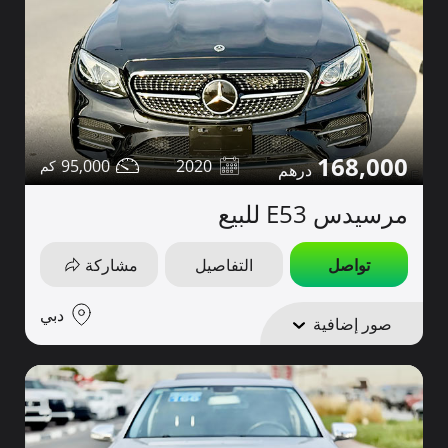
168,000
95,000
2020
مرسيدس E53 للبيع
تواصل
التفاصيل
مشاركة
دبي
صور إضافية