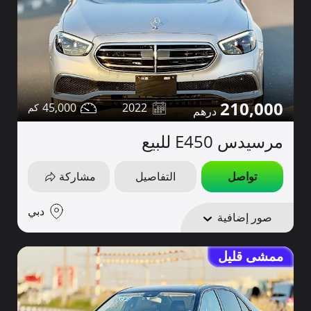
210,000
45,000
2022
مرسيدس E450 للبيع
تواصل
التفاصيل
مشاركة
دبي
صور إضافية
ممشى قليل