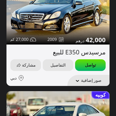
42,000
27,000
2009
مرسيدس E350 للبيع
تواصل
التفاصيل
مشاركة
دبي
صور إضافية
كوبيه