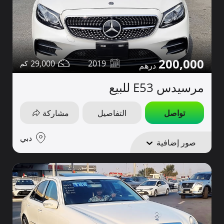
200,000
29,000
2019
مرسيدس E53 للبيع
تواصل
التفاصيل
مشاركة
دبي
صور إضافية