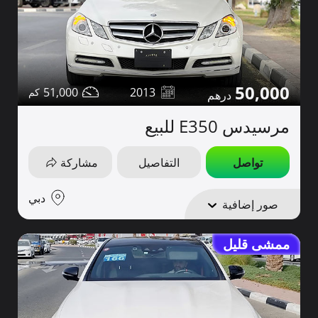
50,000
51,000
2013
مرسيدس E350 للبيع
تواصل
التفاصيل
مشاركة
دبي
صور إضافية
ممشى قليل