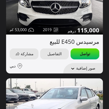
115,000
53,000
2019
مرسيدس E450 للبيع
تواصل
التفاصيل
مشاركة
دبي
صور إضافية