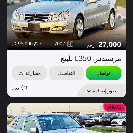
27,000
98,000
2007
مرسيدس E350 للبيع
تواصل
التفاصيل
مشاركة
دبي
صور إضافية
AMG