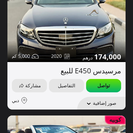
174,000
5,000
2020
مرسيدس E450 للبيع
تواصل
التفاصيل
مشاركة
دبي
صور إضافية
كوبيه