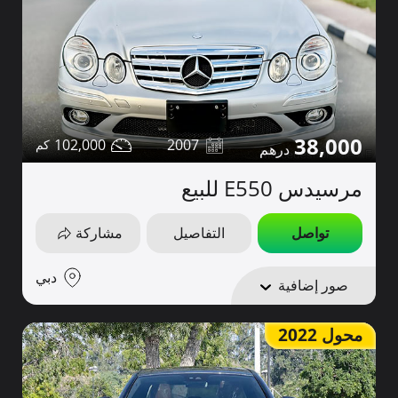
38,000
102,000
2007
مرسيدس E550 للبيع
تواصل
التفاصيل
مشاركة
دبي
صور إضافية
محول 2022