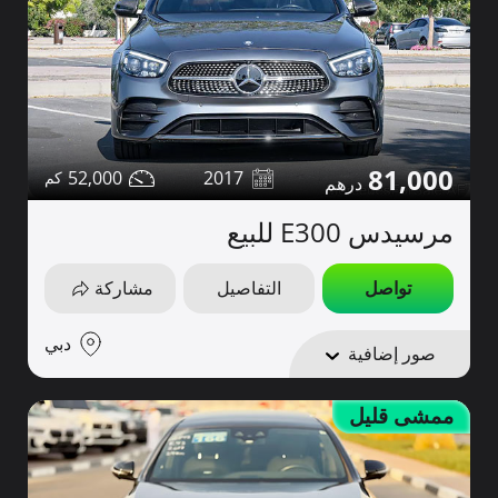
81,000
52,000
2017
مرسيدس E300 للبيع
تواصل
التفاصيل
مشاركة
دبي
صور إضافية
ممشى قليل