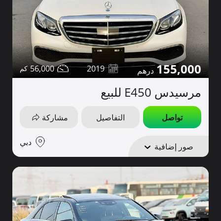
155,000
56,000
2019
مرسيدس E450 للبيع
تواصل
التفاصيل
مشاركة
دبي
صور إضافية