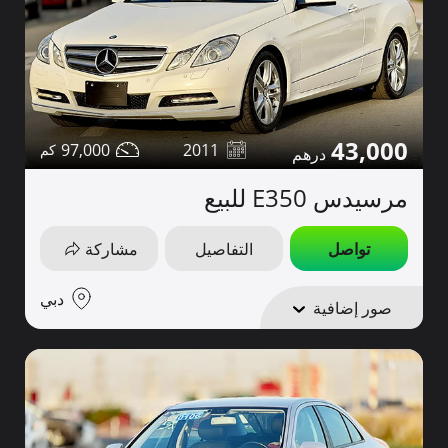
43,000
97,000
2011
مرسيدس E350 للبيع
تواصل
التفاصيل
مشاركة
دبي
صور إضافية