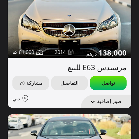
138,000
81,000
2014
مرسيدس E63 للبيع
تواصل
التفاصيل
مشاركة
دبي
صور إضافية