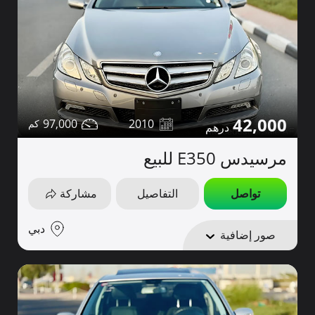
42,000
97,000
2010
مرسيدس E350 للبيع
تواصل
التفاصيل
مشاركة
دبي
صور إضافية