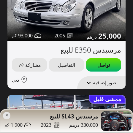
25,000
93,000
2006
مرسيدس E350 للبيع
تواصل
التفاصيل
مشاركة
دبي
صور إضافية
ممشى قليل
×
مرسيدس SL43 للبيع
1,900
2023
330,000