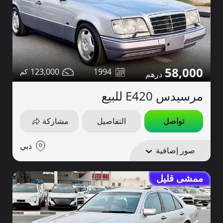
58,000
123,000
1994
مرسيدس E420 للبيع
تواصل
التفاصيل
مشاركة
دبي
صور إضافية
ممشى قليل