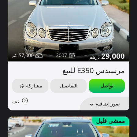
29,000
57,000
2007
مرسيدس E350 للبيع
تواصل
التفاصيل
مشاركة
دبي
صور إضافية
ممشى قليل