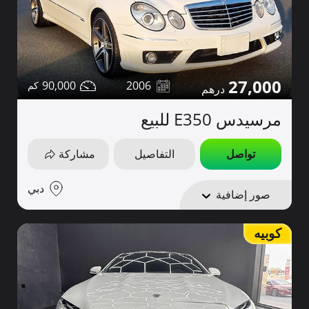
27,000
90,000
2006
مرسيدس E350 للبيع
تواصل
التفاصيل
مشاركة
دبي
صور إضافية
كوبيه