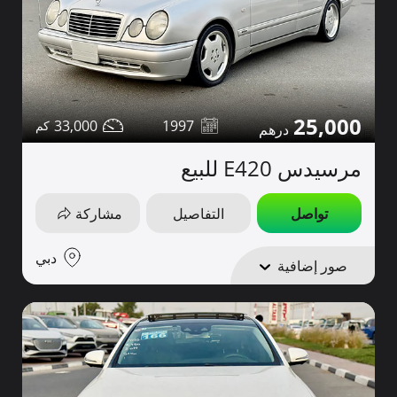
25,000
33,000
1997
مرسيدس E420 للبيع
تواصل
التفاصيل
مشاركة
دبي
صور إضافية