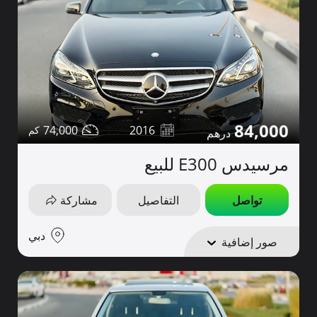
84,000
74,000
2016
مرسيدس E300 للبيع
تواصل
التفاصيل
مشاركة
دبي
صور إضافية