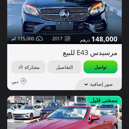
148,000
115,000
2017
مرسيدس E43 للبيع
تواصل
التفاصيل
مشاركة
دبي
صور إضافية
ممشى قليل