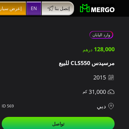
إتصل بنا
EN
إعرض سيار
وارد اليابان
128,000
مرسيدس CLS550 للبيع
2015
31,000
دبي
ID 569
تواصل