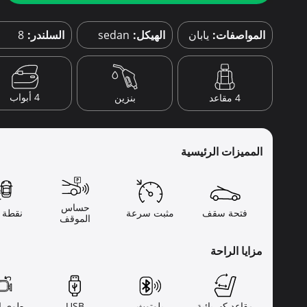
المواصفات:
يابان
الهيكل:
sedan
السلندر:
8
4 أبواب
4 مقاعد
بنزين
المميزات الرئيسية
حساس
فتحة سقف
مثبت سرعة
نقطة ع
الموقف
مزايا الراحة
مقاعد كهربائية
بلوتوث
USB
طوي ال