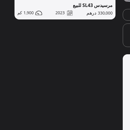
مرسيدس SL43 للبيع
1,900
2023
330,000