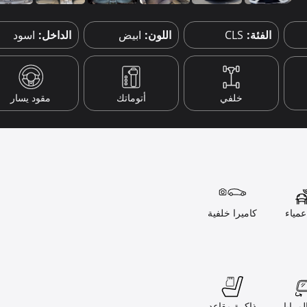
الفئة:
CLS
اللون:
ابيض
الداخل:
اسود
خلفي
أتوماتك
مقود يسار
مياء
كاميرا خلفية
مرايا
ذاكرة مقاعد