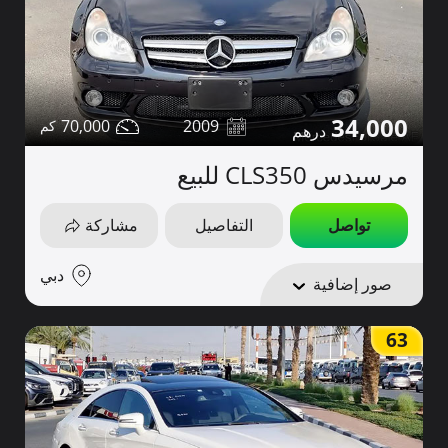
34,000
70,000
2009
مرسيدس CLS350 للبيع
تواصل
التفاصيل
مشاركة
دبي
صور إضافية
63