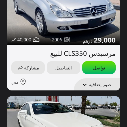
29,000
40,000
2006
مرسيدس CLS350 للبيع
تواصل
التفاصيل
مشاركة
دبي
صور إضافية