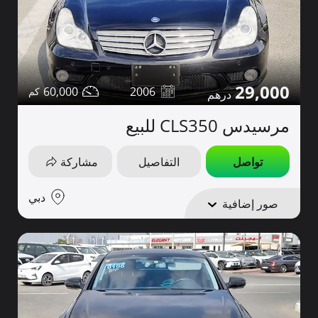
29,000
60,000
2006
مرسيدس CLS350 للبيع
تواصل
التفاصيل
مشاركة
دبي
صور إضافية