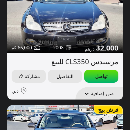
32,000
66,000
2008
مرسيدس CLS350 للبيع
تواصل
التفاصيل
مشاركة
دبي
صور إضافية
فرش بيج