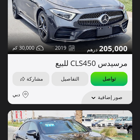
205,000
30,000
2019
مرسيدس CLS450 للبيع
تواصل
التفاصيل
مشاركة
دبي
صور إضافية