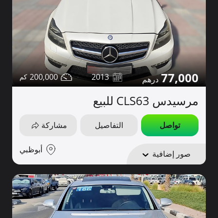
77,000
200,000
2013
مرسيدس CLS63 للبيع
تواصل
التفاصيل
مشاركة
أبوظبي
صور إضافية