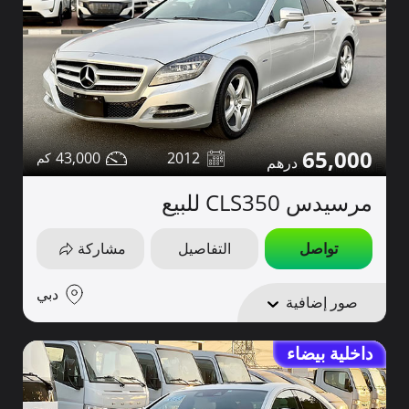
65,000
43,000
2012
مرسيدس CLS350 للبيع
تواصل
التفاصيل
مشاركة
دبي
صور إضافية
داخلية بيضاء