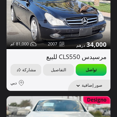
34,000
81,000
2007
مرسيدس CLS550 للبيع
تواصل
التفاصيل
مشاركة
دبي
صور إضافية
Designo