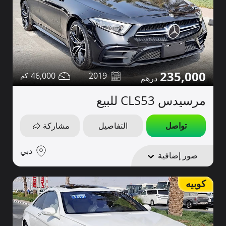
235,000
46,000
2019
مرسيدس CLS53 للبيع
تواصل
التفاصيل
مشاركة
دبي
صور إضافية
كوبيه