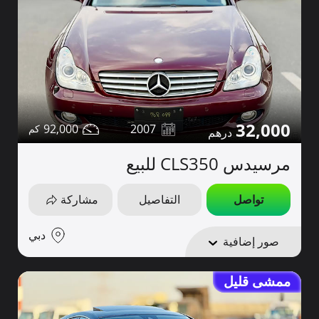
32,000
92,000
2007
مرسيدس CLS350 للبيع
تواصل
التفاصيل
مشاركة
دبي
صور إضافية
ممشى قليل