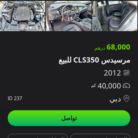
68,000
مرسيدس CLS350 للبيع
2012
40,000
دبي
ID 237
تواصل