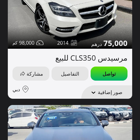
75,000
98,000
2014
مرسيدس CLS350 للبيع
تواصل
التفاصيل
مشاركة
دبي
صور إضافية