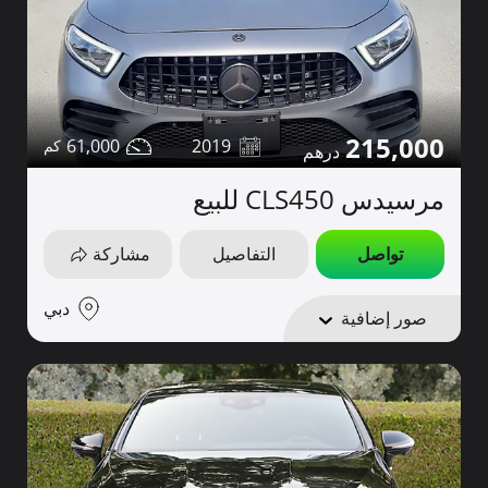
215,000
61,000
2019
مرسيدس CLS450 للبيع
تواصل
التفاصيل
مشاركة
دبي
صور إضافية