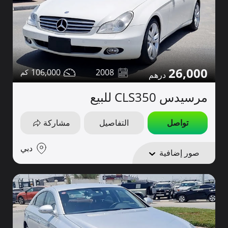
26,000
106,000
2008
مرسيدس CLS350 للبيع
تواصل
التفاصيل
مشاركة
دبي
صور إضافية