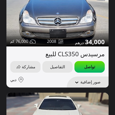
34,000
76,000
2008
مرسيدس CLS350 للبيع
تواصل
التفاصيل
مشاركة
دبي
صور إضافية