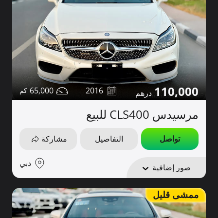
110,000
65,000
2016
مرسيدس CLS400 للبيع
تواصل
التفاصيل
مشاركة
دبي
صور إضافية
ممشى قليل