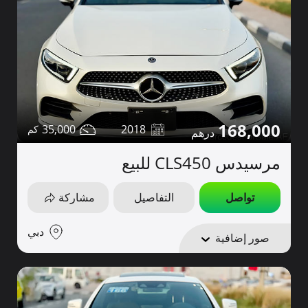
168,000
35,000
2018
مرسيدس CLS450 للبيع
تواصل
التفاصيل
مشاركة
دبي
صور إضافية