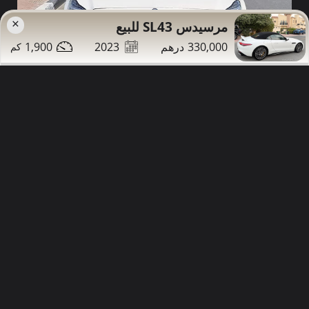
×
مرسيدس SL43 للبيع
1,900
2023
330,000
66,000
98,000
2013
مرسيدس CLS350 للبيع
تواصل
التفاصيل
مشاركة
دبي
صور إضافية
63