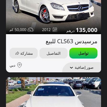
135,000
50,000
2012
مرسيدس CLS63 للبيع
تواصل
التفاصيل
مشاركة
دبي
صور إضافية