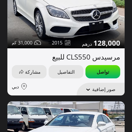
128,000
31,000
2015
مرسيدس CLS550 للبيع
تواصل
التفاصيل
مشاركة
دبي
صور إضافية