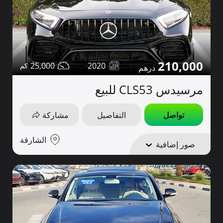
210,000
25,000
2020
مرسيدس CLS53 للبيع
تواصل
التفاصيل
مشاركة
الشارقة
صور إضافية