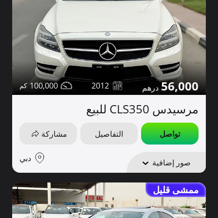
56,000
100,000
2012
مرسيدس CLS350 للبيع
تواصل
التفاصيل
مشاركة
دبي
صور إضافية
ممشى قليل