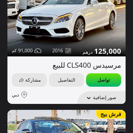
125,000
91,000
2016
مرسيدس CLS400 للبيع
تواصل
التفاصيل
مشاركة
دبي
صور إضافية
فرش بيج