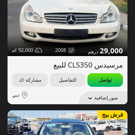
29,000
92,000
2008
مرسيدس CLS350 للبيع
تواصل
التفاصيل
مشاركة
دبي
صور إضافية
فرش بيج