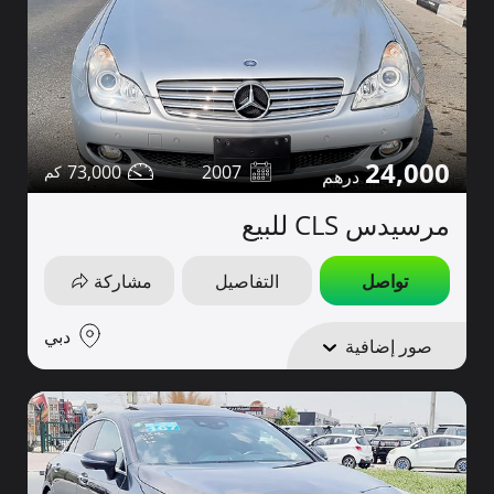
24,000
73,000
2007
مرسيدس CLS للبيع
تواصل
التفاصيل
مشاركة
دبي
صور إضافية