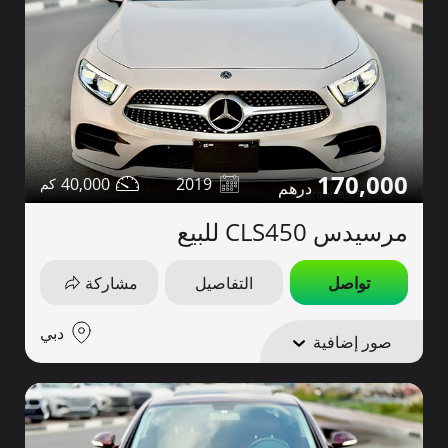
170,000
40,000
2019
مرسيدس CLS450 للبيع
تواصل
التفاصيل
مشاركة
دبي
صور إضافية