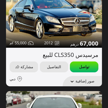
67,000
55,000
2012
مرسيدس CLS350 للبيع
تواصل
التفاصيل
مشاركة
دبي
صور إضافية