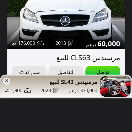
60,000
176,000
2013
مرسيدس CLS63 للبيع
تواصل
التفاصيل
مشاركة
×
مرسيدس SL43 للبيع
الشارقة
صور إضافية
1,900
2023
330,000