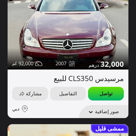
32,000
92,000
2007
مرسيدس CLS350 للبيع
تواصل
التفاصيل
مشاركة
دبي
صور إضافية
ممشى قليل