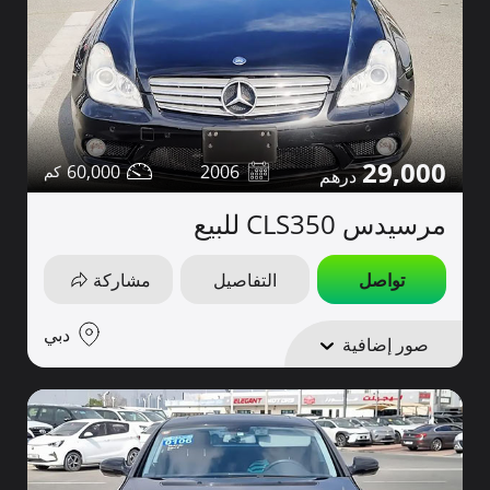
29,000
60,000
2006
مرسيدس CLS350 للبيع
تواصل
التفاصيل
مشاركة
دبي
صور إضافية