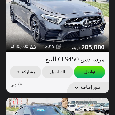
205,000
30,000
2019
مرسيدس CLS450 للبيع
تواصل
التفاصيل
مشاركة
دبي
صور إضافية