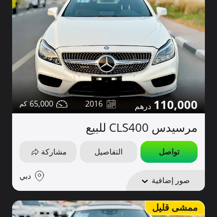
110,000
65,000
2016
مرسيدس CLS400 للبيع
تواصل
التفاصيل
مشاركة
دبي
صور إضافية
ممشى قليل