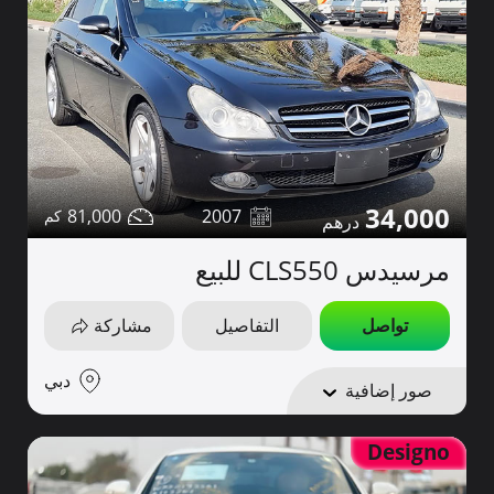
34,000
81,000
2007
مرسيدس CLS550 للبيع
تواصل
التفاصيل
مشاركة
دبي
صور إضافية
Designo