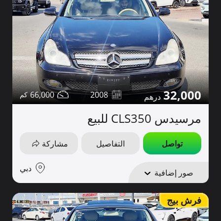
32,000
66,000
2008
مرسيدس CLS350 للبيع
تواصل
التفاصيل
مشاركة
دبي
صور إضافية
فرش بيج