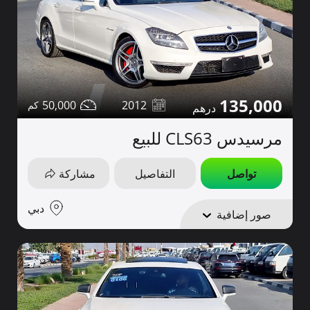
135,000
50,000
2012
مرسيدس CLS63 للبيع
تواصل
التفاصيل
مشاركة
دبي
صور إضافية