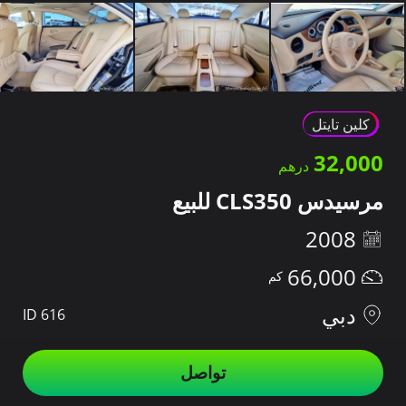
كلين تايتل
32,000
مرسيدس CLS350 للبيع
2008
66,000
دبي
ID 616
تواصل