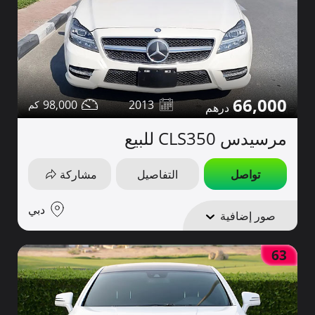
66,000
98,000
2013
مرسيدس CLS350 للبيع
تواصل
التفاصيل
مشاركة
دبي
صور إضافية
63