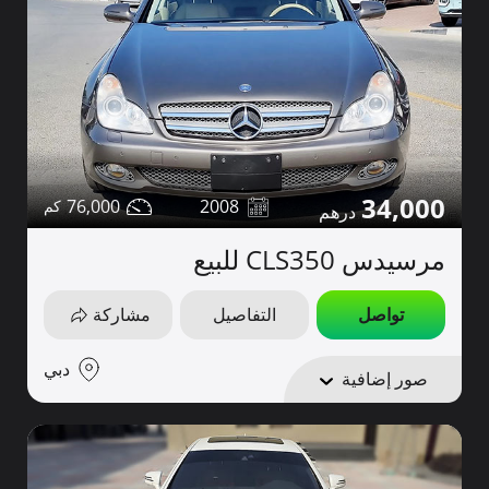
34,000
76,000
2008
مرسيدس CLS350 للبيع
تواصل
التفاصيل
مشاركة
دبي
صور إضافية