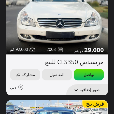
29,000
92,000
2008
مرسيدس CLS350 للبيع
تواصل
التفاصيل
مشاركة
دبي
صور إضافية
فرش بيج