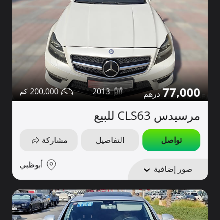
77,000
200,000
2013
مرسيدس CLS63 للبيع
تواصل
التفاصيل
مشاركة
أبوظبي
صور إضافية