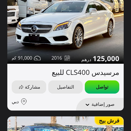
125,000
91,000
2016
مرسيدس CLS400 للبيع
تواصل
التفاصيل
مشاركة
دبي
صور إضافية
فرش بيج