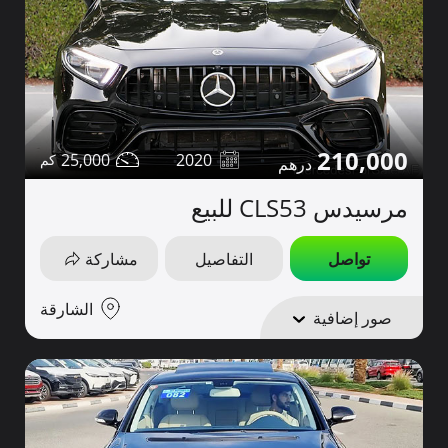
210,000
25,000
2020
مرسيدس CLS53 للبيع
تواصل
التفاصيل
مشاركة
الشارقة
صور إضافية