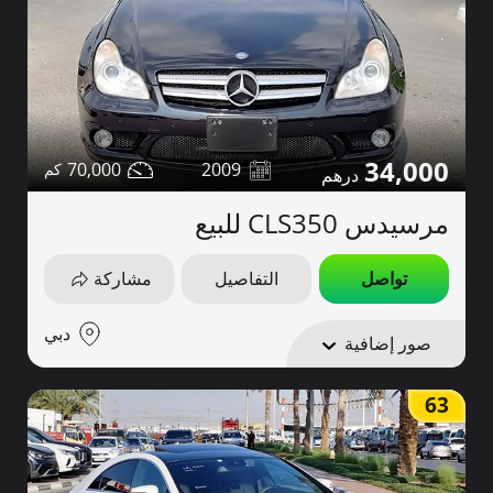
34,000
70,000
2009
مرسيدس CLS350 للبيع
تواصل
التفاصيل
مشاركة
دبي
صور إضافية
63