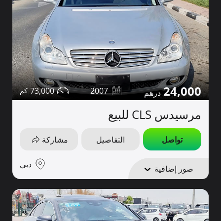
24,000
73,000
2007
مرسيدس CLS للبيع
تواصل
التفاصيل
مشاركة
دبي
صور إضافية