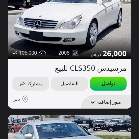
26,000
106,000
2008
مرسيدس CLS350 للبيع
تواصل
التفاصيل
مشاركة
دبي
صور إضافية