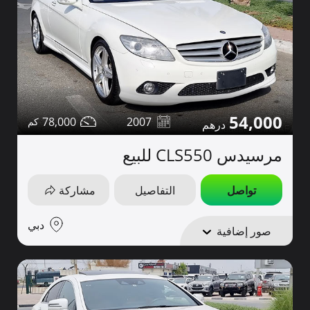
54,000
78,000
2007
مرسيدس CLS550 للبيع
تواصل
التفاصيل
مشاركة
دبي
صور إضافية