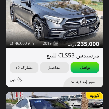
235,000
46,000
2019
مرسيدس CLS53 للبيع
تواصل
التفاصيل
مشاركة
دبي
صور إضافية
كوبيه