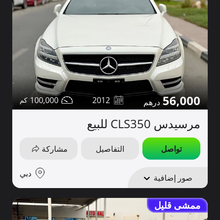
56,000
100,000
2012
مرسيدس CLS350 للبيع
تواصل
التفاصيل
مشاركة
دبي
صور إضافية
ممشى قليل