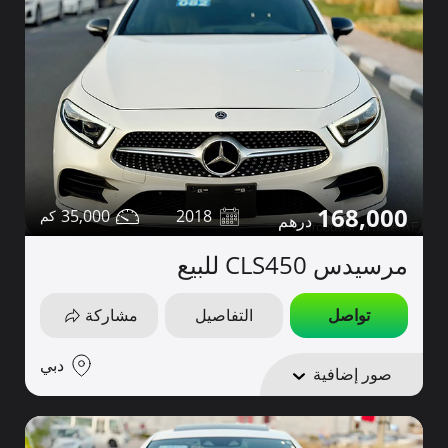
168,000
35,000
2018
مرسيدس CLS450 للبيع
تواصل
التفاصيل
مشاركة
دبي
صور إضافية