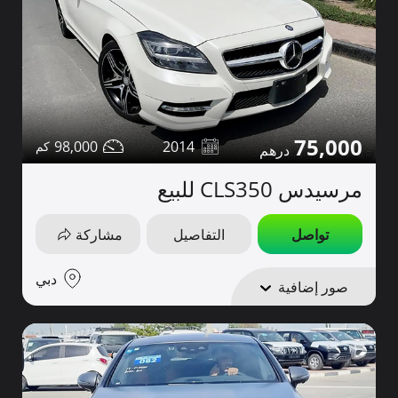
75,000
98,000
2014
مرسيدس CLS350 للبيع
تواصل
التفاصيل
مشاركة
دبي
صور إضافية