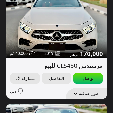
170,000
40,000
2019
مرسيدس CLS450 للبيع
تواصل
التفاصيل
مشاركة
دبي
صور إضافية