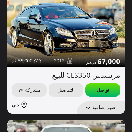
67,000
55,000
2012
مرسيدس CLS350 للبيع
تواصل
التفاصيل
مشاركة
دبي
صور إضافية