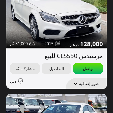
128,000
31,000
2015
مرسيدس CLS550 للبيع
تواصل
التفاصيل
مشاركة
دبي
صور إضافية