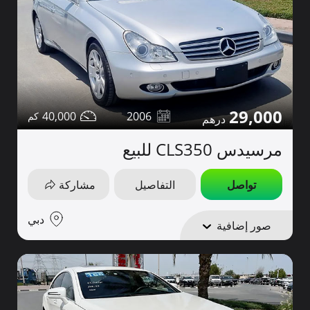
29,000
40,000
2006
مرسيدس CLS350 للبيع
تواصل
التفاصيل
مشاركة
دبي
صور إضافية