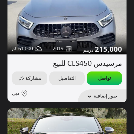
215,000
61,000
2019
مرسيدس CLS450 للبيع
تواصل
التفاصيل
مشاركة
دبي
صور إضافية