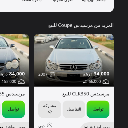
المزيد من مرسيدس Coupe للبيع
84,000
34,000
2007
153,000
66,000
مرسيدس CLK350 للبيع
مرسيدس SL55 للبيع
مشاركة
تواصل
التفاصيل
تواصل
دبي
صور إضافية
صور إضافية