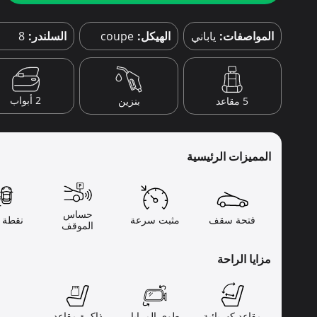
المواصفات:
ياباني
الهيكل:
coupe
السلندر:
8
2 أبواب
5 مقاعد
بنزين
المميزات الرئيسية
حساس
فتحة سقف
مثبت سرعة
نقطة ع
الموقف
مزايا الراحة
مقاعد كهربائية
طوي المرايا
ذاكرة مقاعد