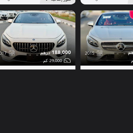
188,000
017
2015
29,000
مرسيدس S550 للبيع
مشاركة
مشاركة
التفاصيل
تواصل
التفاصيل
دبي
دب
صور إضافية