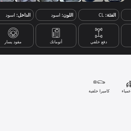
الفئة:
CL
اللون:
اسود
الداخل:
اسود
دفع خلفي
أتوماتك
مقود يسار
مياء
كاميرا خلفية