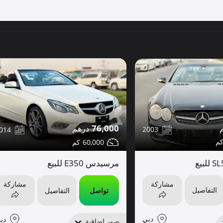
76,000
2003
014
60,000
مرسيدس E350 للبيع
مشاركة
مشاركة
التفاصيل
تواصل
التفاصيل
دبي
دب
صور إضافية