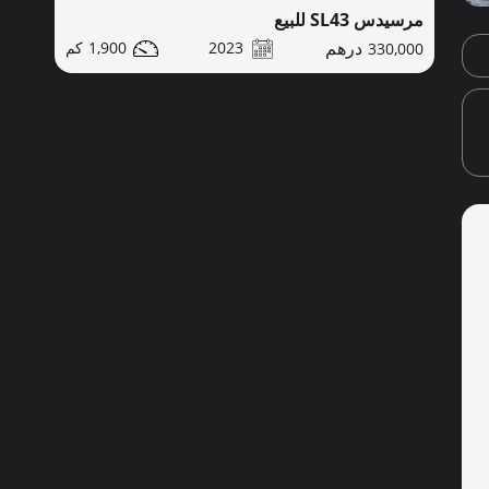
مرسيدس SL43 للبيع
1,900
2023
330,000