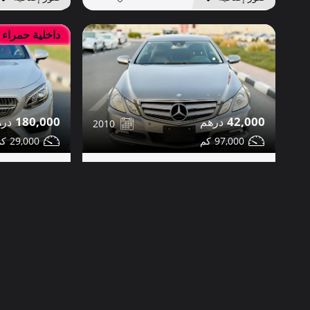
داخلية حمراء
180,000
42,000
2010
29,000
97,000
مرسيدس S550 للبيع
مرسيدس E350 للبيع
مشاركة
تواصل
تواصل
التفاصيل
دبي
صور إضافية
صور إضافية