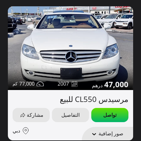
47,000
77,000
2007
مرسيدس CL550 للبيع
تواصل
التفاصيل
مشاركة
دبي
صور إضافية