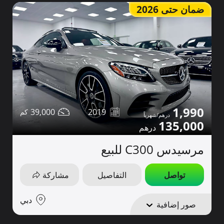
ضمان حتى 2026
1,990
39,000
2019
135,000
مرسيدس C300 للبيع
تواصل
التفاصيل
مشاركة
دبي
صور إضافية