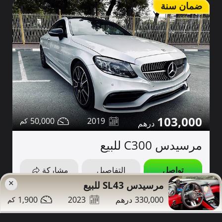
ضمان سنة
103,000
50,000
2019
مرسيدس C300 للبيع
تواصل
التفاصيل
مشاركة
×
مرسيدس SL43 للبيع
دبي
صور إضافية
1,900
2023
330,000