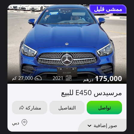
ممشى قليل
175,000
27,000
2021
مرسيدس E450 للبيع
تواصل
التفاصيل
مشاركة
دبي
صور إضافية