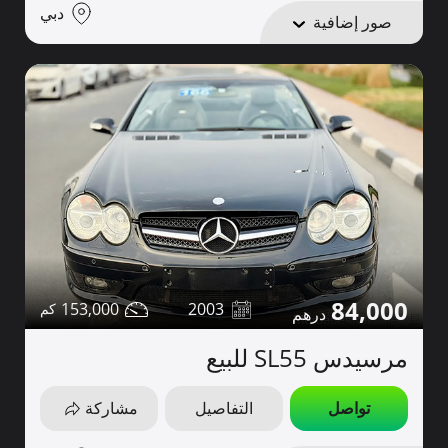
دبي
صور إضافية
84,000
153,000
2003
مرسيدس SL55 للبيع
تواصل
التفاصيل
مشاركة