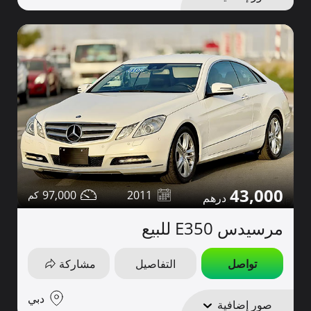
43,000
97,000
2011
مرسيدس E350 للبيع
تواصل
التفاصيل
مشاركة
دبي
صور إضافية