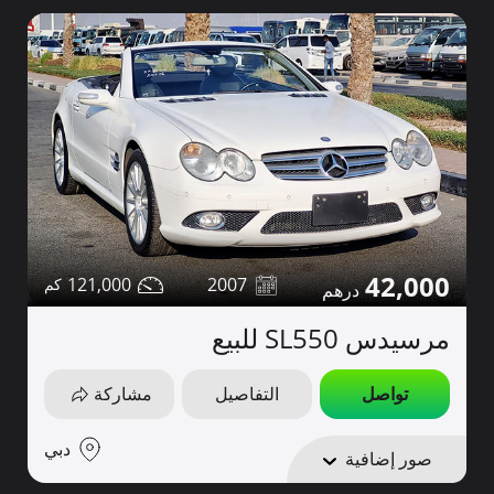
42,000
121,000
2007
مرسيدس SL550 للبيع
تواصل
التفاصيل
مشاركة
دبي
صور إضافية