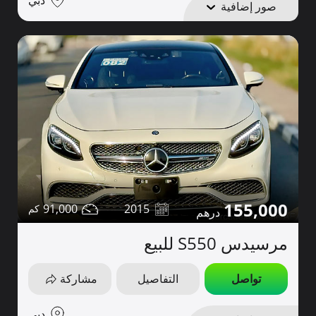
صور إضافية
155,000
91,000
2015
مرسيدس S550 للبيع
تواصل
التفاصيل
مشاركة
دبي