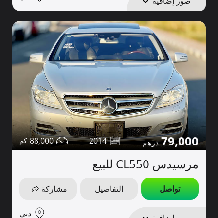
صور إضافية
79,000
88,000
2014
مرسيدس CL550 للبيع
تواصل
التفاصيل
مشاركة
دبي
صور إضافية