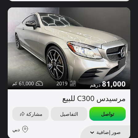
81,000
61,000
2019
مرسيدس C300 للبيع
تواصل
التفاصيل
مشاركة
دبي
صور إضافية