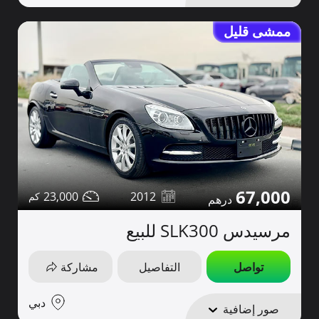
ممشى قليل
67,000
23,000
2012
مرسيدس SLK300 للبيع
تواصل
التفاصيل
مشاركة
دبي
صور إضافية