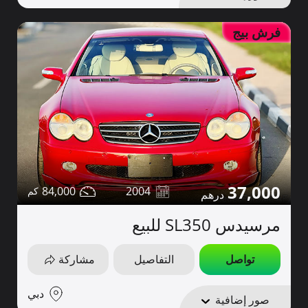
فرش بيج
37,000
84,000
2004
مرسيدس SL350 للبيع
تواصل
التفاصيل
مشاركة
دبي
صور إضافية