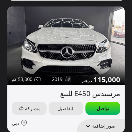
115,000
53,000
2019
مرسيدس E450 للبيع
تواصل
التفاصيل
مشاركة
دبي
صور إضافية