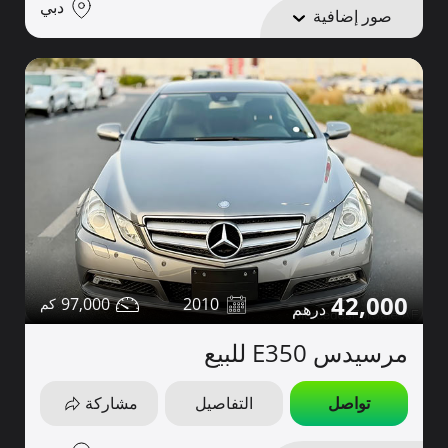
دبي
صور إضافية
42,000
97,000
2010
مرسيدس E350 للبيع
تواصل
التفاصيل
مشاركة