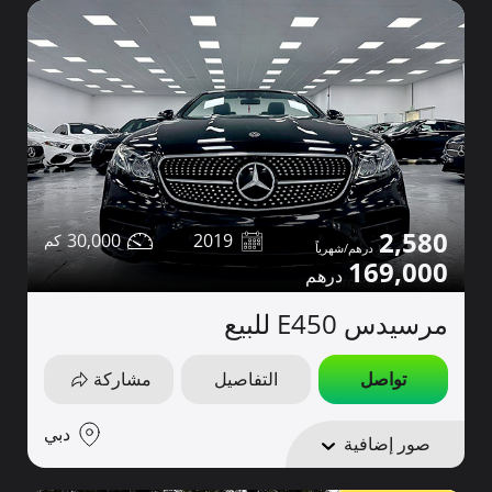
2,580
30,000
2019
169,000
مرسيدس E450 للبيع
تواصل
التفاصيل
مشاركة
دبي
صور إضافية