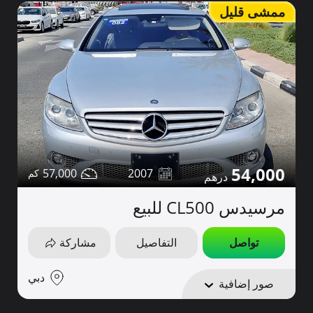
ممشى قليل
54,000
57,000
2007
مرسيدس CL500 للبيع
تواصل
التفاصيل
مشاركة
دبي
صور إضافية