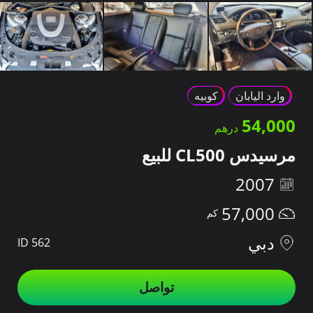
وارد اليابان
كوبيه
54,000
مرسيدس CL500 للبيع
2007
57,000
دبي
ID 562
تواصل