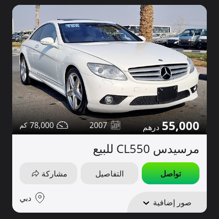
55,000
78,000
2007
مرسيدس CL550 للبيع
تواصل
التفاصيل
مشاركة
دبي
صور إضافية