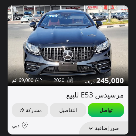
245,000
69,000
2020
مرسيدس E53 للبيع
تواصل
التفاصيل
مشاركة
دبي
صور إضافية