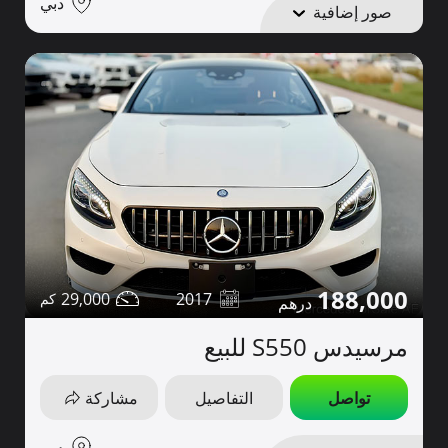
دبي
صور إضافية
188,000
29,000
2017
مرسيدس S550 للبيع
تواصل
التفاصيل
مشاركة
دبي