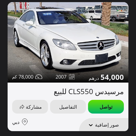
54,000
78,000
2007
مرسيدس CLS550 للبيع
تواصل
التفاصيل
مشاركة
دبي
صور إضافية