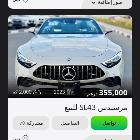
صور إضافية
355,000
2,000
2023
مرسيدس SL43 للبيع
تواصل
التفاصيل
مشاركة
دبي