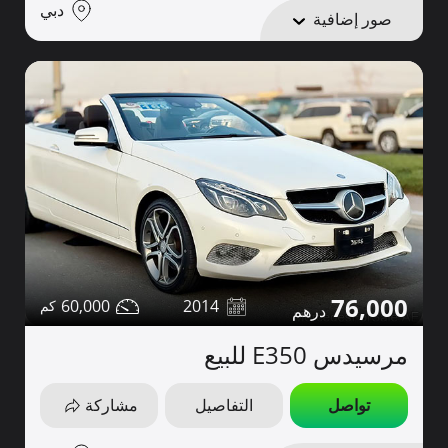
دبي
صور إضافية
76,000
60,000
2014
مرسيدس E350 للبيع
تواصل
التفاصيل
مشاركة