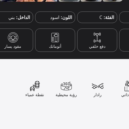
الفئة:
C
اللون:
اسود
الداخل:
بني
دفع خلفي
أتوماتك
مقود يسار
اتي
رادار
رؤية محيطية
نقطة عمياء