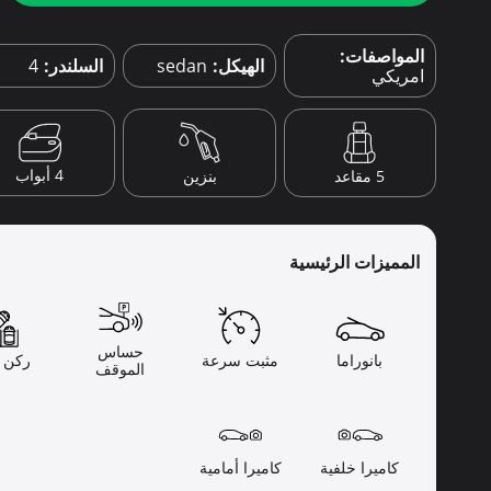
المواصفات:
الهيكل:
sedan
السلندر:
4
امريكي
4 أبواب
5 مقاعد
بنزين
المميزات الرئيسية
حساس
بانوراما
مثبت سرعة
ركن ذ
الموقف
كاميرا خلفية
كاميرا أمامية