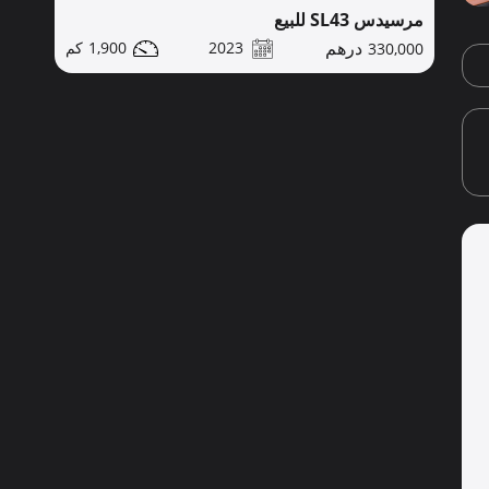
مرسيدس SL43 للبيع
1,900
2023
330,000