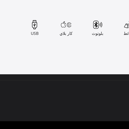
ئط
بلوتوث
كار بلاي
USB