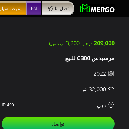
إتصل بنا
EN
إعرض سيار
3,200
209,000
مرسيدس C300 للبيع
2022
32,000
دبي
ID 490
تواصل