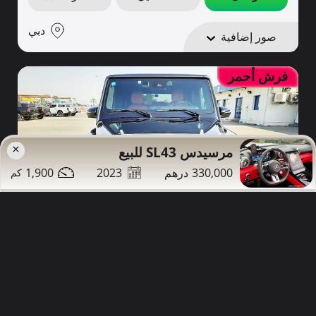
دبي
صور إضافية
فرش أحمر
×
مرسيدس SL43 للبيع
1,900
2023
330,000
885,000
56,000
2023
مرسيدس G63 للبيع
تواصل
التفاصيل
مشاركة