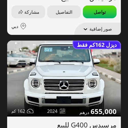
تواصل
التفاصيل
مشاركة
دبي
صور إضافية
ديزل 162كم فقط
655,000
162
2024
مرسيدس G400 للبيع