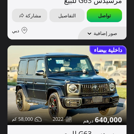
مرسيدس G63 للبيع
تواصل
التفاصيل
مشاركة
دبي
صور إضافية
داخلية بيضاء
640,000
58,000
2022
مرسيدس G63 للبيع