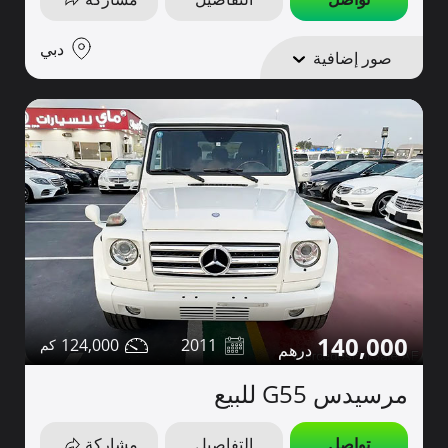
دبي
صور إضافية
140,000
124,000
2011
مرسيدس G55 للبيع
تواصل
التفاصيل
مشاركة