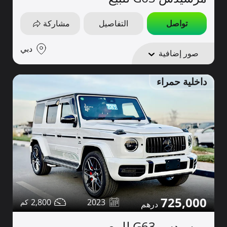
تواصل
التفاصيل
مشاركة
دبي
صور إضافية
داخلية حمراء
725,000
2,800
2023
مرسيدس G63 للبيع