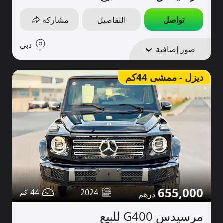
تواصل
التفاصيل
مشاركة
دبي
صور إضافية
ديزل - ممشى 44كم
655,000
44
2024
مرسيدس G400 للبيع