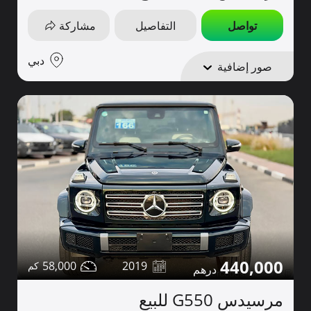
تواصل
التفاصيل
مشاركة
دبي
صور إضافية
440,000
58,000
2019
مرسيدس G550 للبيع