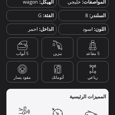
المواصفات:
خليجي
الهيكل:
wagon
السلندر:
8
الفئة:
G
اللون:
اسود
الداخل:
احمر
5 أبواب
5 مقاعد
بنزين
رباعي
أتوماتك
مقود يسار
المميزات الرئيسية