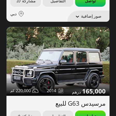
تواصل
التفاصيل
مشاركة
دبي
صور إضافية
165,000
220,000
2014
مرسيدس G63 للبيع