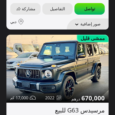
تواصل
التفاصيل
مشاركة
دبي
صور إضافية
ممشى قليل
670,000
17,000
2022
مرسيدس G63 للبيع