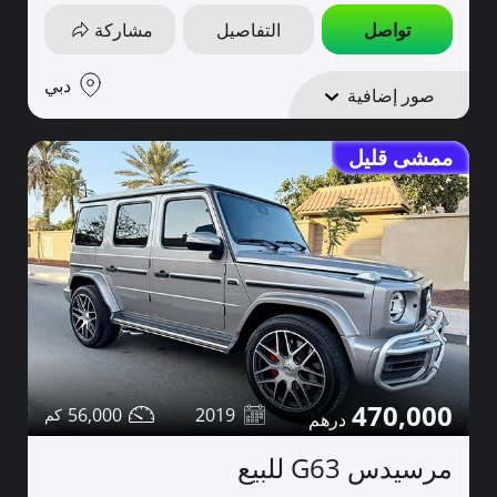
تواصل
التفاصيل
مشاركة
دبي
صور إضافية
ممشى قليل
470,000
56,000
2019
مرسيدس G63 للبيع