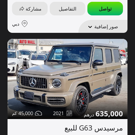
تواصل
التفاصيل
مشاركة
دبي
صور إضافية
635,000
45,000
2021
مرسيدس G63 للبيع