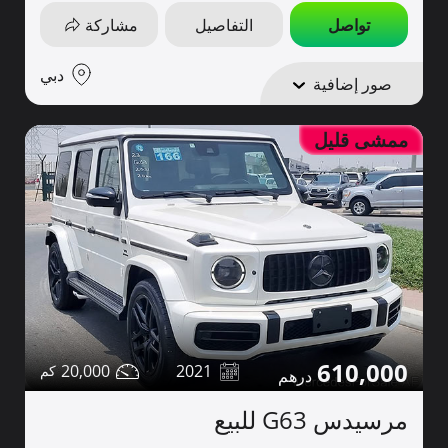
تواصل
التفاصيل
مشاركة
دبي
صور إضافية
ممشى قليل
610,000
20,000
2021
مرسيدس G63 للبيع