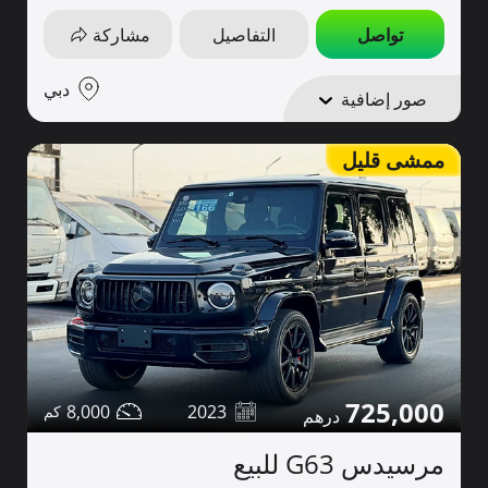
تواصل
التفاصيل
مشاركة
دبي
صور إضافية
ممشى قليل
725,000
8,000
2023
مرسيدس G63 للبيع