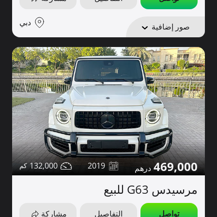
دبي
صور إضافية
469,000
132,000
2019
مرسيدس G63 للبيع
تواصل
التفاصيل
مشاركة