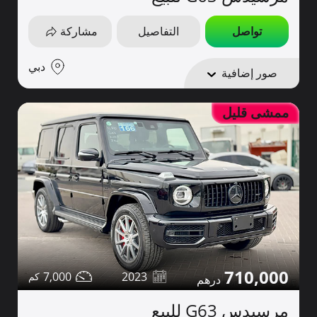
تواصل
التفاصيل
مشاركة
دبي
صور إضافية
ممشى قليل
710,000
7,000
2023
مرسيدس G63 للبيع