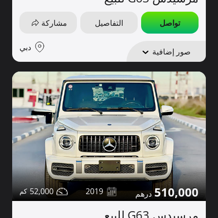
تواصل
التفاصيل
مشاركة
دبي
صور إضافية
510,000
52,000
2019
مرسيدس G63 للبيع