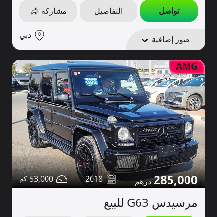
تواصل
التفاصيل
مشاركة
دبي
صور إضافية
AMG
285,000
53,000
2018
مرسيدس G63 للبيع